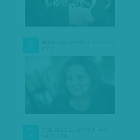
MINDIG FÁJÁS HETEDÍZIGLEN - LÁZÁR
MÁJ
29
KATIVAL…
'FÉLELMETES ÉLMÉNY VOLT - A MAI
MÁJ
29
NAPIG EBBŐL…