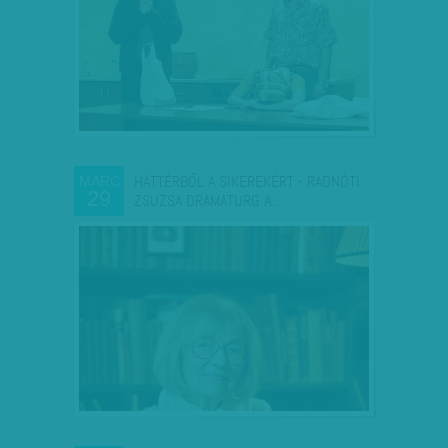
HÁTTÉRBŐL A SIKEREKÉRT - RADNÓTI
MÁRC
29
ZSUZSA DRAMATURG A…