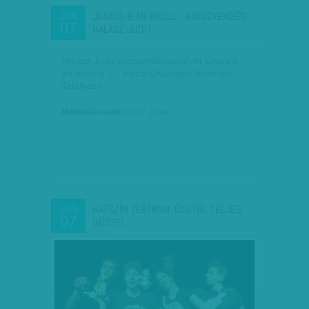
JÚNIUS 8-ÁN INDUL - A DÍSZVENDÉG
JÚN
07
HALÁSZ JUDIT
Halász Judit díszvendégségével június 8-
án indul a 17. Pécsi Országos Színházi
Találkozó.
Munkatársunktól
| 2017. június 7.
HATSZÍN TEÁTRUM: ŐSZTŐL TELJES
JÚN
07
GŐZZEL