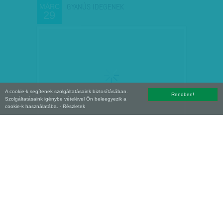
GYANÚS IDEGENEK
MÁRC
29
A cookie-k segítenek szolgáltatásaink biztosításában.
Rendben!
Szolgáltatásaink igénybe vételével Ön beleegyezik a
cookie-k használatába.
- Részletek
ROBOTSZÍNÉSZ ÓRIÁSI SIKERE -
MÁRC
24
ALZHEIMER-KÓRBAN…