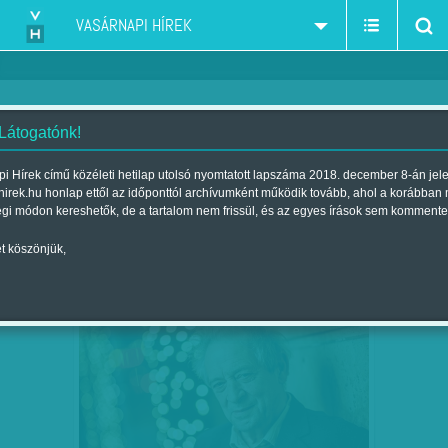
VASÁRNAPI HÍREK
 Látogatónk!
színház-Teátrum rovat
szűkítés:
i Hírek című közéleti hetilap utolsó nyomtatott lapszáma 2018. december 8-án jel
hirek.hu honlap ettől az időponttól archívumként működik tovább, ahol a korábban
égi módon kereshetők, de a tartalom nem frissül, és az egyes írások sem kommente
t köszönjük,
FOLYTATÁSRA KÉSZEN - JORDÁN TAMÁS
JÚN
18
TOVÁBB IGAZGAT