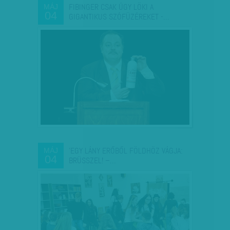
FIBINGER CSAK ÚGY LÖKI A
MÁJ
04
GIGANTIKUS SZÓFÜZÉREKET -…
'EGY LÁNY ERŐBŐL FÖLDHÖZ VÁGJA:
MÁJ
04
BRÜSSZEL! –…