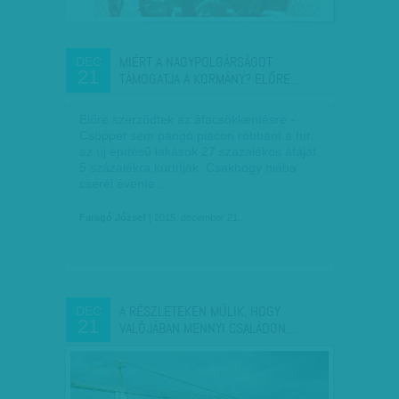
MIÉRT A NAGYPOLGÁRSÁGOT
DEC
21
TÁMOGATJA A KORMÁNY? ELŐRE…
Előre szerződtek az áfacsökkentésre -
Csöppet sem pangó piacon robbant a hír:
az új építésű lakások 27 százalékos áfáját
5 százalékra kurtítják. Csakhogy hiába
cserél évente…
Faragó József
| 2015. december 21.
A RÉSZLETEKEN MÚLIK, HOGY
DEC
21
VALÓJÁBAN MENNYI CSALÁDON…