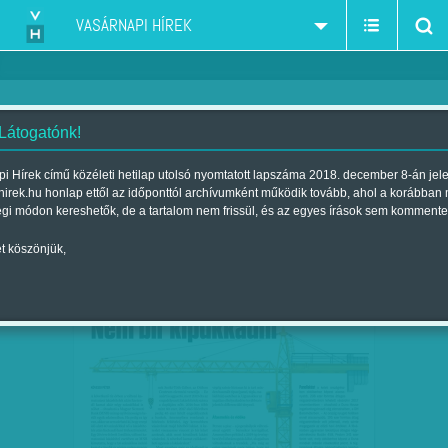
VASÁRNAPI HÍREK
 Látogatónk!
ingatlanpiac
szűkítés:
i Hírek című közéleti hetilap utolsó nyomtatott lapszáma 2018. december 8-án jel
hirek.hu honlap ettől az időponttól archívumként működik tovább, ahol a korábban
égi módon kereshetők, de a tartalom nem frissül, és az egyes írások sem kommente
t köszönjük,
NEM BÍR KIPUKKADNI
JAN
11