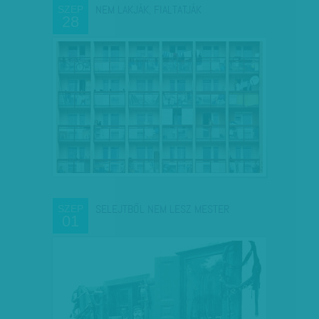
NEM LAKJÁK, FIALTATJÁK
SZEP
28
SELEJTBŐL NEM LESZ MESTER
SZEP
01