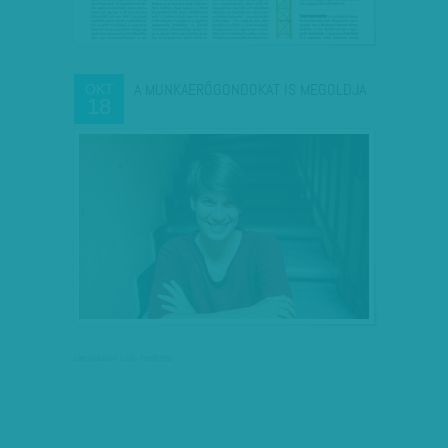
A MUNKAERŐGONDOKAT IS MEGOLDJA
OKT
18
társadalmi célú hirdetés