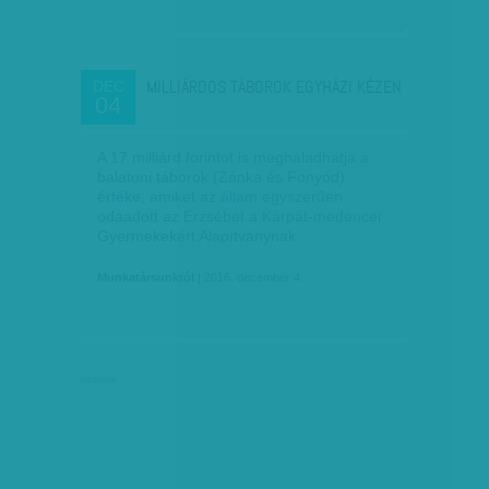
MILLIÁRDOS TÁBOROK EGYHÁZI KÉZEN
DEC
04
A 17 milliárd forintot is meghaladhatja a
balatoni táborok (Zánka és Fonyód)
értéke, amiket az állam egyszerűen
odaadott az Erzsébet a Kárpát-medencei
Gyermekekért Alapítványnak.
Munkatársunktól
| 2016. december 4.
hirdetés