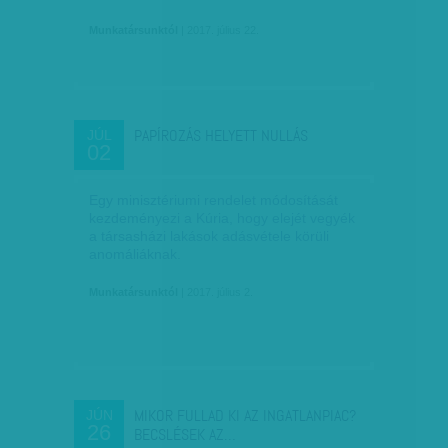
Munkatársunktól
| 2017. július 22.
PAPÍROZÁS HELYETT NULLÁS
JÚL
02
Egy minisztériumi rendelet módosítását
kezdeményezi a Kúria, hogy elejét vegyék
a társasházi lakások adásvétele körüli
anomáliáknak.
Munkatársunktól
| 2017. július 2.
MIKOR FULLAD KI AZ INGATLANPIAC?
JÚN
26
BECSLÉSEK AZ…