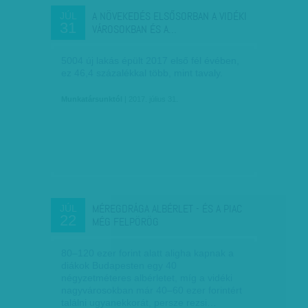
A NÖVEKEDÉS ELSŐSORBAN A VIDÉKI
JÚL
31
VÁROSOKBAN ÉS A…
5004 új lakás épült 2017 első fél évében,
ez 46,4 százalékkal több, mint tavaly.
Munkatársunktól
| 2017. július 31.
MÉREGDRÁGA ALBÉRLET - ÉS A PIAC
JÚL
22
MÉG FELPÖRÖG
80–120 ezer forint alatt aligha kapnak a
diákok Budapesten egy 40
négyzetméteres albérletet, míg a vidéki
nagyvárosokban már 40–60 ezer forintért
találni ugyanekkorát, persze rezsi…