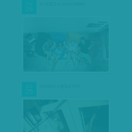
KI KERES A LAKÁSOMBAN?
JÚL
25
VERSENY A BÉRLETÉRT
JÚL
25