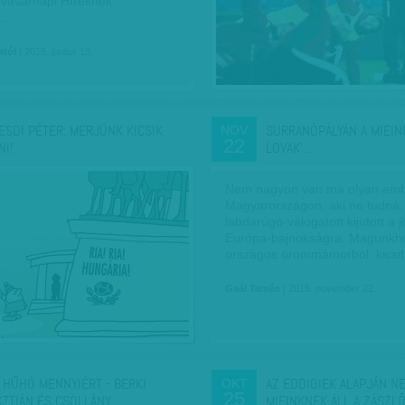
Vasárnapi Híreknek.
x…
któl
| 2016. június 18.
ESDI PÉTER: MERJÜNK KICSIK
SURRANÓPÁLYÁN A MIEINK
NOV
22
NI!
LOVAK'…
Nem nagyon van ma olyan em
Magyarországon, aki ne tudná,
labdarúgó-válogatott kijutott a j
Európa-bajnokságra. Magunkho
országos örömmámorból, kicsi
Gaál Tamás
| 2015. november 22.
 HŰHÓ MENNYIÉRT - BERKI
AZ EDDIGIEK ALAPJÁN N
OKT
25
SZTIÁN ÉS CSOLLÁNY…
MIEINKNEK ÁLL A ZÁSZL