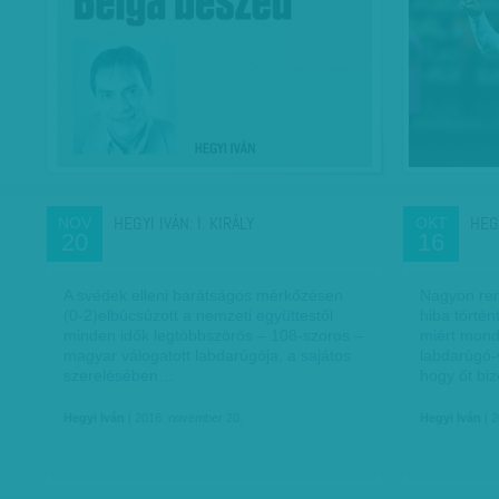
HEGYI IVÁN: I. KIRÁLY
HEG
NOV
OKT
20
16
A svédek elleni barátságos mérkőzésen
Nagyon rem
(0-2)elbúcsúzott a nemzeti együttestől
hiba történ
minden idők legtöbbszörös – 108-szoros –
miért mond
magyar válogatott labdarúgója, a sajátos
labdarúgó-
szerelésében…
hogy őt bi
Hegyi Iván
| 2016. november 20.
Hegyi Iván
| 2