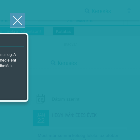
Keresés
ősnők nőnapra
Megtáncoltatott Oscar-szobor
us 16.
2018. március 16.
i Hírekre, kattintson!
Kutatás
magyar
ent meg. A
start
 megjelent
Keresés
lhetőek.
stop
Dátum szerint
HEGYI IVÁN: ÉDES ÉVEK
JAN
22
Most már semmi kétség felőle: az utóbbi