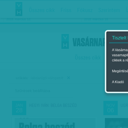
Összes cikk
Friss
Fókusz
Szerintem
Í
Chipekkel a rák ellen
Párkapcsolati matiné
2018. március 12.
2018. március 16.
Tisztelt
A Vasárnap
vasarnapi
Összes cikk
Friss
F
cikkek a r
Megértésé
labdarúgó-válogatott
szűkítés:
A Kiadó
Szűrések beállítása
Szer
HEGYI IVÁN: BELGA BESZÉD
UGR
JAN
NOV
28
06