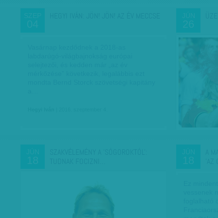
HEGYI IVÁN: JÖN! JÖN! AZ ÉV MECCSE
ÜZE
SZEP
JÚN
04
26
Vasárnap kezdődnek a 2018-as
labdarúgó-világbajnokság európai
selejtezői, és kedden már „az év
mérkőzése” következik, legalábbis ezt
mondta Bernd Storck szövetségi kapitány
a…
Hegyi Iván
| 2016. szeptember 4.
SZAKVÉLEMÉNY A 'SÓGOROKTÓL':
A M
JÚN
JÚN
18
18
TUDNAK FOCIZNI…
'AZ
Ez mindent
vessenek m
foglalható 
Franciaors