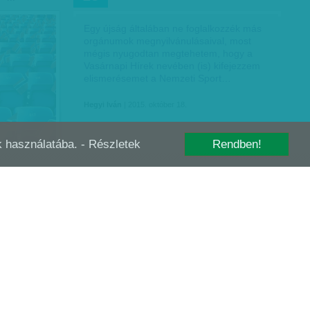
Egy újság általában ne foglalkozzék más
orgánumok megnyilvánulásaival, most
mégis nyugodtan megtehetem, hogy a
Vasárnapi Hírek nevében (is) kifejezzem
elismerésemet a Nemzeti Sport…
Hegyi Iván
| 2015. október 18.
-k használatába.
- Részletek
Rendben!
 TÖRTÉNELMI
A NÉZŐKÖN NEM MÚLIK,
AUG
30
SZÉTKAPKODTÁK A JEGYEKET - HA…
etlen vagy
apot a
ni fogja,
omán