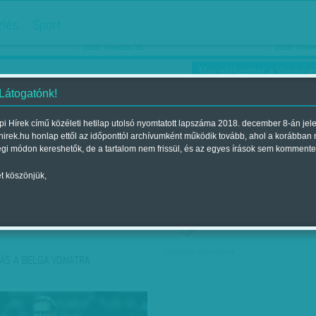
hirdetés
zlés
Sport
Ha még egyszer nyolcvanéves…
Barbie-h
2018. március 16.
2018. márci
Már előfizethet a Vasárnap
 Látogatónk!
i Hírek című közéleti hetilap utolsó nyomtatott lapszáma 2018. december 8-án jel
hirek.hu honlap ettől az időponttól archívumként működik tovább, ahol a korábban
ókusz
Szerintem
Ízlés
Sport
égi módon kereshetők, de a tartalom nem frissül, és az egyes írások sem kommente
t köszönjük,
ző szerint
Címke szerint
társadalmi célú hirdetés
ÁS A BELGA VONATRA