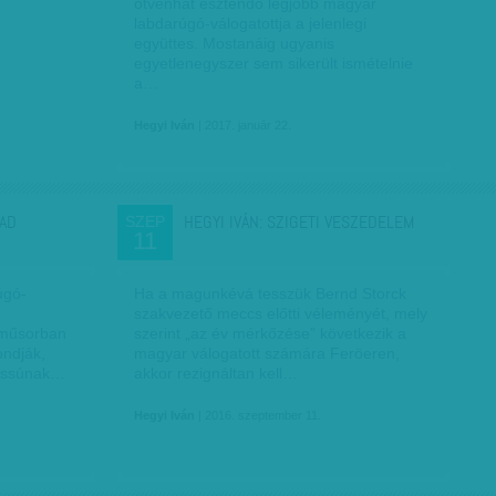
ötvenhat esztendő legjobb magyar
labdarúgó-válogatottja a jelenlegi
együttes. Mostanáig ugyanis
egyetlenegyszer sem sikerült ismételnie
a…
Hegyi Iván
| 2017. január 22.
PAD
HEGYI IVÁN: SZIGETI VESZEDELEM
SZEP
11
úgó-
Ha a magunkévá tesszük Bernd Storck
szakvezető meccs előtti véleményét, mely
éműsorban
szerint „az év mérkőzése” következik a
ondják,
magyar válogatott számára Feröeren,
 lassúnak…
akkor rezignáltan kell…
Hegyi Iván
| 2016. szeptember 11.