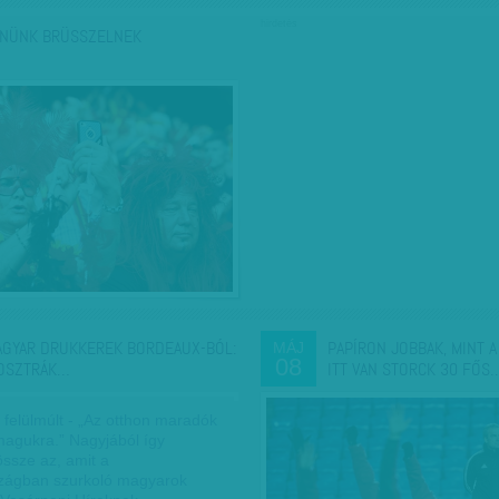
hirdetés
NÜNK BRÜSSZELNEK
AGYAR DRUKKEREK BORDEAUX-BÓL:
PAPÍRON JOBBAK, MINT A
MÁJ
08
 OSZTRÁK…
ITT VAN STORCK 30 FŐS
 felülmúlt - „Az otthon maradók
agukra.” Nagyjából így
össze az, amit a
zágban szurkoló magyarok