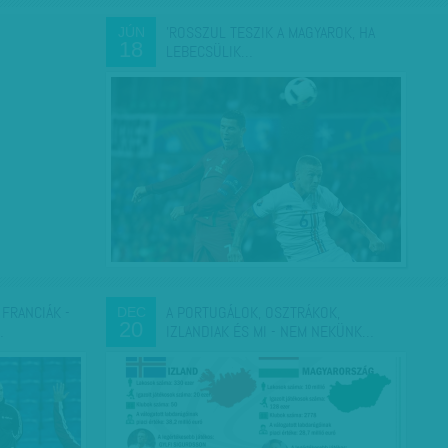
'ROSSZUL TESZIK A MAGYAROK, HA
JÚN
18
LEBECSÜLIK…
 FRANCIÁK -
A PORTUGÁLOK, OSZTRÁKOK,
DEC
20
…
IZLANDIAK ÉS MI - NEM NEKÜNK…