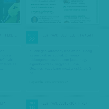
 - 'FEKETE
HEGYI IVÁN: FÖLD FELETT, FA ALATT
NOV
22
ber
Különleges karácsony lesz az idei. Eddig
 hogy a
az anyukák és apukák túlnyomó
övő nyári
többségének eszébe sem jutott, hogy
z térve az
elgondolkozzék, vegyen-e Fiola-,
t…
Guzmics- vagy Lang-mezt a kisfiának. S
ha…
Hegyi Iván
| 2015. november 22.
EM A
HEGYI IVÁN: CSÜTÖRTÖKI HÍREK
OKT
18
Ó -…