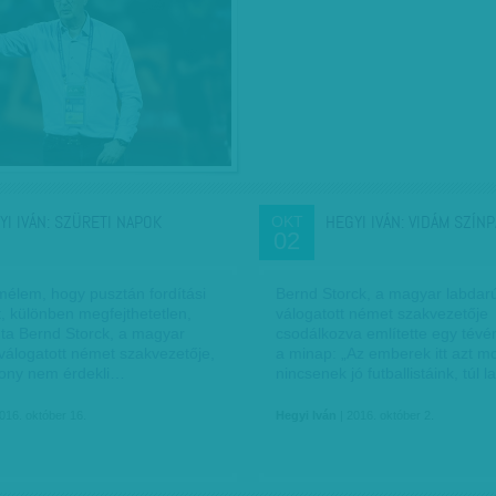
YI IVÁN: SZÜRETI NAPOK
HEGYI IVÁN: VIDÁM SZÍN
OKT
02
élem, hogy pusztán fordítási
Bernd Storck, a magyar labdar
t, különben megfejthetetlen,
válogatott német szakvezetője
ta Bernd Storck, a magyar
csodálkozva említette egy tév
válogatott német szakvezetője,
a minap: „Az emberek itt azt m
zony nem érdekli…
nincsenek jó futballistáink, túl
016. október 16.
Hegyi Iván
| 2016. október 2.