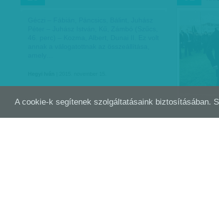
Géczi – Fábián, Páncsics, Bálint, Juhász
Péter – Juhász István, Kű, Zámbó (Szűcs,
46. perc) – Kozma, Albert, Dunai II. Ez volt
annak a válogatottnak az összeállítása,
amely…
Hegyi Iván
| 2015. november 15.
A cookie-k segítenek szolgáltatásaink biztosításában. 
HEGYI IVÁN: KIS CSOPORT
HEG
SZEP
SZEP
20
15
A magyar labdarúgó-válogatott megint zárt
Vannak, ak
kapuk mögé kényszerül: október
német szak
nyolcadikán ugyanúgy nézők nélkül
válogatott 
fogadja a Feröer-szigetek legjobbjait,
selejtezők
ahogyan tette azt 2013 márciusában…
az Üllői ú
Hegyi Iván
| 2015. szeptember 20.
Hegyi Iván
| 2