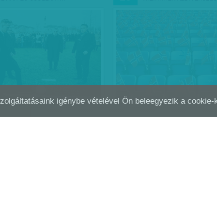
Szolgáltatásaink igénybe vételével Ön beleegyezik a cookie
YI IVÁN: T BETŰS PROGRAM
ELŐRE TÖBB LÉPÉSBEN -
SZEP
05
DIADAL, SOVÁNY…
ik fájdalmukban Bernd Storck
Történelmi diadal, sovány dönt
vezetőre kenik a labdarúgó-
szokásos vereség? Mire ezt a l
legutóbbi két döntetlenjét az Eb-
kezébe veszi, az olvasó már tud
ön, noha mind a múlt pénteken
hogyan végződött a magyar–r
ton, mind…
labdarúgó Európa-bajnoki…
015. szeptember 15.
Kövesdi Péter
| 2015. szeptember 5.