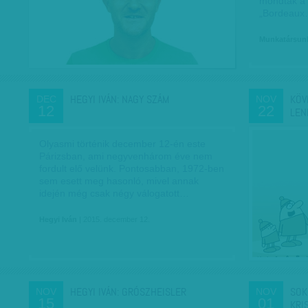
mondtak a 
„Bordeau
Munkatársun
HEGYI IVÁN: NAGY SZÁM
KÖV
DEC
NOV
12
22
LEN
Olyasmi történik december 12-én este
Párizsban, ami negyvenhárom éve nem
fordult elő velünk. Pontosabban, 1972-ben
sem esett meg hasonló, mivel annak
idején még csak négy válogatott…
Hegyi Iván
| 2015. december 12.
HEGYI IVÁN: GRÓSZHEISLER
SOK
NOV
NOV
15
01
KRI