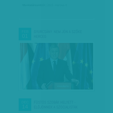
Munkatársunktól
| 2015. március 8.
GYURCSÁNY: NEM JÖN A SZŐKE
FEB
01
HERCEG
FÜSTÖS SZOBÁK HELYETT -
DEC
14
ELŐJÖNNEK A SZOCIALISTÁK