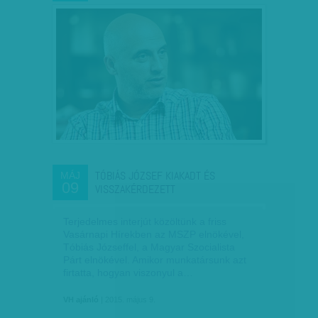
TÓBIÁS JÓZSEF KIAKADT ÉS
MÁJ
09
VISSZAKÉRDEZETT
Terjedelmes interjút közöltünk a friss
Vasárnapi Hírekben az MSZP elnökével,
Tóbiás Józseffel, a Magyar Szocialista
Párt elnökével. Amikor munkatársunk azt
firtatta, hogyan viszonyul a…
VH ajánló
| 2015. május 9.