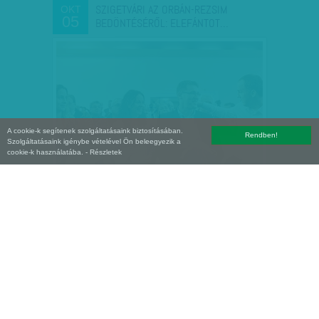
SZIGETVÁRI AZ ORBÁN-REZSIM
OKT
05
BEDÖNTÉSÉRŐL: ELEFÁNTOT…
A cookie-k segítenek szolgáltatásaink biztosításában.
Rendben!
Szolgáltatásaink igénybe vételével Ön beleegyezik a
cookie-k használatába.
- Részletek
BALKAMPÁNY: SOK ILLÚZIÓ, NÉMI
SZEP
28
BETON ÉS RENGETEG…