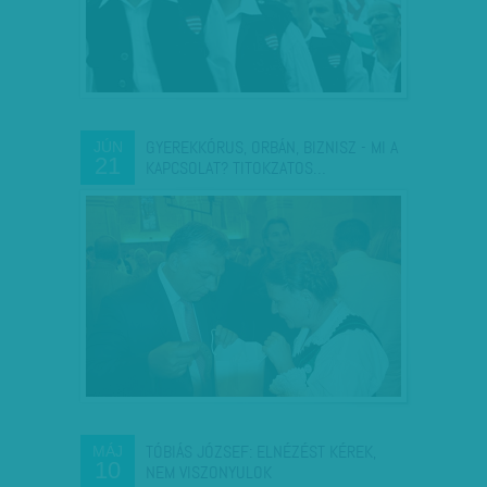
GYEREKKÓRUS, ORBÁN, BIZNISZ - MI A
JÚN
21
KAPCSOLAT? TITOKZATOS…
TÓBIÁS JÓZSEF: ELNÉZÉST KÉREK,
MÁJ
10
NEM VISZONYULOK