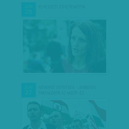
ELVESZETT EGYETEMISTÁK
JÚN
28
NÖVEKVŐ SÖTÉTSÉG - JOBBIKOS
JÚN
27
TARTALÉKOK AZ MSZP- ÉS…