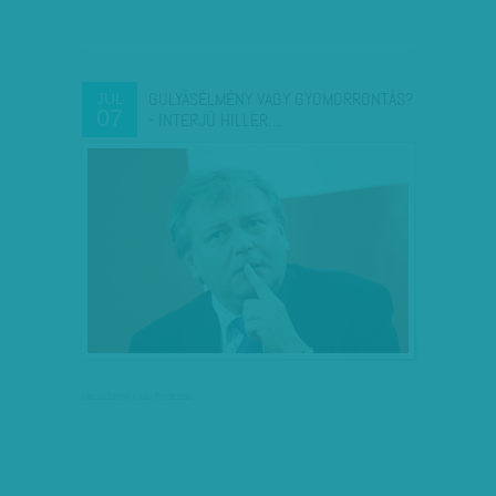
GULYÁSÉLMÉNY VAGY GYOMORRONTÁS?
JÚL
07
- INTERJÚ HILLER…
társadalmi célú hirdetés