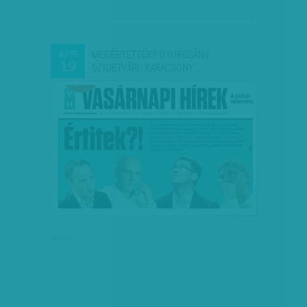
MEGÉRTETTÉK? GYURCSÁNY,
ÁPR
19
SZIGETVÁRI, KARÁCSONY…
hirdetés