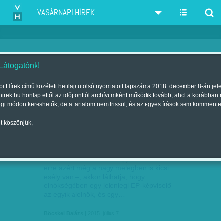
VASÁRNAPI HÍREK
 Látogatónk!
MSZP
szűkítés:
i Hírek című közéleti hetilap utolsó nyomtatott lapszáma 2018. december 8-án jel
hirek.hu honlap ettől az időponttól archívumként működik tovább, ahol a korábban
égi módon kereshetők, de a tartalom nem frissül, és az egyes írások sem kommente
t köszönjük,
BÖCSKEI BALÁZS: VÉLEMÉNY NÉLKÜL
JÚL
07
Ha valaki az MSZP honlapjára téved –
erre azért még a nagy melegben is kicsi
esély van –, akkor láthatja, hogy
elnökségében egy jelenlegi EP-képviselő
az egyik alelnök, és egy…
Böcskei Balázs
| 2015. július 7.