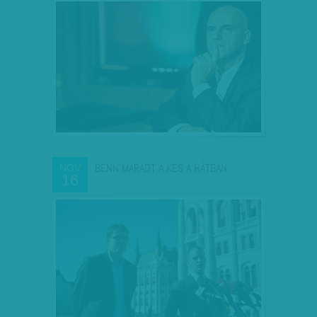
BENN MARADT A KÉS A HÁTBAN
NOV
16