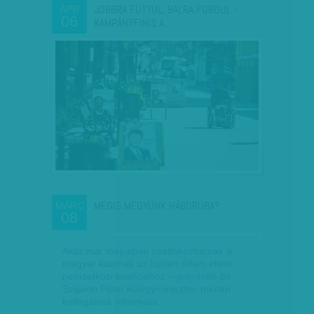
JOBBRA FÜTYÜL, BALRA FORDUL -
ÁPR
06
KAMPÁNYFINIS A…
MÉGIS MEGYÜNK HÁBORÚBA?
MÁRC
08
Akár már májusban csatlakozhatnak a
magyar katonák az Iszlám Állam elleni
nemzetközi koalícióhoz – jelentette be
Szijjártó Péter külügyminiszter, miután
kollégáinak informális…