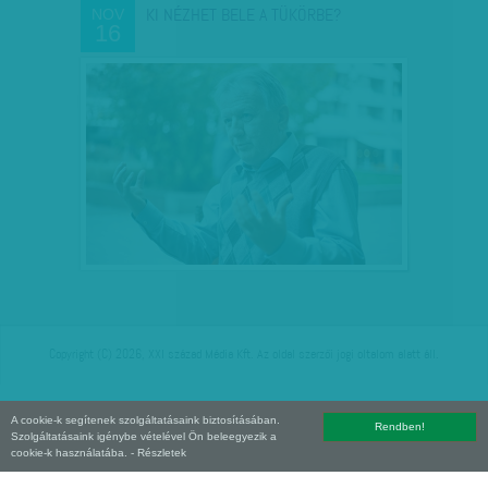
KI NÉZHET BELE A TÜKÖRBE?
NOV
16
Copyright (C) 2026, XXI század Média Kft. Az oldal szerzői jogi oltalom alatt áll.
A cookie-k segítenek szolgáltatásaink biztosításában.
Rendben!
Szolgáltatásaink igénybe vételével Ön beleegyezik a
cookie-k használatába.
- Részletek