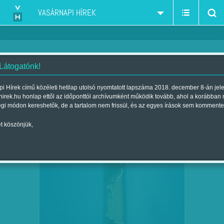
VASÁRNAPI HÍREK
 Látogatónk!
ZRI Závecz Research Piac- és Társadalomkutató
szűkítés:
i Hírek című közéleti hetilap utolsó nyomtatott lapszáma 2018. december 8-án jel
hirek.hu honlap ettől az időponttól archívumként működik tovább, ahol a korábban
égi módon kereshetők, de a tartalom nem frissül, és az egyes írások sem kommente
t köszönjük,
SORSDÖNTŐ BIZONYTALANOK -
FEB
18
HELYZETELEMZÉS ZÁVECZ TIBOR…