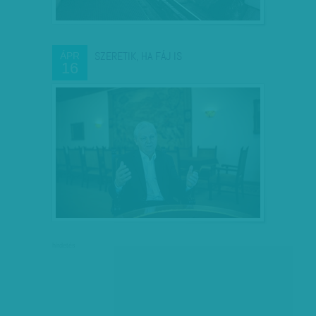
SZERETIK, HA FÁJ IS
ÁPR
16
hirdetés