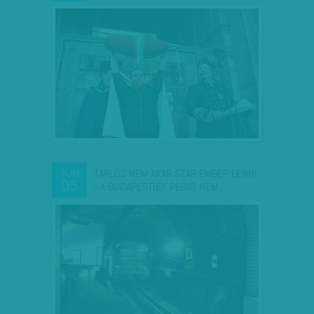
TARLÓS NEM AKAR SZAR EMBER LENNI
JÚN
05
- A BUDAPESTIEK PEDIG NEM…