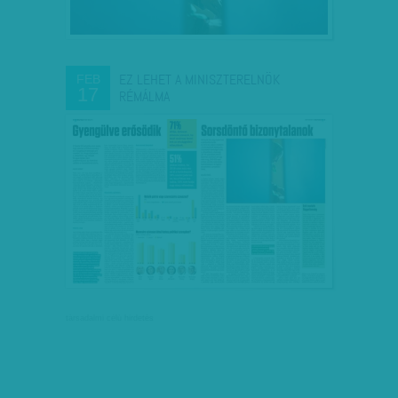
EZ LEHET A MINISZTERELNÖK
FEB
17
RÉMÁLMA
társadalmi célú hirdetés