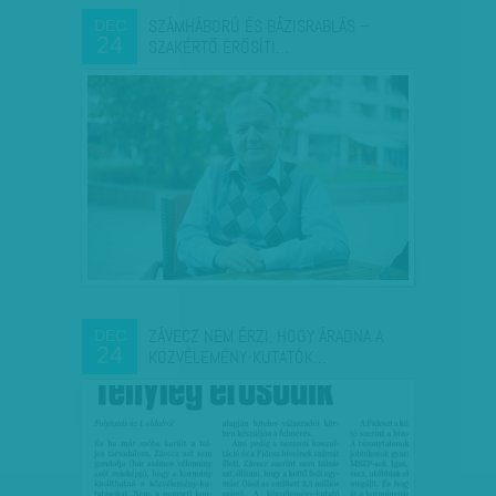
SZÁMHÁBORÚ ÉS BÁZISRABLÁS –
DEC
24
SZAKÉRTŐ ERŐSÍTI…
ZÁVECZ NEM ÉRZI, HOGY ÁRADNA A
DEC
24
KÖZVÉLEMÉNY-KUTATÓK…