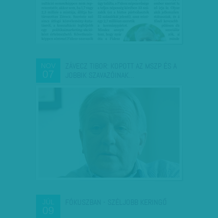
ZÁVECZ TIBOR: KOPOTT AZ MSZP ÉS A
NOV
07
JOBBIK SZAVAZÓINAK…
FÓKUSZBAN - SZÉLJOBB KERINGŐ
JÚL
09