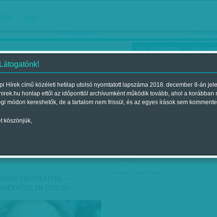
hirdetés
zlés
Sport
Ha még egyszer nyolcvanéves…
Barbie-h
2018. március 16.
2018. márci
Már előfizethet a Vasárnap
 Látogatónk!
i Hírek című közéleti hetilap utolsó nyomtatott lapszáma 2018. december 8-án jel
hirek.hu honlap ettől az időponttól archívumként működik tovább, ahol a korábban
ókusz
Szerintem
Ízlés
Sport
égi módon kereshetők, de a tartalom nem frissül, és az egyes írások sem kommente
t köszönjük,
ző szerint
Címke szerint
társadalmi célú hirdetés
BÁROK PROVOKÁTORA –
RMEKVÉDELEM UTOLSÓ…