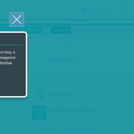
Keresés
ősnők nőnapra
Megtáncoltatott Oscar-szobor
us 16.
2018. március 16.
i Hírekre, kattintson!
Kutatás
magyar
ent meg. A
start
 megjelent
Keresés
lhetőek.
stop
Dátum szerint
TERMÉSZETES ÉHHALÁL
JÚL
22
A háziorvos nem segített fiukon, ezért