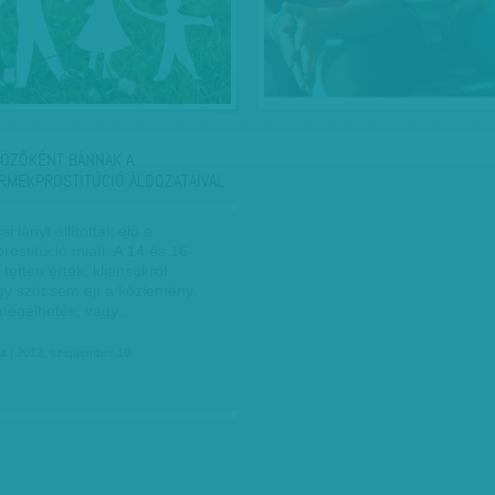
ÖZŐKÉNT BÁNNAK A
RMEKPROSTITÚCIÓ ÁLDOZATAIVAL
i lányt állítottak elő a
ostitúció miatt. A 14 és 16
 tetten érték, kliensükről
y szót sem ejt a közlemény.
 megélhetés, vagy…
ia
| 2012. szeptember 10.