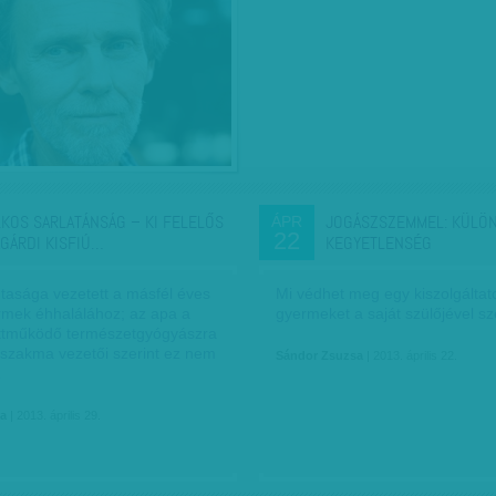
LKOS SARLATÁNSÁG – KI FELELŐS
JOGÁSZSZEMMEL: KÜLÖ
ÁPR
22
AGÁRDI KISFIÚ…
KEGYETLENSÉG
utasága vezetett a másfél éves
Mi védhet meg egy kiszolgáltato
rmek éhhalálához; az apa a
gyermeket a saját szülőjével 
ttműködő természetgyógyászra
 szakma vezetői szerint ez nem
Sándor Zsuzsa
| 2013. április 22.
…
ia
| 2013. április 29.