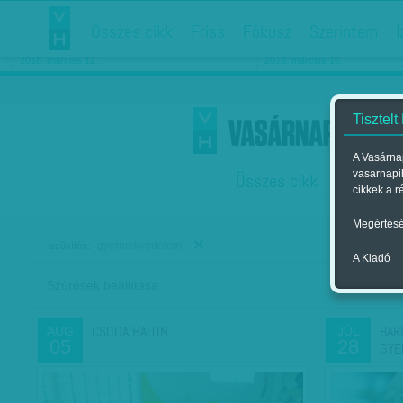
Összes cikk
Friss
Fókusz
Szerintem
Í
Chipekkel a rák ellen
Párkapcsolati matiné
2018. március 12.
2018. március 16.
Tisztelt
A Vasárnap
vasarnapi
Összes cikk
Friss
F
cikkek a r
Megértésé
gyermekvédelem
szűkítés:
A Kiadó
Szűrések beállítása
Szer
CSODA HAITIN
BAR
AUG
JÚL
05
28
GYE