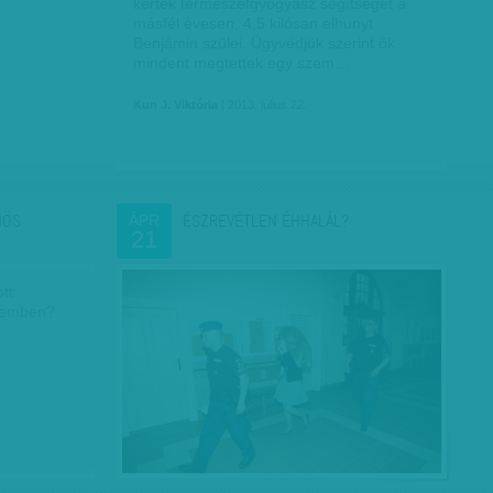
kérték természetgyógyász segítségét a
másfél évesen, 4,5 kilósan elhunyt
Benjámin szülei. Ügyvédjük szerint ők
mindent megtettek egy szem…
Kun J. Viktória
| 2013. július 22.
NÖS
ÉSZREVÉTLEN ÉHHALÁL?
ÁPR
21
tt
szemben?