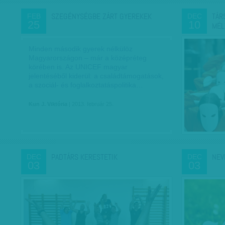
SZEGÉNYSÉGBE ZÁRT GYEREKEK
TÁR
FEB
DEC
25
10
MÉL
Minden második gyerek nélkülöz
Magyarországon – már a középréteg
körében is. Az UNICEF magyar
jelentéséből kiderül: a családtámogatások,
a szociál- és foglalkoztatáspolitika…
Kun J. Viktória
| 2013. február 25.
PADTÁRS KERESTETIK
NEV
DEC
DEC
03
03