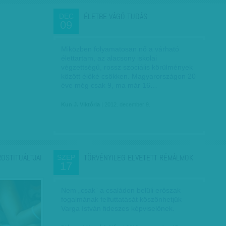
ÉLETBE VÁGÓ TUDÁS
DEC
09
Miközben folyamatosan nő a várható
élettartam, az alacsony iskolai
végzettségű, rossz szociális körülmények
között élőké csökken. Magyarországon 20
éve még csak 9, ma már 16…
Kun J. Viktória
| 2012. december 9.
OSTITUÁLTJAI
TÖRVÉNYILEG ELVETETT RÉMÁLMOK
SZEP
17
Nem „csak” a családon belüli erőszak
fogalmának felfuttatását köszönhetjük
Varga István fideszes képviselőnek.