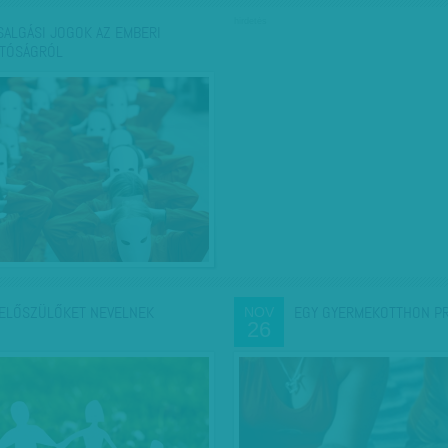
hirdetés
SALGÁSI JOGOK AZ EMBERI
TÓSÁGRÓL
ELŐSZÜLŐKET NEVELNEK
EGY GYERMEKOTTHON PR
NOV
26