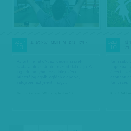
JOGÁSZSZEMMEL: VÉGSŐ ÉRVEK
BŰN
SZEP
SZEP
10
10
GYE
Az „ultima ratió”-t az Idegen szavak
Két szabolcs
szótára utolsó döntő érvként definiálja. A
napokban pr
jogtudományban ez a kifejezés a
éves tiniket
büntetőjog egyik legfőbb alapelve,
azonban eg
valójában azt jelenti, hogy…
Kényszer,
Sándor Zsuzsa
| 2012. szeptember 10.
Kun J. Viktór