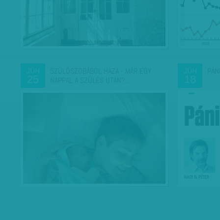
SZÜLŐSZOBÁBÓL HAZA - MÁR EGY
PÁN
JÚN
JÚN
25
18
NAPPAL A SZÜLÉS UTÁN?…