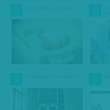
SOK AZ INDOKOLATLAN CSÁSZÁR
ÜRE
AUG
JÚL
01
30
GYÓ
ODA A BIZALOM, SZAKAD A RENDSZER
TÖB
JÚL
JÚL
09
03