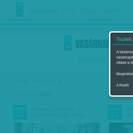
Összes cikk
Friss
Fókusz
Szerintem
Í
Chipekkel a rák ellen
Párkapcsolati matiné
2018. március 12.
2018. március 16.
Tisztelt
A Vasárnap
vasarnapi
Összes cikk
Friss
F
cikkek a r
Megértésé
egészségügy
szűkítés:
A Kiadó
Szűrések beállítása
Szer
EGY ÉV AZ ÉLETÜNKBŐL – A
CSA
SZEP
SZEP
26
12
LÉGSZENNYEZETTSÉG EGYRE…
MEN