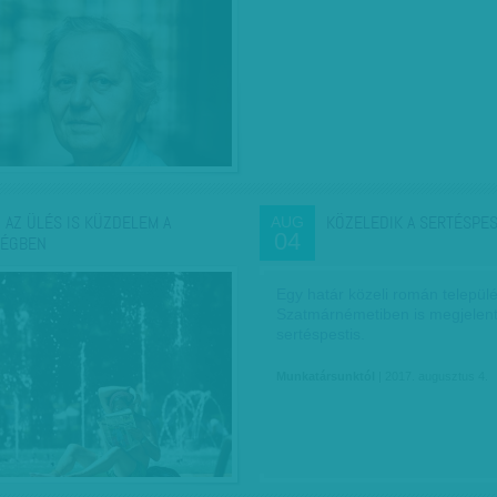
 AZ ÜLÉS IS KÜZDELEM A
KÖZELEDIK A SERTÉSPES
AUG
04
ÉGBEN
Egy határ közeli román települ
Szatmárnémetiben is megjelent
sertéspestis.
Munkatársunktól
| 2017. augusztus 4.