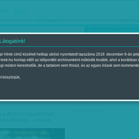
hirdetés
zlés
Sport
Ha még egyszer nyolcvanéves…
Barbie-h
2018. március 16.
2018. márci
Már előfizethet a Vasárnap
 Látogatónk!
i Hírek című közéleti hetilap utolsó nyomtatott lapszáma 2018. december 8-án jel
hirek.hu honlap ettől az időponttól archívumként működik tovább, ahol a korábban
ókusz
Szerintem
Ízlés
Sport
égi módon kereshetők, de a tartalom nem frissül, és az egyes írások sem kommente
t köszönjük,
ző szerint
Címke szerint
társadalmi célú hirdetés
K A VÉGZETES DIAGNÓZISÉRT
NEK ORVOSHOZ – HOGYAN…