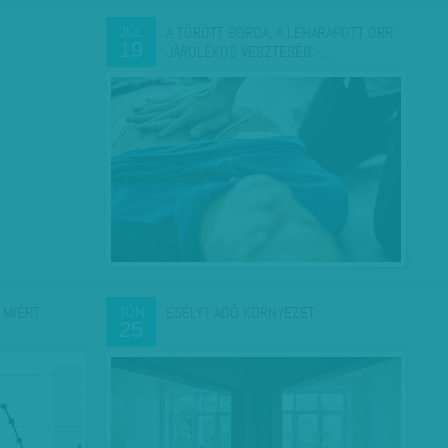
A TÖRÖTT BORDA, A LEHARAPOTT ORR
JÚL
19
JÁRULÉKOS VESZTESÉG -…
 MIÉRT
ESÉLYT ADÓ KÖRNYEZET
JÚN
25