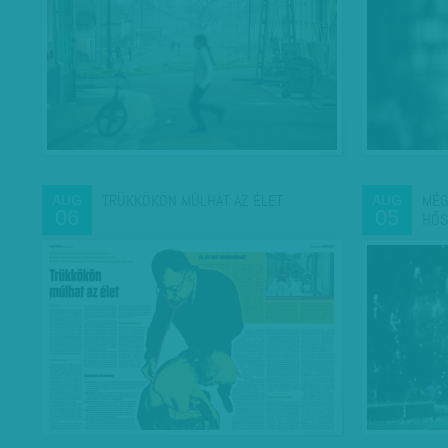
TRÜKKÖKÖN MÚLHAT AZ ÉLET
MÉG
AUG
AUG
06
05
HŐS