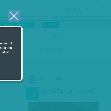
Keresés
ősnők nőnapra
Megtáncoltatott Oscar-szobor
us 16.
2018. március 16.
i Hírekre, kattintson!
Kutatás
magyar
ent meg. A
start
 megjelent
Keresés
lhetőek.
stop
Dátum szerint
FOGFÁJÁS ÁLLJ, HÉTFŐN SZTRÁJK!
SZEP
04