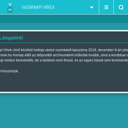
VASÁRNAPI HÍREK
 Látogatónk!
i Hírek című közéleti hetilap utolsó nyomtatott lapszáma 2018. december 8-án jel
hirek.hu honlap ettől az időponttól archívumként működik tovább, ahol a korábban
égi módon kereshetők, de a tartalom nem frissül, és az egyes írások sem kommente
t köszönjük,