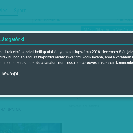
hirdetés
zlés
Sport
Ha még egyszer nyolcvanéves…
Barbie-h
2018. március 16.
2018. márci
Már előfizethet a Vasárnap
 Látogatónk!
i Hírek című közéleti hetilap utolsó nyomtatott lapszáma 2018. december 8-án jel
hirek.hu honlap ettől az időponttól archívumként működik tovább, ahol a korábban
ókusz
Szerintem
Ízlés
Sport
égi módon kereshetők, de a tartalom nem frissül, és az egyes írások sem kommente
t köszönjük,
ző szerint
Címke szerint
társadalmi célú hirdetés
ÉNZ URALMA