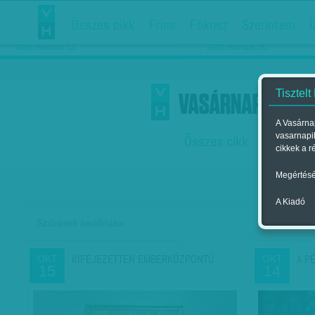
Összes cikk
Friss
Fókusz
Szerintem
Í
Chipekkel a rák ellen
Párkapcsolati matiné
2018. március 12.
2018. március 16.
Tisztelt
A Vasárnap
vasarnapi
Összes cikk
Friss
F
cikkek a r
Megértésé
A Kiadó
Szűrések beállítása
Szer
KIFEJEZETTEN EMBERKÖZPONTÚ
A P
OKT
OKT
15
14