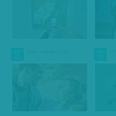
KÖNNYŰ RANDIBALESETEK
PIN
OKT
OKT
10
09