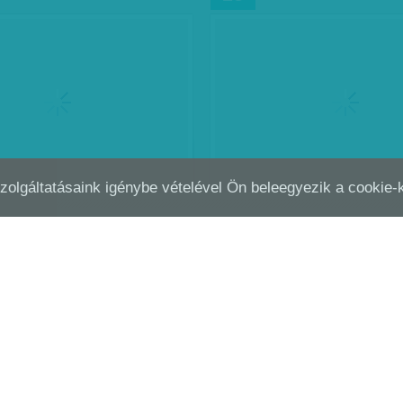
Szolgáltatásaink igénybe vételével Ön beleegyezik a cookie
LÓG ANGOL
ÚJRA ÉS ÚJRA FELÁLLNI
SZEP
24