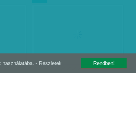
-k használatába.
- Részletek
Rendben!
UTAZÁS A NŐI FEJBEN
SZEP
23
Női tekintet – Albert Alianna fotókiállítása,
Négyszoba Galéria Találó Albert Alianna
fotókiállításának címe, a „Női tekintet”
képsorozat valóban olyan, mintha az ő
szemével…
F. SZ. K.
| 2018. szeptember 23.