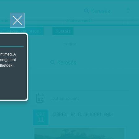
Keresés
ősnők nőnapra
Megtáncoltatott Oscar-szobor
us 16.
2018. március 16.
i Hírekre, kattintson!
Kutatás
magyar
ent meg. A
start
 megjelent
Keresés
lhetőek.
stop
Dátum szerint
JOBBTÓL, BALTÓL FÜGGETLENÜL
OKT
11