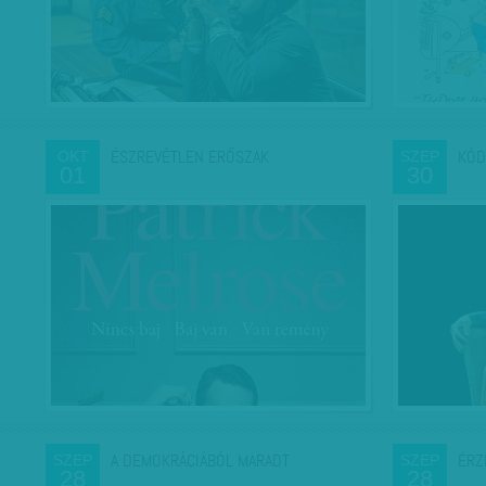
ÉSZREVÉTLEN ERŐSZAK
KÓD
OKT
SZEP
01
30
A DEMOKRÁCIÁBÓL MARADT
ÉRZ
SZEP
SZEP
28
28