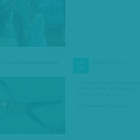
CÉJE AKÁR BATMAN BARLANGJA
TURISTAOSZTÁLY
OKT
09
– Hogy kell ezeket megszólítan
kérdezte Römi néni Jankótól, a
szemű urától, de a…
F. Tóth Benedek
| 2018. október 9.