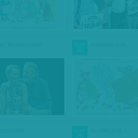
OLT BOLDOGTALANSÁG
SZATÍRSORS 2018
SZEP
30
ÉKCSALÓDÁS
FEL TORREÁDOR....!
SZEP
28