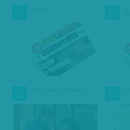
ÁRVAKÉPEK
TÚL
OKT
OKT
07
07
FEL
FEKETE ZSARU FEHÉR HANGGAL
MAG
OKT
OKT
05
04