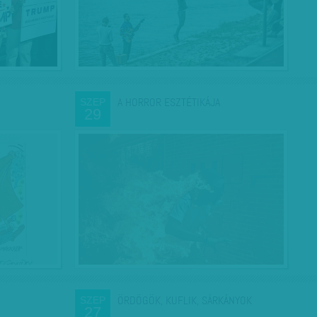
A HORROR ESZTÉTIKÁJA
SZEP
29
ÖRDÖGÖK, KUFLIK, SÁRKÁNYOK
SZEP
27