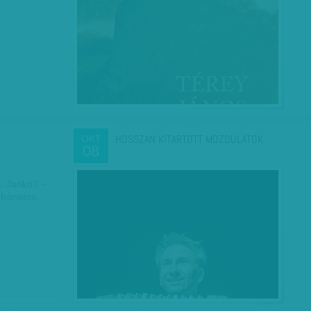
HOSSZAN KITARTOTT MOZDULATOK
OKT
08
i, Jankó? –
 bánatos