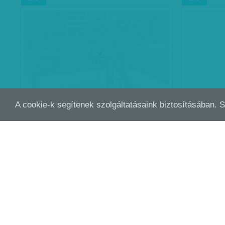
A cookie-k segítenek szolgáltatásaink biztosításában. 
MENEKÜLT LETT AZ IDEI JANUS-DÍJAS
ANA
SZEP
SZEP
26
25