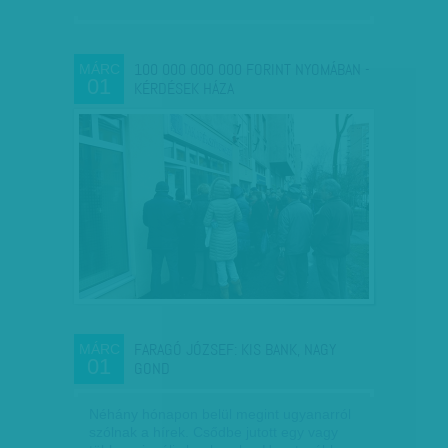
100 000 000 000 FORINT NYOMÁBAN -
MÁRC
01
KÉRDÉSEK HÁZA
FARAGÓ JÓZSEF: KIS BANK, NAGY
MÁRC
01
GOND
Néhány hónapon belül megint ugyanarról
szólnak a hírek. Csődbe jutott egy vagy