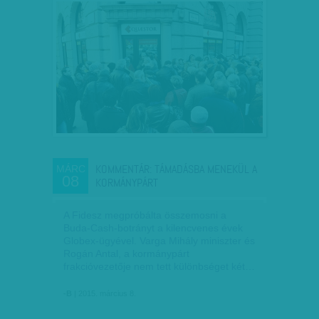
KOMMENTÁR: TÁMADÁSBA MENEKÜL A
MÁRC
08
KORMÁNYPÁRT
A Fidesz megpróbálta összemosni a
Buda-Cash-botrányt a kilencvenes évek
Globex-ügyével. Varga Mihály miniszter és
Rogán Antal, a kormánypárt
frakcióvezetője nem tett különbséget két…
-B
| 2015. március 8.