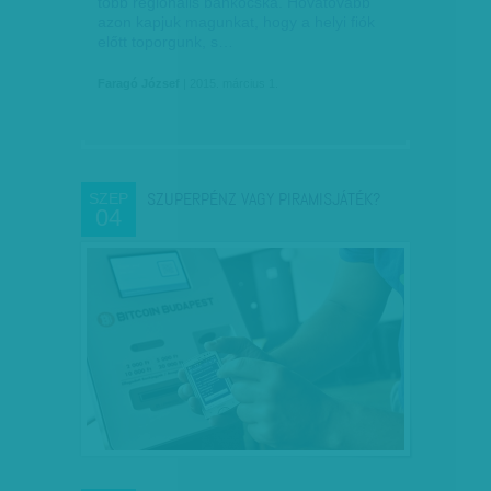
több regionális bankocska. Hovatovább
azon kapjuk magunkat, hogy a helyi fiók
előtt toporgunk, s…
Faragó József
| 2015. március 1.
SZUPERPÉNZ VAGY PIRAMISJÁTÉK?
SZEP
04