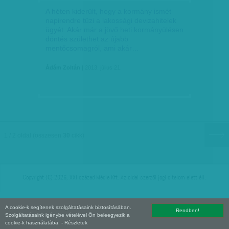
A héten kiderült, hogy a kormány ismét
napirendre tűzi a lakossági devizahitelek
ügyét. Akár már a jövő heti kormányülésen
döntés születhet az újabb
mentőcsomagról, ami akár…
Ádám Zoltán
| 2013. július 21.
1 / 2 oldal
(összesen
30
cikk)
Copyright (C) 2026, XXI század Média Kft. Az oldal szerzői jogi oltalom alatt áll.
A cookie-k segítenek szolgáltatásaink biztosításában.
Rendben!
Szolgáltatásaink igénybe vételével Ön beleegyezik a
cookie-k használatába.
- Részletek