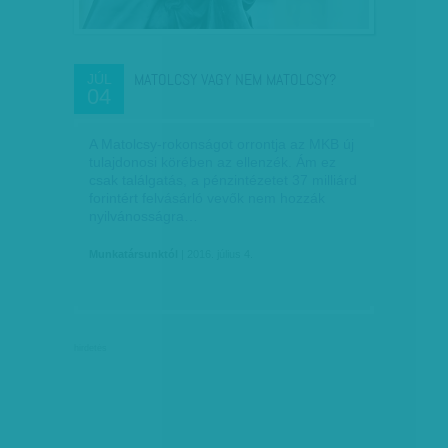
MATOLCSY VAGY NEM MATOLCSY?
JÚL
04
A Matolcsy-rokonságot orrontja az MKB új
tulajdonosi körében az ellenzék. Ám ez
csak találgatás, a pénzintézetet 37 milliárd
forintért felvásárló vevők nem hozzák
nyilvánosságra…
Munkatársunktól
| 2016. július 4.
hirdetés