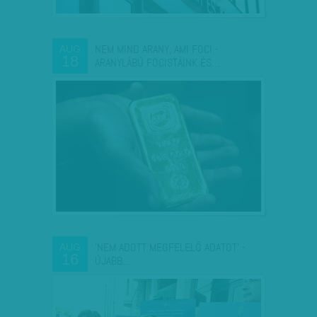
NEM MIND ARANY, AMI FOCI -
AUG
18
ARANYLÁBÚ FOCISTÁINK ÉS…
'NEM ADOTT MEGFELELŐ ADATOT' -
AUG
16
ÚJABB…