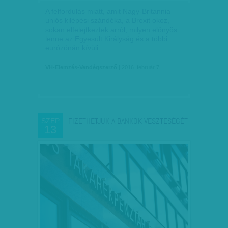
A felfordulás miatt, amit Nagy-Britannia
uniós kilépési szándéka, a Brexit okoz,
sokan elfelejtkeztek arról, milyen előnyös
lenne az Egyesült Királyság és a többi
eurózónán kívüli…
VH-Elemzés-Vendégszerző
| 2016. február 7.
FIZETHETJÜK A BANKOK VESZTESÉGÉT
SZEP
13