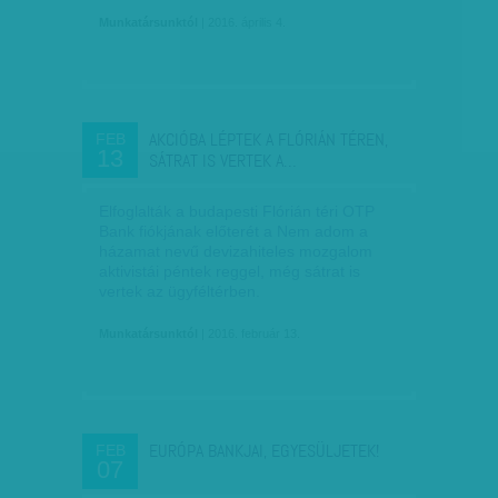
Munkatársunktól
| 2016. április 4.
AKCIÓBA LÉPTEK A FLÓRIÁN TÉREN,
FEB
13
SÁTRAT IS VERTEK A…
Elfoglalták a budapesti Flórián téri OTP
Bank fiókjának előterét a Nem adom a
házamat nevű devizahiteles mozgalom
aktivistái péntek reggel, még sátrat is
vertek az ügyféltérben.
Munkatársunktól
| 2016. február 13.
EURÓPA BANKJAI, EGYESÜLJETEK!
FEB
07