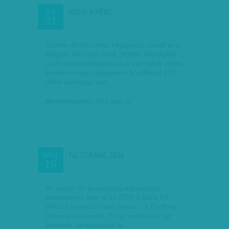
KOPIK A PÉNZ
JÚL
31
Évente 40-60 tonna készpénzt cserél le a
Magyar Nemzeti Bank (MNB), leginkább
azok elhasználódása és a hamisítók elleni
védelem miatt. Egyszerre körülbelül 450
millió bankjegy van…
Munkatársunktól
| 2017. július 31.
TALICSKÁVAL SEM
MÁJ
19
Az utóbbi tíz év legnagyobb adózott
eredményét érte el az OTP. A bank 53
milliárd forintot hozott össze – a Portfolio
információi szerint. Ez az eredmény az
elemzők várakozásait is…