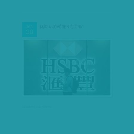
MÁR A JÖVŐBEN ÉLÜNK
JAN
30
társadalmi célú hirdetés