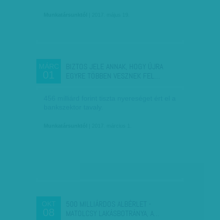
Munkatársunktól
| 2017. május 19.
BIZTOS JELE ANNAK, HOGY ÚJRA
MÁRC
01
EGYRE TÖBBEN VESZNEK FEL…
456 milliárd forint tiszta nyereséget ért el a
bankszektor tavaly.
Munkatársunktól
| 2017. március 1.
500 MILLIÁRDOS ALBÉRLET -
OKT
08
MATOLCSY LAKÁSBOTRÁNYA, A…