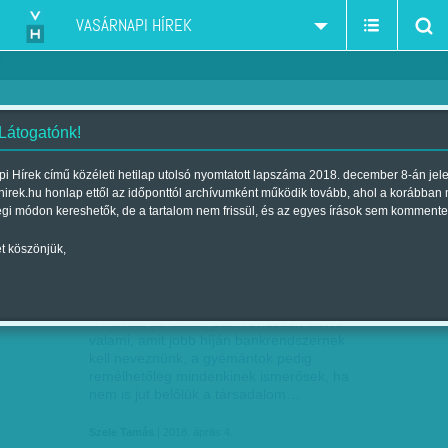
VASÁRNAPI HÍREK
 Látogatónk!
bankrendszer-pénzügyi rendszer
szűkítés:
i Hírek című közéleti hetilap utolsó nyomtatott lapszáma 2018. december 8-án jel
hirek.hu honlap ettől az időponttól archívumként működik tovább, ahol a korábban
égi módon kereshetők, de a tartalom nem frissül, és az egyes írások sem kommente
t köszönjük,
A HAWALA ÉS A GYÉMÁNTOK
ÁPR
04
A hawala az iszlám bankrendszer, illetve
valami, amit jobb híján bankrendszernek
kell neveznünk, a gyémántok pedig
remélhetőleg mindenkinek ismerősek, ha
nem is jut belőlük a társadalom…
Szele Tamás
| 2018. április 4.