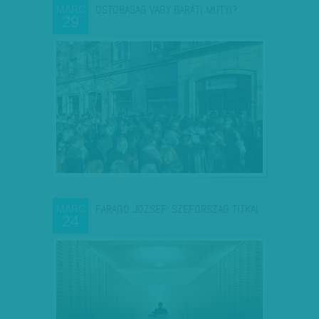
OSTOBASÁG VAGY BARÁTI MUTYI?
MÁRC
29
FARAGÓ JÓZSEF: SZÉFORSZÁG TITKAI
MÁRC
24