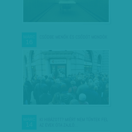
CSŐDBE MENŐK ÉS CSŐDÖT MONDÓK
MÁRC
16
KI HIBÁZOTT? MIÉRT NEM TŰNTEK FEL
MÁRC
14
AZ ÉVEK ÓTA ZAJLÓ…