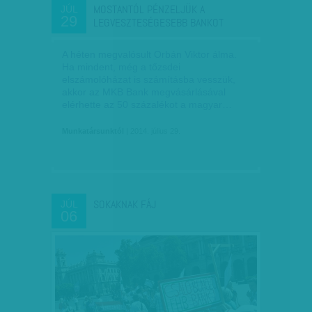
MOSTANTÓL PÉNZELJÜK A
JÚL
29
LEGVESZTESÉGESEBB BANKOT
A héten megvalósult Orbán Viktor álma.
Ha mindent, még a tőzsdei
elszámolóházat is számításba vesszük,
akkor az MKB Bank megvásárlásával
elérhette az 50 százalékot a magyar…
Munkatársunktól
| 2014. július 29.
SOKAKNAK FÁJ
JÚL
06