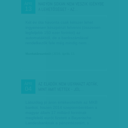
NAGYON SOKAN NEM VESZIK IGÉNYBE
ÁPR
13
A LEHETŐSÉGET - AZ…
Két év óta havonta csak kétszer lehet
ingyenesen készpénzt felvenni (összesen
legfeljebb 150 ezer forintot) az
automatákból, de a bankszámlával
rendelkezők fele még mindig nem…
Munkatársunktól
| 2016. április 13.
AZ ELADÓK NEM UGYANAZT ADTÁK,
ÁPR
04
MINT AMIT VETTEK - JÓL…
Látszólag jó áron értékesítették az MKB
bankot, hiszen 2014 szeptemberében a
magyar állam 17 milliárd forintnak
megfelelő eurót fizetett a Bayerische
Landesbanknak a pénzintézetért, s…