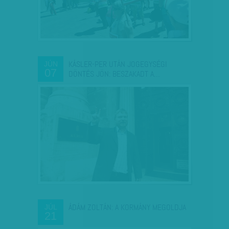
KÁSLER-PER UTÁN JOGEGYSÉGI
JÚN
07
DÖNTÉS JÖN: BESZAKADT A…
ÁDÁM ZOLTÁN: A KORMÁNY MEGOLDJA
JÚL
21