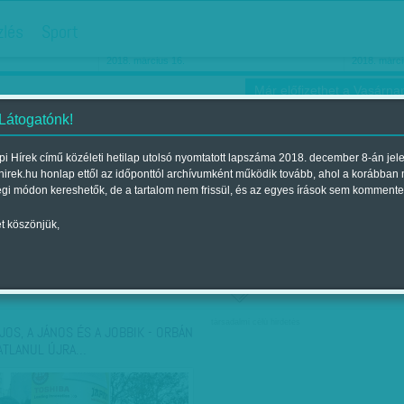
hirdetés
zlés
Sport
Ha még egyszer nyolcvanéves…
Barbie-h
2018. március 16.
2018. márci
Már előfizethet a Vasárnap
 Látogatónk!
i Hírek című közéleti hetilap utolsó nyomtatott lapszáma 2018. december 8-án jel
hirek.hu honlap ettől az időponttól archívumként működik tovább, ahol a korábban
ókusz
Szerintem
Ízlés
Sport
égi módon kereshetők, de a tartalom nem frissül, és az egyes írások sem kommente
t köszönjük,
ző szerint
Címke szerint
társadalmi célú hirdetés
AJOS, A JÁNOS ÉS A JOBBIK - ORBÁN
ATLANUL ÚJRA…