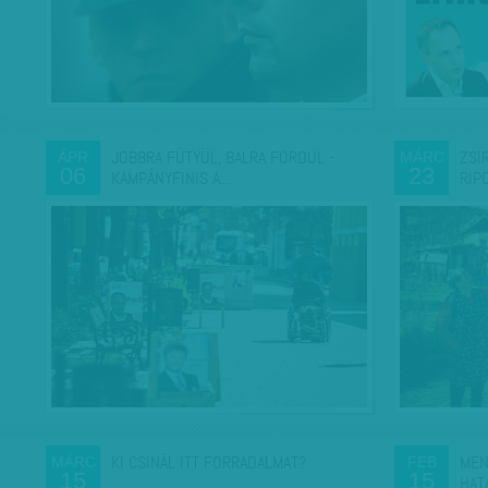
JOBBRA FÜTYÜL, BALRA FORDUL -
ZSI
ÁPR
MÁRC
06
23
KAMPÁNYFINIS A…
RIP
KI CSINÁL ITT FORRADALMAT?
MEN
MÁRC
FEB
15
15
HAT