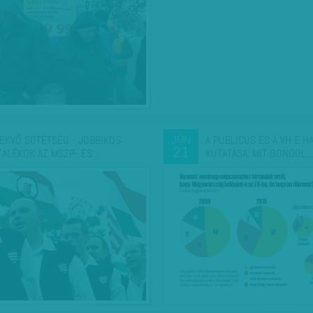
EKVŐ SÖTÉTSÉG - JOBBIKOS
A PUBLICUS ÉS A VH E H
JÚN
21
TALÉKOK AZ MSZP- ÉS…
KUTATÁSA: MIT GONDOL