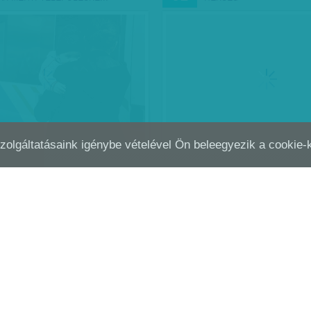
Szolgáltatásaink igénybe vételével Ön beleegyezik a cookie
: NINCS MÁR MIT FOLYTATNI
AKINEK TÚL SOK JUNCKE
JÚL
30
AKINEK KEVÉS