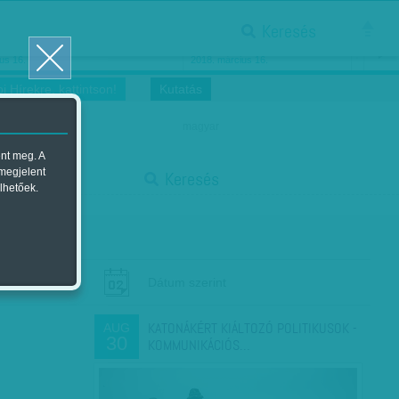
Keresés
ősnők nőnapra
Megtáncoltatott Oscar-szobor
us 16.
2018. március 16.
i Hírekre, kattintson!
Kutatás
magyar
ent meg. A
start
 megjelent
Keresés
lhetőek.
stop
Dátum szerint
KATONÁKÉRT KIÁLTOZÓ POLITIKUSOK -
AUG
30
KOMMUNIKÁCIÓS…