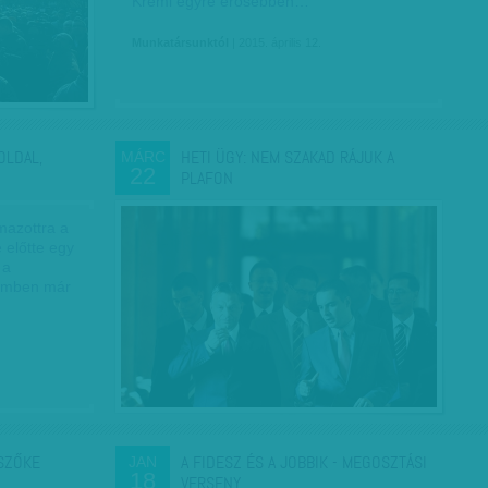
Kreml egyre erősebben…
Munkatársunktól
| 2015. április 12.
OLDAL,
HETI ÜGY: NEM SZAKAD RÁJUK A
MÁRC
22
PLAFON
azottra a
 előtte egy
 a
rémben már
 SZŐKE
A FIDESZ ÉS A JOBBIK - MEGOSZTÁSI
JAN
18
VERSENY