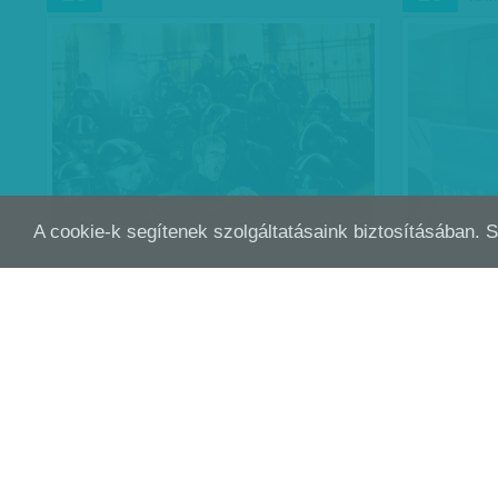
A cookie-k segítenek szolgáltatásaink biztosításában. 
ÓZD, ÉRPATAK, NÓGRÁDI KÖZGYŰLÉS,
ÓZD
OKT
OKT
26
19
RÁKOSPALOTA -…
A Jobbik elvesztheti frissen megszerzett
„nagyvárosát”.
- Balos győzelem, „menekítik” a megyei
közgyűlést.
- A DK kifújhatja magát.
K. V.
| 2014. október 26.