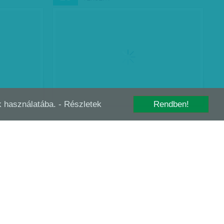
-k használatába.
- Részletek
Rendben!
RBŐL, ÉS
BOMBAHÍREK A JOBBIKNÁL
JÚN
22