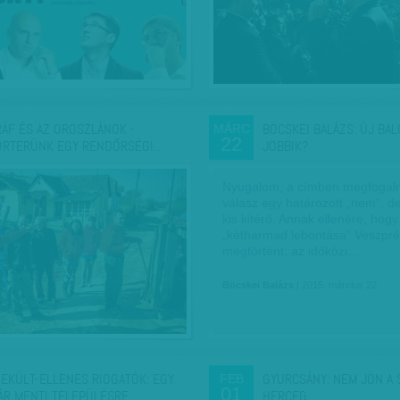
RÁF ÉS AZ OROSZLÁNOK -
BÖCSKEI BALÁZS: ÚJ BAL
MÁRC
22
ORTERÜNK EGY RENDŐRSÉGI…
JOBBIK?
Nyugalom, a címben megfogalm
válasz egy határozott „nem”, de
kis kitérő. Annak ellenére, hogy
„kétharmad lebontása” Veszp
megtörtént, az időközi…
Böcskei Balázs
| 2015. március 22.
EKÜLT-ELLENES RIOGATÓK: EGY
GYURCSÁNY: NEM JÖN A
FEB
01
ÁR MENTI TELEPÜLÉSRE…
HERCEG