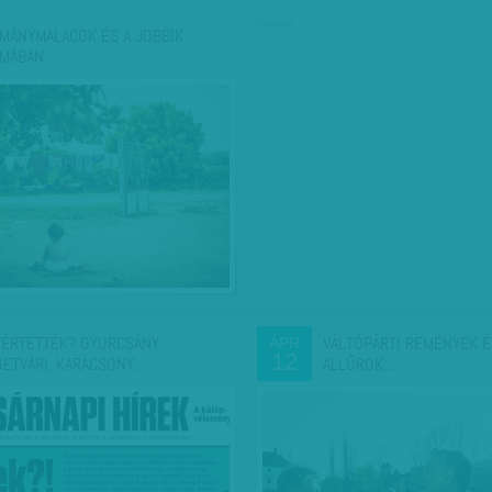
hirdetés
MÁNYMALACOK ÉS A JOBBIK
MÁBAN
ÉRTETTÉK? GYURCSÁNY,
VÁLTÓPÁRTI REMÉNYEK É
ÁPR
12
GETVÁRI, KARÁCSONY…
ALLŰRÖK:…