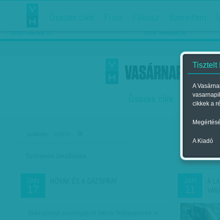
Összes cikk
Friss
Fókusz
Szerintem
Í
Chipekkel a rák ellen
Párkapcsolati matiné
2018. március 12.
2018. március 16.
Tisztelt
A Vasárnap
vasarnapi
Összes cikk
Friss
F
cikkek a r
Megértésé
Jobbik
szűkítés:
A Kiadó
Szűrések beállítása
Szer
NOVÁK ÉS A GÁZSPRAY
A L
JAN
JAN
17
11
VÁR
Gázsprayt osztogatott bécsi hölgyeknek a