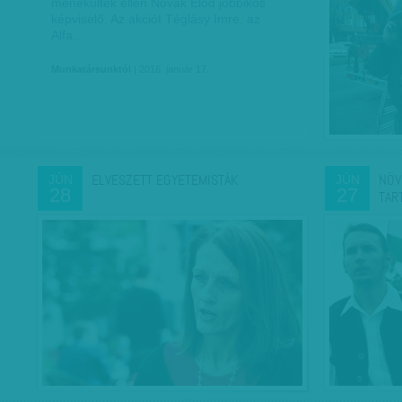
menekültek ellen Novák Előd jobbikos
képviselő. Az akciót Téglásy Imre, az
Alfa…
Munkatársunktól
| 2016. január 17.
ELVESZETT EGYETEMISTÁK
NÖV
JÚN
JÚN
28
27
TAR