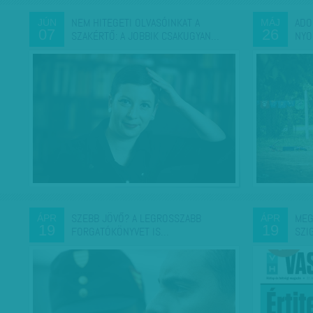
NEM HITEGETI OLVASÓINKAT A
ADO
JÚN
MÁJ
07
26
SZAKÉRTŐ: A JOBBIK CSAKUGYAN…
NYO
SZEBB JÖVŐ? A LEGROSSZABB
MEG
ÁPR
ÁPR
19
19
FORGATÓKÖNYVET IS…
SZI