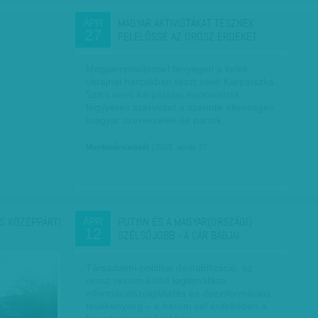
MAGYAR AKTIVISTÁKAT TESZNEK
ÁPR
27
FELELŐSSÉ AZ OROSZ ÉRDEKET…
Megsemmisítéssel fenyegeti a kelet-
ukrajnai harcokban részt vevő Karpatszka
Szics nevű kárpátaljai nacionalista
fegyveres szervezet a szerinte ellenséges
magyar szervezetek és pártok…
Munkatársunktól
| 2015. április 27.
S KÖZÉPPÁRTI
PUTYIN ÉS A MAGYAR(ORSZÁGI)
ÁPR
12
SZÉLSŐJOBB - A CÁR BÁBJAI
Társadalmi-politikai destabilizáció, az
orosz rezsim külső legitimálása,
információszolgáltatás és dezinformációs
tevékenység – e három cél érdekében a