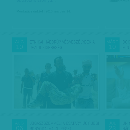
és azóta is szörnyű…
Munkatársun
Munkatársainktól
| 2016. március 14.
ETNIKAI HÁBORÚ? VÉGVESZÉLYBEN A
DOK
AUG
MÁRC
10
10
JEZIDI KISEBBSÉG
MIN
JOGÁSZSZEMMEL: A CSATÁRY-ÜGY JOGI
UN 
AUG
JÚL
06
23
BONYODALMAI (I. RÉSZ)
NÁC