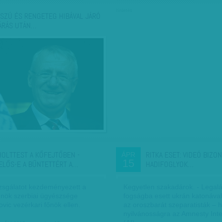
hirdetés
SZÚ ÉS RENGETEG HIBÁVAL JÁRÓ
ÁRÁS UTÁN…
HOLTTEST A KŐFEJTŐBEN -
RITKA ESET: VIDEÓ BIZON
ÁPR
15
ELŐS-E A BŰNTETTÉRT A…
HADIFOGLYOK…
izsgálatot kezdeményezett a
Kegyetlen szakadárok. - Legal
nök szerbiai ügyészsége
fogságba esett ukrán katonáva
ovic vezérkari főnök ellen.
az oroszbarát szeparatisták – 
nyilvánosságra az Amnesty Inte