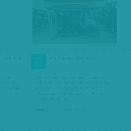
T A TÖRÖKÖK
KONTÉNERREL KÍNOZNAK
MÁJ
31
észárlása
Kimeríti a kínzás a fogalmát, ahogyan a
vazta meg
dél-szudáni kormány embereket tart fogva
ot a német
– hozta nyilvánosságra az Amnesty
a
International (AI) nemzetközi jogvédő
szervezet pénteken.
Munkatársunktól
| 2016. május 31.