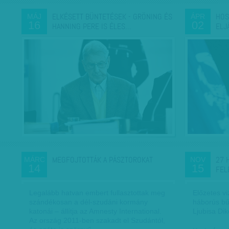
ELKÉSETT BÜNTETÉSEK - GRÖNING ÉS
HOS
MÁJ
ÁPR
16
02
HANNING PERE IS ÉLES…
ELJ
MEGFOJTOTTÁK A PÁSZTOROKAT
27 
MÁRC
NOV
14
15
FEL
Legalább hatvan embert fullasztottak meg
Előzetes v
szándékosan a dél-szudáni kormány
háborús bű
katonái – állítja az Amnesty International.
Ljubisa Dik
Az ország 2011-ben szakadt el Szudántól,