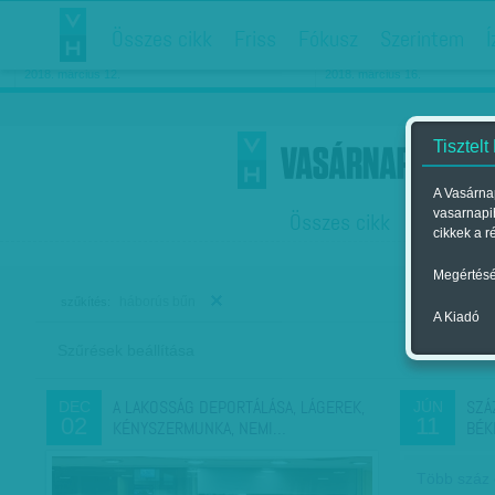
Összes cikk
Friss
Fókusz
Szerintem
Í
Chipekkel a rák ellen
Párkapcsolati matiné
2018. március 12.
2018. március 16.
Tisztelt
A Vasárnap
vasarnapi
Összes cikk
Friss
F
cikkek a r
Megértésé
háborús bűn
szűkítés:
A Kiadó
Szűrések beállítása
Szer
A LAKOSSÁG DEPORTÁLÁSA, LÁGEREK,
SZÁ
DEC
JÚN
02
11
KÉNYSZERMUNKA, NEMI…
BÉK
Több száz c