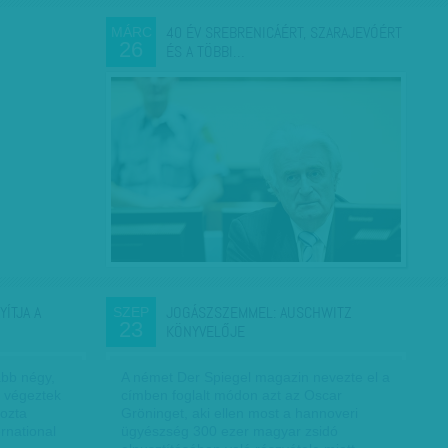
40 ÉV SREBRENICÁÉRT, SZARAJEVÓÉRT
MÁRC
26
ÉS A TÖBBI…
YÍTJA A
JOGÁSZSZEMMEL: AUSCHWITZ
SZEP
23
KÖNYVELŐJE
ább négy,
A német Der Spiegel magazin nevezte el a
l végeztek
címben foglalt módon azt az Oscar
hozta
Gröninget, aki ellen most a hannoveri
rnational
ügyészség 300 ezer magyar zsidó