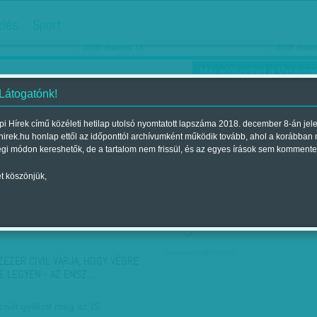
hirdetés
zlés
Sport
Ha még egyszer nyolcvanéves…
Barbie-h
2018. március 16.
2018. márci
Már előfizethet a Vasárnap
 Látogatónk!
i Hírek című közéleti hetilap utolsó nyomtatott lapszáma 2018. december 8-án jel
hirek.hu honlap ettől az időponttól archívumként működik tovább, ahol a korábban
ókusz
Szerintem
Ízlés
Sport
égi módon kereshetők, de a tartalom nem frissül, és az egyes írások sem kommente
t köszönjük,
ző szerint
Címke szerint
társadalmi célú hirdetés
ZEZER CIVIL VÁRJA, HOGY VÉGRE
E LEGYEN - AZ ENSZ…
ivilt gyilkolt meg az IS.