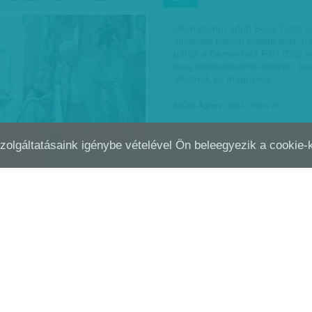
Ultimátumot adott Boris Tadić v
elnöknek három kisebb párt: ha
pártja a Demokrata Párt (DS) 
meg miniszterelnök-jelöltjét, koa
alkotnak és maguknak…
Szűcs Ágnes
| 2012. május 26.
Szolgáltatásaink igénybe vételével Ön beleegyezik a cookie
GRÁDI BEÁLDOZÁS
KÉSŐI BŰNHŐDÉS
ÁPR
17
n ismét látványosan igazolódott
Az időpont 1944 kora nyara, a 
zolgáltatás fő célja, amely nem
budapesti német követség, ahol
s, hanem a potenciális bűnösök
beszélget. „Adolf, igazában me
e. Ha csak másfél évtizeddel is
legyilkolt zsidók száma?” Aki ké
Wilhelm Höttl tanácsos,…
2011. május 29.
2011. április 17.