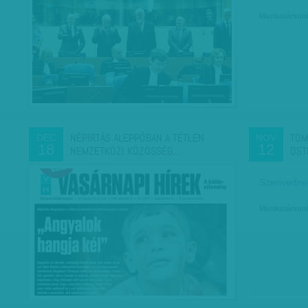
Munkatársun
NÉPIRTÁS ALEPPÓBAN A TÉTLEN
TOM
DEC
NOV
18
12
NEMZETKÖZI KÖZÖSSÉG…
OST
Szenvednek
Munkatársun