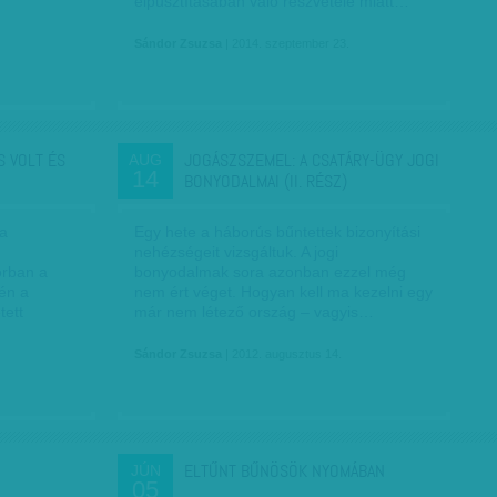
elpusztításában való részvétele miatt…
Sándor Zsuzsa
| 2014. szeptember 23.
 VOLT ÉS
JOGÁSZSZEMEL: A CSATÁRY-ÜGY JOGI
AUG
14
BONYODALMAI (II. RÉSZ)
 a
Egy hete a háborús bűntettek bizonyítási
nehézségeit vizsgáltuk. A jogi
rban a
bonyodalmak sora azonban ezzel még
tén a
nem ért véget. Hogyan kell ma kezelni egy
tett
már nem létező ország – vagyis…
Sándor Zsuzsa
| 2012. augusztus 14.
ELTŰNT BŰNÖSÖK NYOMÁBAN
JÚN
05