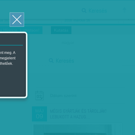
Keresés
ősnők nőnapra
Megtáncoltatott Oscar-szobor
us 16.
2018. március 16.
i Hírekre, kattintson!
Kutatás
magyar
ent meg. A
start
 megjelent
Keresés
lhetőek.
stop
Dátum szerint
MÉGIS GYÁRTJÁK ÉS TÁROLJÁK!
MÁJ
09
LEBUKOTT A HAZUG…