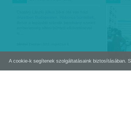
Csatáry László július 18-a óta van házi
őrizetben Budapesten. Háborús bűntettek,
illetve a legújabb szlovák beadvány szerint
emberiesség elleni bűntett elkövetésével
is…
Sándor Zsuzsa
| 2012. augusztus 6.
A cookie-k segítenek szolgáltatásaink biztosításában. 
HAJSZA A MLADICSOT REJTEGETŐK
BEL
MÁJ
MÁJ
29
29
ELLEN
Eljárást indítanak mindenki ellen, aki
Csütörtökö
segítette Ratko Mladicsot – jelentette ki
az igazságs
Boris Tadics szerb elnök a BBC-nek adott
a megtorlá
interjújában. Az államfő megígérte, hogy
elrettentés
néhány napon belül…
a…
Szűcs Ágnes
| 2011. május 29.
Avar János
| 