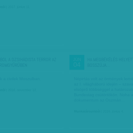
któl
| 2017. június 11.
BOL A DZSIHÁDISTA TERROR AZ
HA MEGBÉKÉLÉS HELYET
JÚN
04
ROMGYŰRŰBEN
BOSSZÚJA…
 a civilek Moszulban.
Népirtás volt az örmények lem
az I. világháború idején – sza
elsöprő többséggel a határozat
któl
| 2016. november 12.
Bundestag csütörtökön. Noha 
dokumentum az Oszmán…
Munkatársunktól
| 2016. június 4.