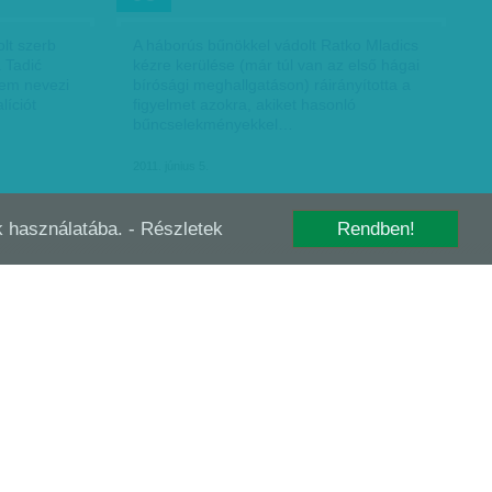
olt szerb
A háborús bűnökkel vádolt Ratko Mladics
 Tadić
kézre kerülése (már túl van az első hágai
nem nevezi
bírósági meghallgatáson) ráirányította a
líciót
figyelmet azokra, akiket hasonló
bűncselekményekkel…
2011. június 5.
-k használatába.
- Részletek
Rendben!
NEMI ERŐSZAK, HADI TAKTIKA
FEB
27
helyszín a
A kongói bíróság első alkalommal ítélt el
 két úr
katonákat tömeges nemi erőszak miatt.
nnyi a
Kibibi Mutware ezredes és katonái újév
rdezi
napján a kelet-kongói Fizu településen
több mint hatvan nőt…
Szűcs Ágnes
| 2011. február 27.