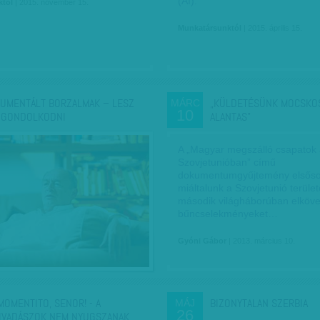
(AI).
któl
| 2015. november 15.
Munkatársunktól
| 2015. április 15.
UMENTÁLT BORZALMAK – LESZ
„KÜLDETÉSÜNK MOCSKOS
MÁRC
10
 GONDOLKODNI
ALANTAS”
A „Magyar megszálló csapatok
Szovjetunióban” című
dokumentumgyűjtemény elsőso
miáltalunk a Szovjetunió terüle
második világháborúban elköve
bűncselekményeket…
Gyóni Gábor
| 2013. március 10.
MOMENTITO, SENOR! - A
BIZONYTALAN SZERBIA
MÁJ
26
IVADÁSZOK NEM NYUGSZANAK