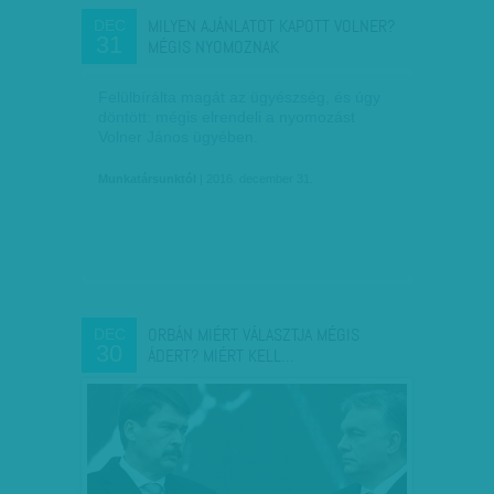
MILYEN AJÁNLATOT KAPOTT VOLNER?
DEC
31
MÉGIS NYOMOZNAK
Felülbírálta magát az ügyészség, és úgy
döntött: mégis elrendeli a nyomozást
Volner János ügyében.
Munkatársunktól
| 2016. december 31.
ORBÁN MIÉRT VÁLASZTJA MÉGIS
DEC
30
ÁDERT? MIÉRT KELL…