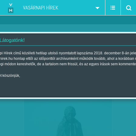
VASÁRNAPI HÍREK
 Látogatónk!
Fidesz
szűkítés:
i Hírek című közéleti hetilap utolsó nyomtatott lapszáma 2018. december 8-án jel
hirek.hu honlap ettől az időponttól archívumként működik tovább, ahol a korábban
égi módon kereshetők, de a tartalom nem frissül, és az egyes írások sem kommente
t köszönjük,
VISZIK LUKÁCSOT
JAN
31