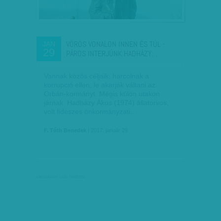
VÖRÖS VONALON INNEN ÉS TÚL -
JAN
29
PÁROS INTERJÚNK HADHÁZY…
Vannak közös céljaik, harcolnak a
korrupció ellen, le akarják váltani az
Orbán-kormányt. Mégis külön utakon
járnak. Hadházy Ákos (1974) állatorvos,
volt fideszes önkormányzati…
F. Tóth Benedek
| 2017. január 29.
társadalmi célú hirdetés