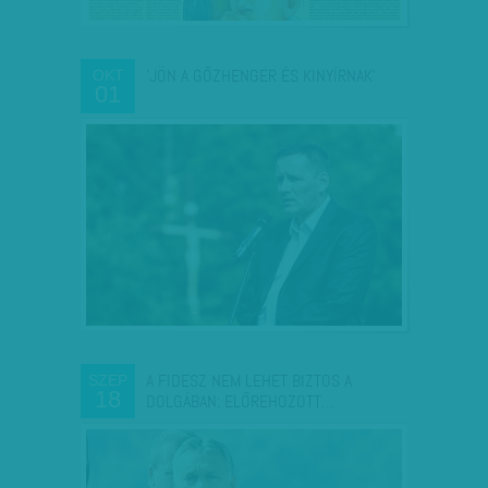
'JÖN A GŐZHENGER ÉS KINYÍRNAK'
OKT
01
A FIDESZ NEM LEHET BIZTOS A
SZEP
18
DOLGÁBAN: ELŐREHOZOTT…