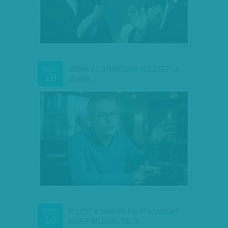
ORBÁN ÉS GYURCSÁNY VESZÍTETT, A
DEC
18
JOBBIK…
KI LESZ A SÁNDOR-PALOTA LAKÓJA?
DEC
10
KÖVÉR BALOGRA TOLTA