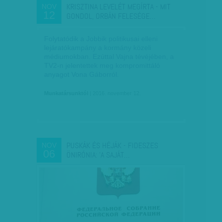
KRISZTINA LEVELÉT MEGÍRTA - MIT
NOV
12
GONDOL, ORBÁN FELESÉGE…
Folytatódik a Jobbik politikusai elleni
lejáratókampány a kormány közeli
médiumokban. Ezúttal Vajna tévéjében, a
TV2-n jelentettek meg kompromittáló
anyagot Vona Gáborról.
Munkatársunktól
| 2016. november 12.
PUSKÁK ÉS HÉJÁK - FIDESZES
NOV
06
ÖNIRÓNIA: 'A SAJÁT…