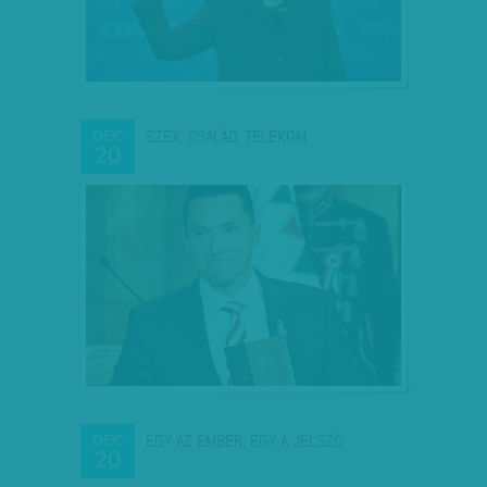
SZEX, CSALÁD, TELEKOM
DEC
20
EGY AZ EMBER, EGY A JELSZÓ
DEC
20