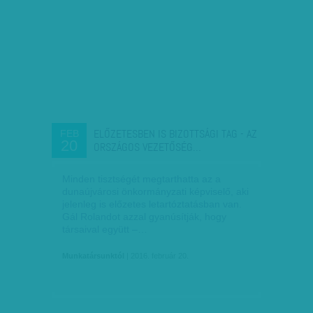
ELŐZETESBEN IS BIZOTTSÁGI TAG - AZ
FEB
20
ORSZÁGOS VEZETŐSÉG…
Minden tisztségét megtarthatta az a
dunaújvárosi önkormányzati képviselő, aki
jelenleg is előzetes letartóztatásban van.
Gál Rolandot azzal gyanúsítják, hogy
társaival együtt –…
Munkatársunktól
| 2016. február 20.