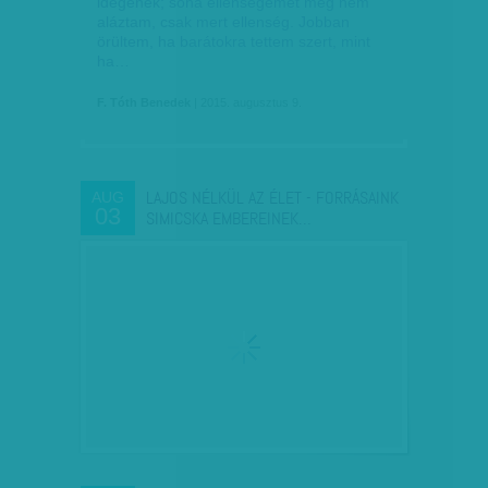
idegenek; soha ellenségemet meg nem
aláztam, csak mert ellenség. Jobban
örültem, ha barátokra tettem szert, mint
ha…
F. Tóth Benedek
| 2015. augusztus 9.
LAJOS NÉLKÜL AZ ÉLET - FORRÁSAINK
AUG
03
SIMICSKA EMBEREINEK…