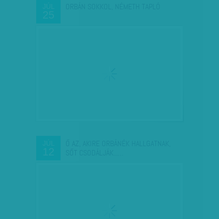
ORBÁN SOKKOL, NÉMETH TAPLÓ
JÚL
25
Ő AZ, AKIRE ORBÁNÉK HALLGATNAK,
JÚL
12
SŐT CSODÁLJÁK...…