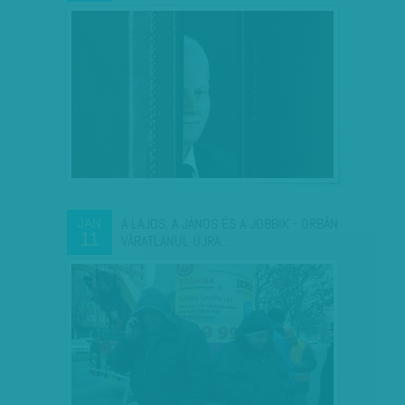
A LAJOS, A JÁNOS ÉS A JOBBIK - ORBÁN
JAN
11
VÁRATLANUL ÚJRA…