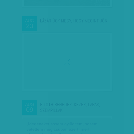
LÁZÁR ÚGY MEGY, HOGY MEGINT JÖN
AUG
23
F. TÓTH BENEDEK: KEZEK, LÁBAK,
AUG
09
SZEMPILLÁK
„Idegeneket sosem gyűlöltem, sosem
vetettem meg csupán azért, mert