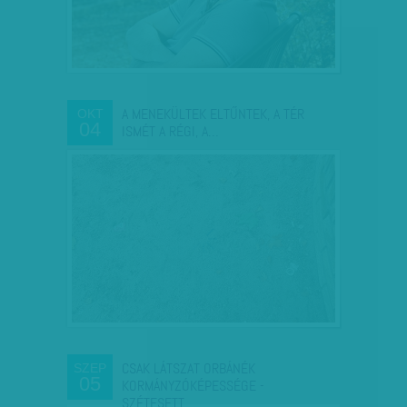
A MENEKÜLTEK ELTŰNTEK, A TÉR
OKT
04
ISMÉT A RÉGI, A…
CSAK LÁTSZAT ORBÁNÉK
SZEP
05
KORMÁNYZÓKÉPESSÉGE -
SZÉTESETT…