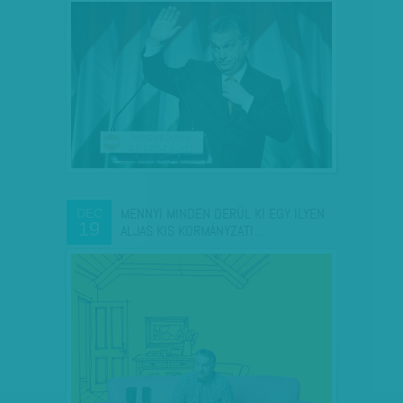
MENNYI MINDEN DERÜL KI EGY ILYEN
DEC
19
ALJAS KIS KORMÁNYZATI…