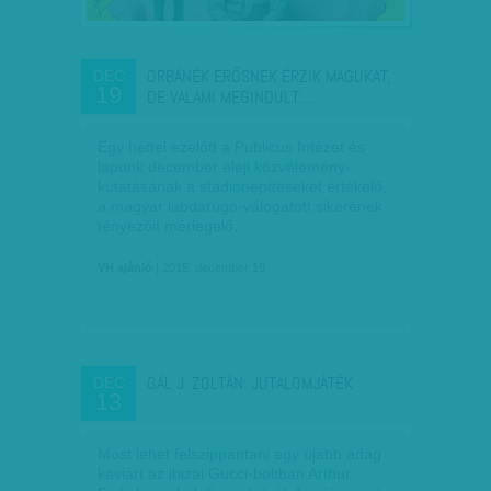
ORBÁNÉK ERŐSNEK ÉRZIK MAGUKAT,
DEC
19
DE VALAMI MEGINDULT:…
Egy héttel ezelőtt a Publicus Intézet és
lapunk december eleji közvélemény-
kutatásának a stadionépítéseket értékelő,
a magyar labdarúgó-válogatott sikerének
tényezőit mérlegelő…
VH ajánló
| 2015. december 19.
GÁL J. ZOLTÁN: JUTALOMJÁTÉK
DEC
13
Most lehet felszippantani egy újabb adag
kaviárt az ibizai Gucci-boltban Arthur