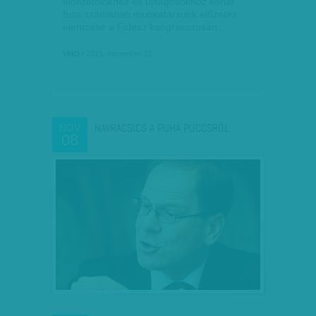
előfizetőinkhez és újságosokhoz került
friss számában munkatársunk előzetes
elemzése a Fidesz kongresszusán…
VHO
| 2015. november 15.
NAVRACSICS A PUHA PUCCSRÓL
NOV
08