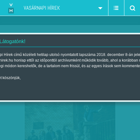
VASÁRNAPI HÍREK
 Látogatónk!
Fidesz
szűkítés:
i Hírek című közéleti hetilap utolsó nyomtatott lapszáma 2018. december 8-án jel
hirek.hu honlap ettől az időponttól archívumként működik tovább, ahol a korábban
égi módon kereshetők, de a tartalom nem frissül, és az egyes írások sem kommente
t köszönjük,
ÓNODY-MOLNÁR DÓRA: ELVESZETT
ÁPR
03
GENERÁCIÓ