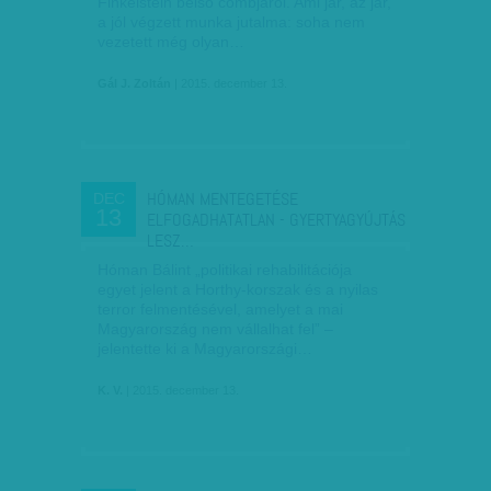
Finkelstein belső combjáról. Ami jár, az jár,
a jól végzett munka jutalma: soha nem
vezetett még olyan…
Gál J. Zoltán
| 2015. december 13.
HÓMAN MENTEGETÉSE
DEC
13
ELFOGADHATATLAN - GYERTYAGYÚJTÁS
LESZ…
Hóman Bálint „politikai rehabilitációja
egyet jelent a Horthy-korszak és a nyilas
terror felmentésével, amelyet a mai
Magyarország nem vállalhat fel” –
jelentette ki a Magyarországi…
K. V.
| 2015. december 13.