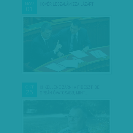
KÖVÉR LESZALÁMIZZA LÁZÁRT
NOV
01
KI KELLENE ZÁRNI A FIDESZT, DE
OKT
25
ORBÁN ÓVATOSABB, MINT…