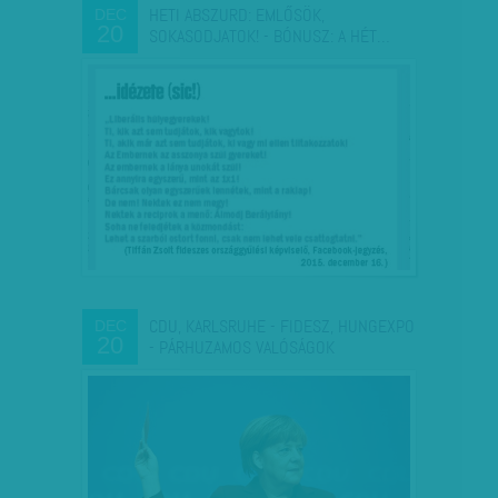
HETI ABSZURD: EMLŐSÖK,
DEC
20
SOKASODJATOK! - BÓNUSZ: A HÉT…
CDU, KARLSRUHE - FIDESZ, HUNGEXPO
DEC
20
- PÁRHUZAMOS VALÓSÁGOK