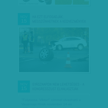
HA EZT ELFOGADJÁK,
NOV
15
MEGSZŰNHETNEK A KEDVEZMÉNYEK
GYÁSZNAPON NEM LEHETSÉGES - A
NOV
15
KONGRESSZUST ELHALASZTJÁK
"Folytassa, Viktor!" címmel olvasható a
Vasárnapi Hírek november 14-én