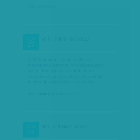
2011. november 27.
AZ ELLENFÉL KIIKTATÁSA
NOV
27
A 2012. január 1-jétől hatályos új
alaptörvény átmeneti rendelkezéseiről
szóló törvényjavaslat körül támadt
indulatok olyan benyomást kelthetnek,
mintha új szakaszában lépne vele…
Ripp Zoltán
| 2011. november 27.
VÉGE A SUMÁKOLÁSNAK
NOV
27