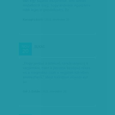
van egy sajátos észjárásuk, ami abban
mutatkozik meg, hogy képesek egyszerre
több fejjel is gondolkodni. Ez…
Karcagi László
| 2011. november 20.
BUKÁS
NOV
20
„Hogy javítsd a játékod, tanulmányozd a
végjátékot, mert a játszma középső része
és a megnyitás csak a végjáték tükrében
elemezhető.” Most hallottam először ezt
az…
Gál J. Zoltán
| 2011. november 20.