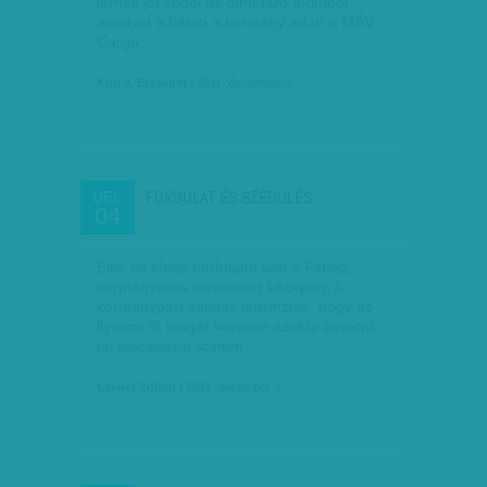
járnak jól abból az ötmilliárd forintból,
amelyet a héten a kormány adott a MÁV
Cargo…
Kun J. Erzsébet
| 2011. december 4.
FORDULAT ÉS SZÉDÜLÉS
DEC
04
Éles és kínos fordulatot vett a Fidesz
kormányzása november közepén. A
kormánypárt sajátos jellemzője, hogy az
ilyesmi őt magát kevéssé szokta zavarni,
törzsszavazói szintén…
Lakner Zoltán
| 2011. december 4.