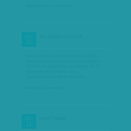
Avar János
| 2011. december 11.
AKIK IDŐBEN VÁLTOTTAK…
DEC
11
Bulgáriában a szurkolók a héten Bojko
Boriszov miniszterelnököt választották a
2011-es év legjobb labdarúgójává. Az 52
esztendős kormányfő, aki a
harmadosztályú Vitosa Bisztrica…
bezso
| 2011. december 11.
NINCS TOVÁBB
DEC
11