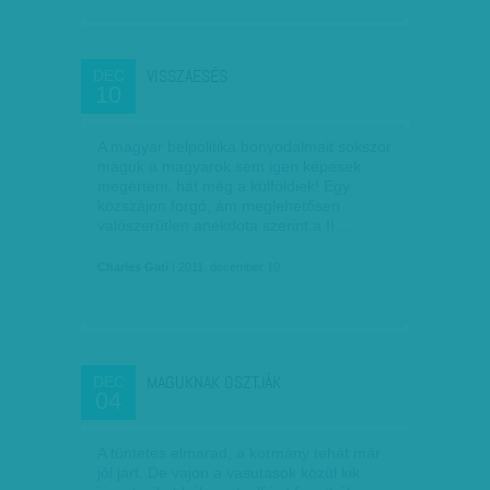
VISSZAESÉS
DEC
10
A magyar belpolitika bonyodalmait sokszor
maguk a magyarok sem igen képesek
megérteni, hát még a külföldiek! Egy
közszájon forgó, ám meglehetősen
valószerűtlen anekdota szerint a II.…
Charles Gati
| 2011. december 10.
MAGUKNAK OSZTJÁK
DEC
04
A tüntetés elmarad, a kormány tehát már
jól járt. De vajon a vasutasok közül kik