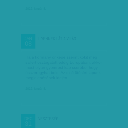
2012. január 8.
ILYENNEK LÁT A VILÁG
JAN
08
Ha a kormány önképe szerint kokit meg
sallert osztogatott eddig Európában, akkor
most olyan gyomrost kap cserébe, hogy
összerogyhat bele. Az első ütésért lapunk
megjelenésének idején…
2012. január 8.
VESZTESÉG
DEC
31