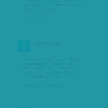
Magyarországon. Egyszerűek, de még
egyívásúnak tűnő értelmiségiek is jócskán
eltérő válaszokat adtak rájuk.…
2011. december 18.
HASZNOT HAJTANAK
DEC
11
A héten ünnepélyesen búcsút inthettünk
az utolsó független demokratikus
intézménynek is. Azt már lehetett tudni,
hogy a kormány igazságszolgáltatási
reformját többször bíráló…
Nagy Szilvia
| 2011. december 11.