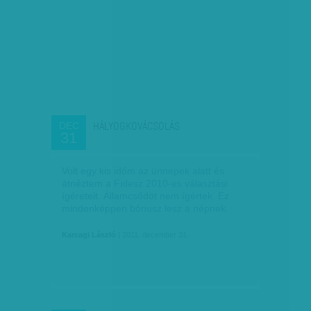
HÁLYOGKOVÁCSOLÁS
DEC
31
Volt egy kis időm az ünnepek alatt és
átnéztem a Fidesz 2010-es választási
ígéreteit. Állam­csődöt nem ígértek. Ez
mindenképpen bónusz lesz a népnek.
Karcagi László
| 2011. december 31.