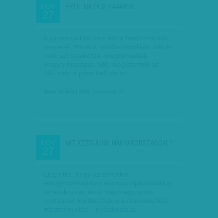
ÉRTELMEZÉSI ZAVAROK
NOV
27
A kormányoldal nem érti a hitelminősítők
üzenetét. Hazánk bóvliba sorolása után is
csak azt szajkózza: megtámadták
Magyarországot. Sőt, megüzenték az
IMF-nek: a pénz kell, de mi…
Nagy Szilvia
| 2011. november 27.
MIT KEZDJÜNK MAGYARORSZÁGGAL?
NOV
27
Elég ritka, hogy az amerikai
külügyminisztérium európai diplomatákkal
tanácskozzon arról, vajon egy uniós
országban korlátozzák-e a demokratikus
intézményeket – nyilatkozta a…