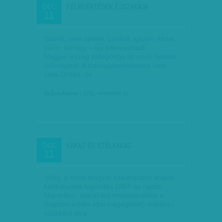
FÉLREÉRTÉSEK ÉJSZAKÁJA
DEC
11
Szeret, nem szeret, szívből, igazán, kicsit,
talán, sehogy – így jellemezhető
Magyarország álláspontja az uniós fiskális
reformjáról. A bizonytalankodásért nem
csak Orbán, de…
Szűcs Ágnes
| 2011. december 11.
KAKAS ÉS SZÉLKAKAS
DEC
11
Vicky, a híres magyar származású angliai
karikaturista legendás 1963-as rajzán
Macmillan, akkori brit miniszterelnök a
(hajdani elődei által megégetett) or­­leans-i
szűzként áll a…