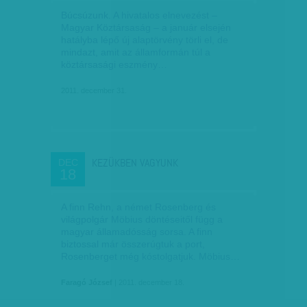
Búcsúzunk. A hivatalos elnevezést –
Magyar Köztársaság – a január elsején
hatályba lépő új alaptörvény törli el, de
mindazt, amit az államformán túl a
köztársasági eszmény…
2011. december 31.
KEZÜKBEN VAGYUNK
DEC
18
A finn Rehn, a német Rosenberg és
világpolgár Möbius döntéseitől függ a
magyar államadósság sorsa. A finn
biztossal már összerúgtuk a port,
Rosenberget még kóstolgatjuk. Möbius…
Faragó József
| 2011. december 18.