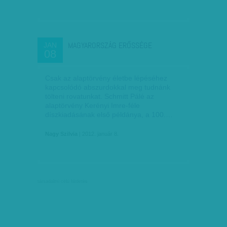
MAGYARORSZÁG ERŐSSÉGE
JAN
08
Csak az alaptörvény életbe lépéséhez
kapcsolódó abszurdokkal meg tudnánk
tölteni rovatunkat. Schmitt Pálé az
alaptörvény Kerényi Imre-féle
díszkiadásának első példánya, a 100.…
Nagy Szilvia
| 2012. január 8.
társadalmi célú hirdetés