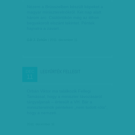
Nézem a Brüsszelben készült képeket a
magyar miniszterelnökről. Két nap alatt
három arc. Csütörtökön még az itthon
begyakorolt elszánt tekintet. Péntek
hajnalra a zavart…
Gál J. Zoltán
| 2011. december 11.
LEGYŰRTÉK FELLEGIT
DEC
11
Orbán Viktor ma találkozik Fellegi
Tamással, hogy a miniszter távozásáról
tárgyaljanak – értesült a VH. Bár a
miniszterelnök pénteken „nem tudott róla”,
hogy a nemzeti…
2011. december 11.