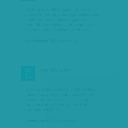
Most, az új év első napján, amikor a
jobboldali kormánytöbbség hatályba lépő
alaptörvénye mindössze egyetlen
mondatban említi a köztársaságot, de
száműzi annak szellemét, érdemes…
Bozóki András
| 2011. december 31.
ISTEN HÁTA MÖGÖTT
DEC
31
„Üres az istálló s a jászol / idén se lesz
nálunk karácsony / hiába vártok / nem
jönnek a három királyok…” – kezdi
Kányádi Sándor a versét. Kérditek
barátaim, túlélhető-e…
Lengyel László
| 2011. december 31.