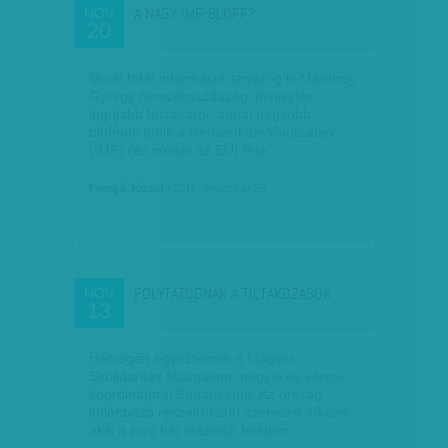
A NAGY IMF-BLÖFF?
NOV
20
Minél több információ szivárog ki Matolcsy
György nemzetgazdasági miniszter
legújabb húzásáról, annál nagyobb
blöffnek tűnik a Nemzetközi Valutaalap
(IMF) (és immár az EU) felé…
Faragó József
| 2011. november 20.
FOLYTATÓDNAK A TILTAKOZÁSOK
NOV
13
Hétvégén egyeztetnek a Magyar
Szolidaritás Mozgalom megyei és városi
koordinátorai Budapesten. Az ország
különböző részeiről 200 szervező érkezik,
akik a jövő hét második felében…