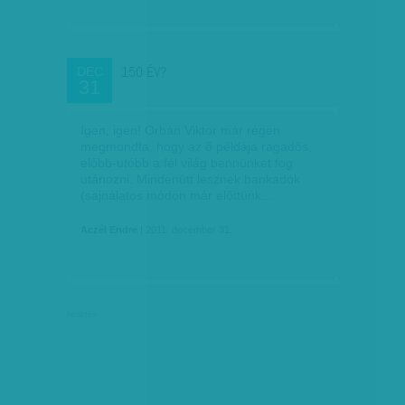
150 ÉV?
DEC
31
Igen, igen! Orbán Viktor már régen
megmondta, hogy az ő példája ragadós,
előbb-utóbb a fél világ bennünket fog
utánozni. Mindenütt lesznek bankadók
(sajnálatos módon már előttünk…
Aczél Endre
| 2011. december 31.
hirdetés