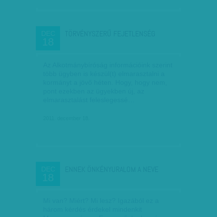
TÖRVÉNYSZERŰ FEJETLENSÉG
DEC
18
Az Alkotmánybíróság információink szerint
több ügyben is készül(t) elmarasztalni a
kormányt a jövő héten. Hogy, hogy nem,
pont ezekben az ügyekben új, az
elmarasztalást feleslegessé…
2011. december 18.
ENNEK ÖNKÉNYURALOM A NEVE
DEC
18
Mi van? Miért? Mi lesz? Igazából ez a
három kérdés érdekel mindenkit