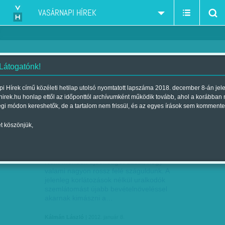
VASÁRNAPI HÍREK
 Látogatónk!
Orbán Viktor
szűkítés:
i Hírek című közéleti hetilap utolsó nyomtatott lapszáma 2018. december 8-án jel
hirek.hu honlap ettől az időponttól archívumként működik tovább, ahol a korábban
égi módon kereshetők, de a tartalom nem frissül, és az egyes írások sem kommente
t köszönjük,
HIÁNYZÓ ALTERNATÍVA
JAN
08
Nem mondok újdonságot azzal, hogy
valami nagyon rossz felé száguldunk. A
jelenleg korlátozások nélkül uralkodók
szemlátomást újabb bevételnöveléssel
akarnak kimászni a…
Kálmán László
| 2012. január 8.