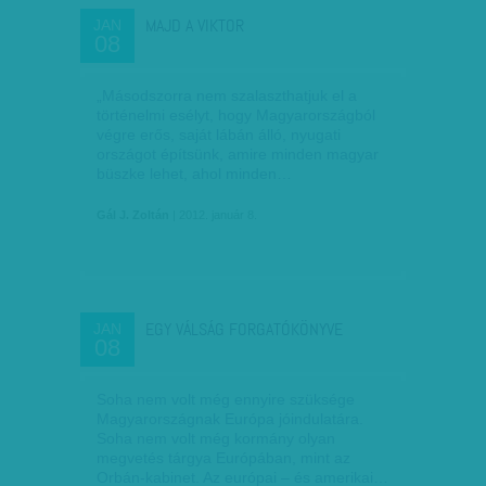
MAJD A VIKTOR
JAN
08
„Másodszorra nem szalaszthatjuk el a
történelmi esélyt, hogy Magyarországból
végre erős, saját lábán álló, nyugati
országot építsünk, amire minden magyar
büszke lehet, ahol minden…
Gál J. Zoltán
| 2012. január 8.
EGY VÁLSÁG FORGATÓKÖNYVE
JAN
08
Soha nem volt még ennyire szüksége
Magyarországnak Európa jóindulatára.
Soha nem volt még kormány olyan
megvetés tárgya Európában, mint az
Orbán-kabinet. Az európai – és amerikai…