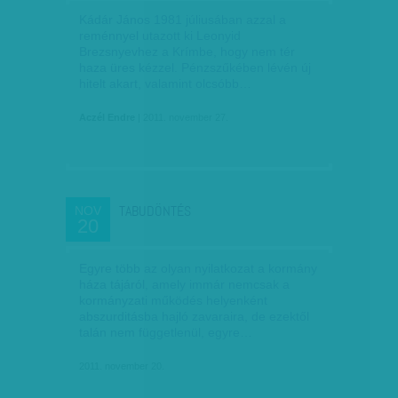
Kádár János 1981 júliusában azzal a
reménnyel utazott ki Leonyid
Brezsnyevhez a Krím­be, hogy nem tér
haza üres kézzel. Pénz­szű­­kében lévén új
hitelt akart, valamint olcsóbb…
Aczél Endre
| 2011. november 27.
TABUDÖNTÉS
NOV
20
Egyre több az olyan nyilatkozat a kormány
háza tájáról, amely immár nemcsak a
kormányzati működés helyenként
abszurditásba hajló zavaraira, de ezektől
talán nem függetlenül, egyre…
2011. november 20.