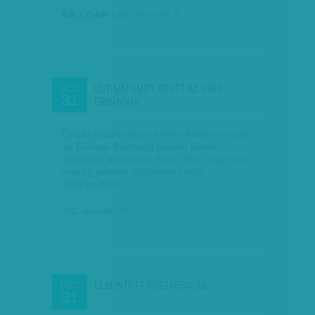
Gál J. Zoltán
| 2011. december 31.
ULTIMÁTUMOT ADOTT AZ UNIÓ
DEC
31
ORBÁNNAK
Önálló napirendi pont lehet Magyarország
az Európai Bizottság januári ülésén –
értesült a Vasárnapi Hírek. Arra, hogy egy
ország politikai viszonyait önálló
napirendként…
2011. december 31.
ELBONTOTT KÖZTÁRSASÁG
DEC
31