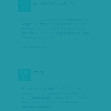
EGY AKNA HATÁSTALANÍTVA
DEC
31
Három hónapra átmenetileg felfüggeszti a
Magyar Rezidens Szövetség az orvosok
tömeges felmondását kilátásba helyező
akcióját, jelentette be tegnap délután Papp
Magor, a szervezet…
2011. december 31.
ÍTÉLET
DEC
31
Hűvös este volt, amikor a főváros fölé
magasodó patinás épület legelőkelőbb
szobájában megcsörrent a telefon. A hívó
fél azt kérte, a beszélgetés ténye és
tartalma maradjon…