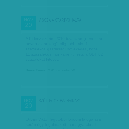
VISSZA A STARTVONALRA
NOV
20
A Fidesz szerint 2010 tavaszán „romokban
hevert az ország”: alig több mint 1
százalékos gazdasági növekedés, közel
11 százalékos munkanélküliség, a GDP 82
százalékát kitevő…
Boros Tamás
| 2011. november 20.
SZÓLJATOK BAJNAINAK!
NOV
20
Orbán Viktor legutóbbi londoni látogatása
során úgy fogalmazott: a magyaroknak