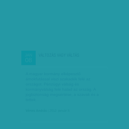
VÁLTOZÁS VAGY VÁLTÁS
JAN
08
A magyar kormány elképesztő
ámokfutással viszi szakadék felé az
országot. Pénzügyi válság és
kormányválság felé halad az ország. A
jogbiztonság megsértése, a szavak és a
tettek…
Vértes András
| 2012. január 8.