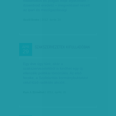
földbirtokos és polgári elitje leplezetlen –
dzsentroid eredetű – megvetéssel nézett
az ipari és mezőgazdasági…
Aczél Endre
| 2012. április 29.
SZAKSZERVEZETEK KIFULLADÓBAN
ÁPR
29
Egy éve úgy tűnt, akár a
szakszervezetekből is kinőhet egy új
ellenzéki politikai tömörülés. Az első
fecske, a Szolidaritás kormánybuktatást
célul tűző radikális akcióit…
Kun J. Erzsébet
| 2012. április 29.