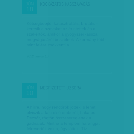
KOCKÁZATOS KASSZAVÁGÁS
JÚN
18
Kétségbeejtő, katasztrofális, brutális –
keresik a szavakat az érintettek és a
szakértők, amikor a gyógyszerkassza
megvágásáról beszélnek. A kormány több
mint felére csökkenti a…
2012. június 18.
MEGFIZETETT UZSORA
JÚN
10
A hírre, hogy rendőrök jöttek, s lehet,
elviszik a falu első emberét, Lakatos
Dezsőt, rögtön összesereglettek a
gadnaiak. Mintha a templom harangját
félreverték volna, úgy jöttek. Tíz…