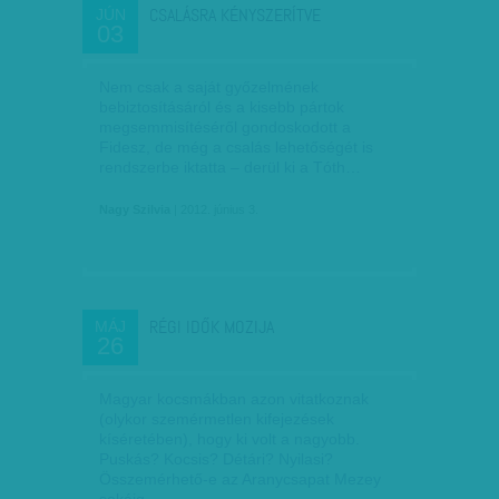
CSALÁSRA KÉNYSZERÍTVE
JÚN
03
Nem csak a saját győzelmének
bebiztosításáról és a kisebb pártok
megsemmisítéséről gondoskodott a
Fidesz, de még a csalás lehetőségét is
rendszerbe iktatta – derül ki a Tóth…
Nagy Szilvia
| 2012. június 3.
RÉGI IDŐK MOZIJA
MÁJ
26
Magyar kocsmákban azon vitatkoznak
(olykor szemérmetlen kifejezések
kíséretében), hogy ki volt a nagyobb.
Puskás? Kocsis? Détári? Nyilasi?
Összemérhető-e az Aranycsapat Mezey