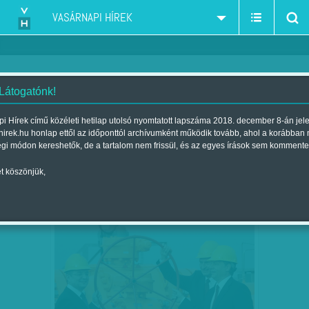
VASÁRNAPI HÍREK
 Látogatónk!
kormány
szűkítés:
i Hírek című közéleti hetilap utolsó nyomtatott lapszáma 2018. december 8-án jel
hirek.hu honlap ettől az időponttól archívumként működik tovább, ahol a korábban
égi módon kereshetők, de a tartalom nem frissül, és az egyes írások sem kommente
t köszönjük,
MIT AKAR A KORMÁNY AZ E.ON-TÓL?
SZEP
02