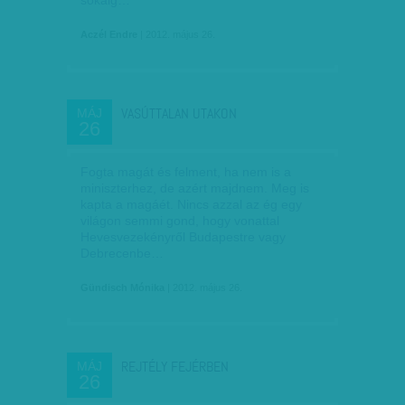
sokáig…
Aczél Endre
| 2012. május 26.
VASÚTTALAN UTAKON
MÁJ
26
Fogta magát és felment, ha nem is a
miniszterhez, de azért majdnem. Meg is
kapta a magáét. Nincs azzal az ég egy
világon semmi gond, hogy vonattal
Hevesvezekényről Budapestre vagy
Debrecenbe…
Gündisch Mónika
| 2012. május 26.
REJTÉLY FEJÉRBEN
MÁJ
26