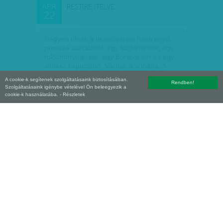
RESTIRE ÍTÉLVE
ÁPR
22
Négyen ülnek a tiszaújvárosi Resti nevű
presszó asztalánál, egy fürdőmester, egy
rokkantnyugdíjas, egy Borsodi sör és egy
álolasz kapucsínó. Várnak a vonatra. A
helyzet sok…
A cookie-k segítenek szolgáltatásaink biztosításában.
Rendben!
Szolgáltatásaink igénybe vételével Ön beleegyezik a
Gündisch Mónika
| 2012. április 22.
cookie-k használatába.
- Részletek
VASÚTREFOM, VÉGÁLLOMÁS!
ÁPR
22
A vasúti reformok történetében benne
rejlik a magyar politika elmúlt tíz évének
oly sok hordaléka. A Fidesz-kormány most
saját ellenzéki politizálásának foglyává
vált. Mai tetteik…