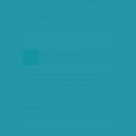
napirenden van az érdekképviseletek
egyesítése.
Kun J. Erzsébet
| 2012. június 3.
NYIRŐ, AZ ORSZÁGIMÁZS
JÚN
03
Veszélyes játékba kezdett a Fidesz a
pünkösdi hétvégén: több évtizedes –
ímmel-ámmal végrehajtott, alaposan végig
sem gondolt – megbékélési program
mehet tönkre. A Kövér…
Parászka Boróka
| 2012. június 3.