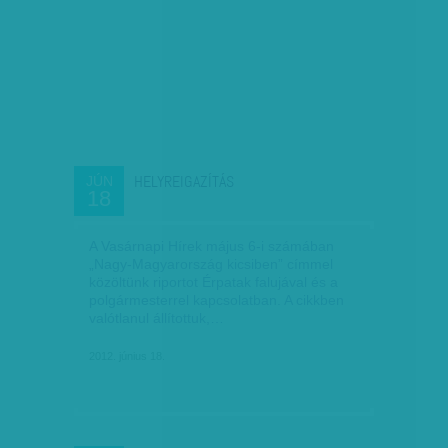
HELYREIGAZÍTÁS
JÚN
18
A Vasárnapi Hírek május 6-i számában
„Nagy-Magyarország kicsiben” címmel
közöltünk riportot Érpatak falujával és a
polgármesterrel kapcsolatban. A cikkben
valótlanul állítottuk,…
2012. június 18.