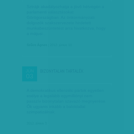
Sztrájk akadályozhatja a jövő hétvégén a
parlamenti választásokat
Görögországban. Az önkormányzati
dolgozók szakszervezete hirdetett
munkabeszüntetést arra hivatkozva, hogy
a májusi…
Szűcs Ágnes
| 2012. június 10.
BIZONYTALAN TARTALÉK
JÚN
03
A demokratikus ellenzéki pártok egyetlen
esélye a legalább egymilliónyi nem
passzív bizonytalan szavazó megnyerése.
Ők ugyanis inkább a baloldallal
szimpatizálnak.
2012. június 3.