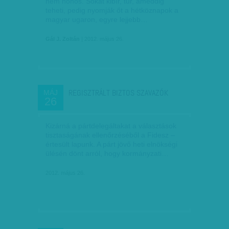
nem honos. Sokat kibír, tűr, ameddig
teheti, pedig nyomják őt a hétköznapok a
magyar ugaron, egyre lejjebb…
Gál J. Zoltán
| 2012. május 26.
REGISZTRÁLT BIZTOS SZAVAZÓK
MÁJ
26
Kizárná a pártdelegáltakat a választások
tisztaságának ellenőrzéséből a Fidesz –
értesült lapunk. A párt jövő heti elnökségi
ülésén dönt arról, hogy kormányzati…
2012. május 26.