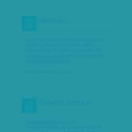
MÁSHOGY FÁJ…
JÚN
03
A New Yorker nevű kultikus lapban láttam
a rajzot, amiről mi, magyarok, a mi
helyzetünk jutott rögtön az eszembe. Áll
az ufonauta a pulpituson, buborékfejéből,
bugyborékoló szógömb…
Horváth Dorka
| 2012. június 3.
ÉRDEKVÉDŐK „ÖSSZETOLJÁK”
JÚN
03
Egy szakszervezet lehet a
versenyszférában, de a közszférában is