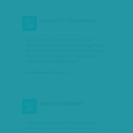
ELBOCSÁTOTT LEGIONÁRIUSOK
MÁJ
26
Arra fölöttébb jól emlékszem, hogy
Ángyán József, a gödöllői agráregyetem
professzora volt a Fidesz kivont kardja, ha
nem épp a lángpallosa a Gyurcsány-
kormány agrárpolitikájával…
Aczél Endre
| 2012. május 26.
BARMOK ÉS VADBARMOK
MÁJ
26
Egyre több a vadbarom. Magyar fajta,
afféle hungarikum, Európában máshol