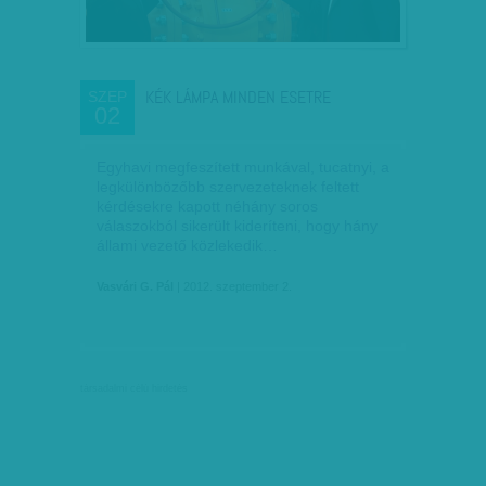
KÉK LÁMPA MINDEN ESETRE
SZEP
02
Egyhavi megfeszített munkával, tucatnyi, a
legkülönbözőbb szervezeteknek feltett
kérdésekre kapott néhány soros
válaszokból sikerült kideríteni, hogy hány
állami vezető közlekedik…
Vasvári G. Pál
| 2012. szeptember 2.
társadalmi célú hirdetés