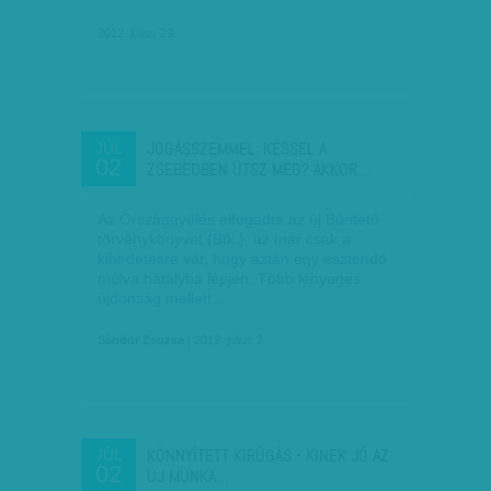
2012. július 29.
JOGÁSSZEMMEL: KÉSSEL A
JÚL
02
ZSEBEDBEN ÜTSZ MEG? AKKOR…
Az Országgyűlés elfogadta az új Büntető
törvénykönyvet (Btk.), az már csak a
kihirdetésre vár, hogy aztán egy esztendő
múlva hatályba lépjen. Több lényeges
újdonság mellett…
Sándor Zsuzsa
| 2012. július 2.
KÖNNYÍTETT KIRÚGÁS - KINEK JÓ AZ
JÚL
02
ÚJ MUNKA…