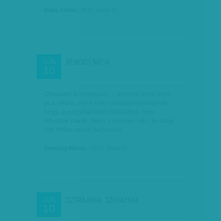
Guba Zoltán
| 2012. június 10.
RENDES NÁCIK
JÚN
10
Olvasom a honlapon – aminek nem írom
le a nevét, mert nem szabadna léteznie –,
hogy a nagykanizsai falfirkálók nem
lehettek nácik, mert a rendes náci le tudja
írni Hitler nevét helyesen,…
Gerlóczy Márton
| 2012. június 10.
SZTRÁJKKAL SZAVAZNAK
JÚN
10