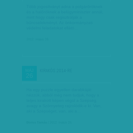
Több jogosítványt adna a polgárőröknek
és a halőröknek a belügyminiszter annál,
mint hogy csak regisztrálják a
bűncselekményt. Az önkormányzati
védelmi feladatokat ellátó…
2012. május 26.
KIRAKÓS 2014-RE
MÁJ
26
Ha egy puzzle egyetlen darabkáját
nézzük, abból még nem tudjuk, hogy a
teljes kirakott képen végül a Szépség,
avagy a Szörnyeteg rajzolódik-e ki. Van,
aki a Szépséget, van, aki a…
Boros Tamás
| 2012. május 26.