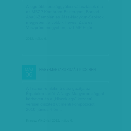
A legutóbbi országgyűlési választások óta
az MSZP Komárom-Esztergom, Borsod-
Abaúj-Zemplén és Jász-Nagykun-Szolnok
megyében, a Jobbik Heves, Zala és
Veszprém megyében, az LMP Fejér…
2012. május 6.
NAGY-MAGYARORSZÁG KICSIBEN
MÁJ
06
A Trianon-emlékmű útbaigazítja az
Érpatakra tartót. A Nagy-Magyarországgal
körbevett és a „Hiszek egy” kezdetű
verssel díszített út menti kompozíciót
2010. június 4-én…
Krausz Viktória
| 2012. május 6.