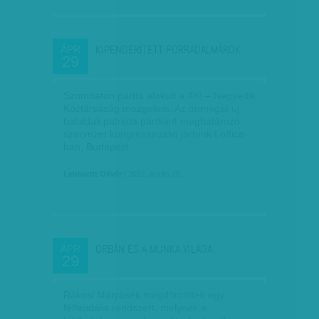
KIPENDERÍTETT FORRADALMÁROK
ÁPR
29
Szombaton párttá alakult a 4K! – Negyedik
Köztársaság mozgalom. Az önmagát új
baloldali patrióta pártként meghatározó
szervezet kongresszusán jártunk Loffice-
ban, Budapest…
Lebhardt Olivér
| 2012. április 29.
ORBÁN ÉS A MUNKA VILÁGA
ÁPR
29
Rákosi Mátyásék megdöntöttek egy
félfeudális rendszert, melynek a