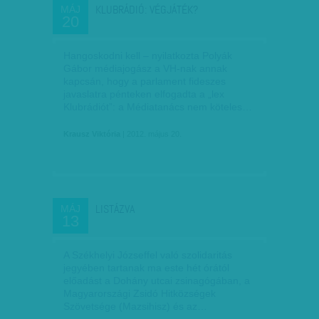
KLUBRÁDIÓ: VÉGJÁTÉK?
MÁJ
20
Hangoskodni kell – nyilatkozta Polyák
Gábor médiajogász a VH-nak annak
kapcsán, hogy a parlament fideszes
javaslatra pénteken elfogadta a „lex
Klubrádiót”: a Médiatanács nem köteles…
Krausz Viktória
| 2012. május 20.
LISTÁZVA
MÁJ
13
A Székhelyi Józseffel való szolidaritás
jegyében tartanak ma este hét órától
előadást a Dohány utcai zsinagógában, a
Magyarországi Zsidó Hitközségek
Szövetsége (Mazsihisz) és az…