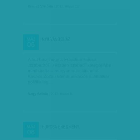
Krausz Viktória
| 2012. május 13.
NYILVÁNOSHÁZ
MÁJ
06
A hét híre, hogy a Freedom House
„szabadról” „részben szabad” kategóriába
minősítette a magyar sajtó állapotát.
Kovács Zoltán kommunikációs államtitkár
politikailag…
Nagy Szilvia
| 2012. május 6.
FURCSA EREDMÉNY
MÁJ
06