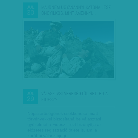
MAJDNEM UGYANANNYI KATONA LESZ
JÚL
30
ÖNGYILKOS, MINT AMENNYI…
VÁLASZTÁSI VERESÉGTŐL RETTEG A
JÚL
29
FIDESZ?
Népszerűségének csökkenése miatt
törvényekkel biztosítaná be választási
győzelmét a Fidesz – ezt bizonyítja az
előzetes regisztráció ötlete is, ami a
korábbi választójogi…