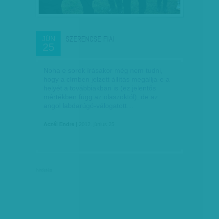
SZERENCSE FIAI
JÚN
25
Noha e sorok írásakor még nem tudni,
hogy a címben jelzett állítás megállja-e a
helyét a továbbiakban is (ez jelentős
mértékben függ az olaszoktól), de az
angol labdarúgó-válogatott…
Aczél Endre
| 2012. június 25.
hirdetés