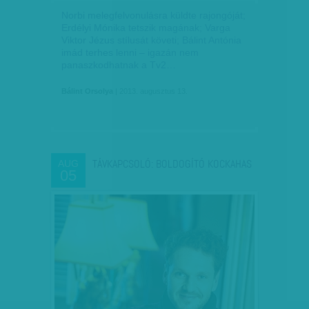
Norbi melegfelvonulásra küldte rajongóját;
Erdélyi Mónika tetszik magának; Varga
Viktor Jézus stílusát követi; Bálint Antónia
imád terhes lenni – igazán nem
panaszkodhatnak a Tv2…
Bálint Orsolya
| 2013. augusztus 13.
TÁVKAPCSOLÓ: BOLDOGÍTÓ KOCKAHAS
AUG
05