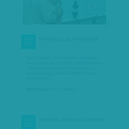
TÁVKAPCSOLÓ: ALL-IN GYURIKÁTÓL
SZEP
02
Papp Gergely, alias Pimaszúr fejlámpás
kamerájával, monogramos pizsamájában
– akár egy alvajáró chilei bányász – új
műsorában egy napra beköltözik hazai
hírességeink,…
Bálint Orsolya
| 2013. szeptember 2.
SZAMÁRFÜL: BRUTÁLISAN SZOKATLAN
SZEP
02