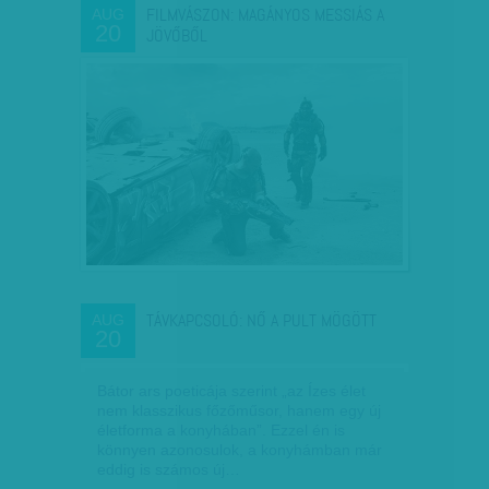
FILMVÁSZON: MAGÁNYOS MESSIÁS A
AUG
20
JÖVŐBŐL
TÁVKAPCSOLÓ: NŐ A PULT MÖGÖTT
AUG
20
Bátor ars poeticája szerint „az Ízes élet
nem klasszikus főzőműsor, hanem egy új
életforma a konyhában”. Ezzel én is
könnyen azonosulok, a konyhámban már
eddig is számos új…