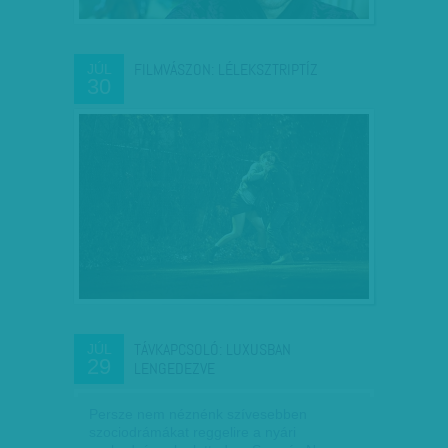
FILMVÁSZON: LÉLEKSZTRIPTÍZ
JÚL
30
TÁVKAPCSOLÓ: LUXUSBAN
JÚL
29
LENGEDEZVE
Persze nem néznénk szívesebben
szociodrámákat reggelire a nyári