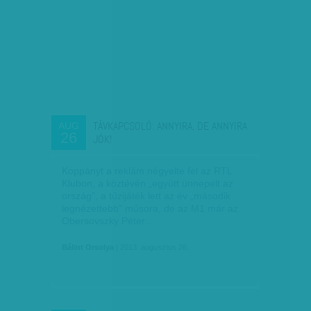
TÁVKAPCSOLÓ: ANNYIRA, DE ANNYIRA
AUG
26
JÓK!
Koppányt a reklám négyelte fel az RTL
Klubon, a köztévén „együtt ünnepelt az
ország”, a tűzijáték lett az év „második
legnézettebb” műsora, de az M1 már az
Obersovszky Péter…
Bálint Orsolya
| 2013. augusztus 26.