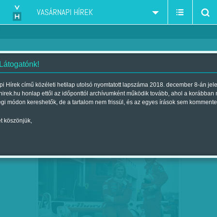
VASÁRNAPI HÍREK
 Látogatónk!
kritika
szűkítés:
i Hírek című közéleti hetilap utolsó nyomtatott lapszáma 2018. december 8-án jel
hirek.hu honlap ettől az időponttól archívumként működik tovább, ahol a korábban
égi módon kereshetők, de a tartalom nem frissül, és az egyes írások sem kommente
t köszönjük,
FILMVÁSZON: BŐGŐ MOTOROK
SZEP
16