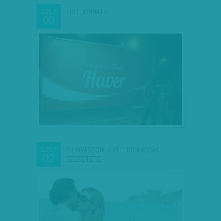
TUD JOBBAT?
SZEP
09
FILMVÁSZON: A RÚT KISKACSÁK
SZEP
02
SZERETETE