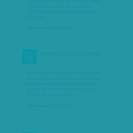
szabadságunk alatt, de a Szex és New
York zenéjére, egy hyaluronsavas
ráncfeltöltés és egy Szilénusz Cuvée
2007-hez…
Bálint Orsolya
| 2013. július 29.
TÁVKAPCSOLÓ: A NET AZ ÚJ TÉVÉ
JÚL
22
Nem okozott sokkot csütörtökön az idei
Emmy-jelöltek kihirdetése: a legjobbnak
tartott televíziós produkciók többsége
évadok óta sikerrel futó sorozat, mint a
Trónok harca, a Mad Men…
Bálint Orsolya
| 2013. július 22.