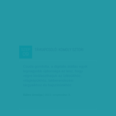
TÁVKAPCSOLÓ: KOMOLY SZTORI
SZEP
09
Csuda gondolta, a digitális átállás egyik
legnagyobb újdonsága az lesz, hogy
végre kiválaszthatjuk az ízlésükhöz,
világképükhöz, lakberendezési
tárgyaikhoz és hajszínünkhöz…
Bálint Orsolya
| 2013. szeptember 9.