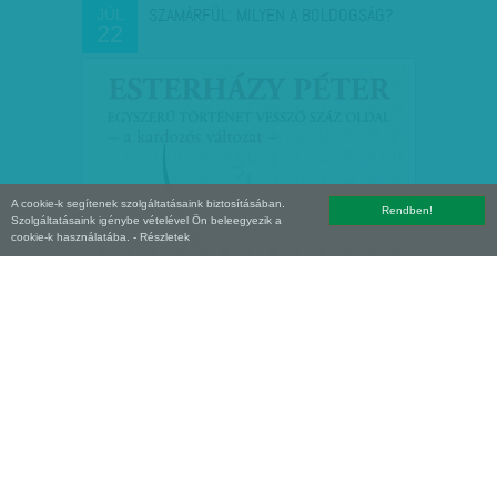
SZAMÁRFÜL: MILYEN A BOLDOGSÁG?
JÚL
22
A cookie-k segítenek szolgáltatásaink biztosításában.
Rendben!
Szolgáltatásaink igénybe vételével Ön beleegyezik a
cookie-k használatába.
- Részletek
TÁVKAPCSOLÓ: UTAZGATNAK A
JÚL
15
DÍSZROCKEREK
Nyilvánvalóan a fiatal (lány) közönségnek
szánták a két megasztáros minititán,
„2012 férfihangja” és jóval korábban
kiesett országos cimborája, Nagy Kristóf
Bozont a héten…