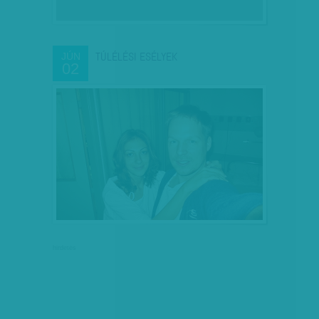
TÚLÉLÉSI ESÉLYEK
JÚN
02
hirdetés