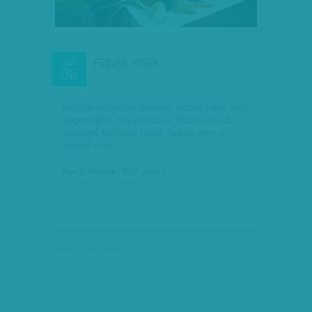
FOGJÁK, VISZIK
JÚL
08
Magyarországon félmillió ember ellen van
végrehajtás folyamatban, többnyire kis
összegű tartozás miatt. Sokan nem is
tudnak róla.
Kun J. Viktória
| 2013. július 8.
társadalmi célú hirdetés