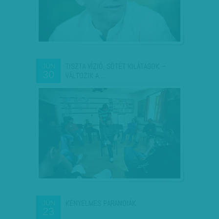
TISZTA VÍZIÓ, SÖTÉT KILÁTÁSOK –
JÚN
30
VÁLTOZIK A…
KÉNYELMES PARANOIÁK
JÚN
23