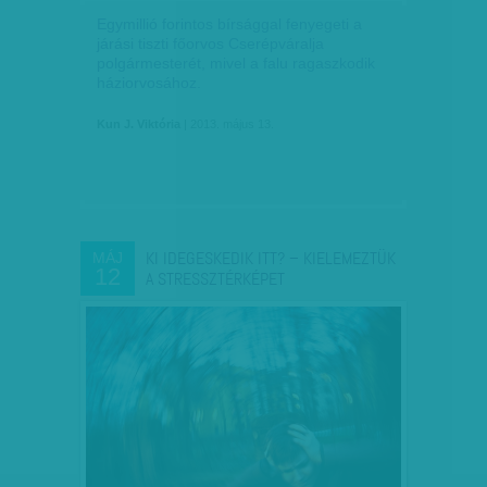
Egymillió forintos bírsággal fenyegeti a
járási tiszti főorvos Cserépváralja
polgármesterét, mivel a falu ragaszkodik
háziorvosához.
Kun J. Viktória
| 2013. május 13.
KI IDEGESKEDIK ITT? – KIELEMEZTÜK
MÁJ
12
A STRESSZTÉRKÉPET