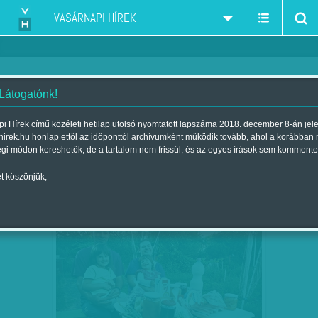
VASÁRNAPI HÍREK
 Látogatónk!
Kun J. Viktória
szerző:
i Hírek című közéleti hetilap utolsó nyomtatott lapszáma 2018. december 8-án jel
hirek.hu honlap ettől az időponttól archívumként működik tovább, ahol a korábban
égi módon kereshetők, de a tartalom nem frissül, és az egyes írások sem kommente
t köszönjük,
KETTÉSZELT ORSZÁG – HOL DRÁGÁBB
JÚL
14
AZ ÉLET?