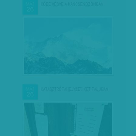
KŐBE VÉSVE A KANCSENDZÖNGÁN
MÁJ
26
KATASZTRÓFAHELYZET KÉT FALUBAN
MÁJ
26