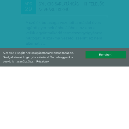
GYILKOS SARLATÁNSÁG – KI FELELŐS
ÁPR
29
AZ AGÁRDI KISFIÚ…
A szülők butasága vezetett a másfél éves
agárdi gyermek éhhalálához; az apa a
velük együttműködő természetgyógyászra
mutogat. A szakma vezetői szerint ez nem
alternatív…
A cookie-k segítenek szolgáltatásaink biztosításában.
Kun J. Viktória
| 2013. április 29.
Rendben!
Szolgáltatásaink igénybe vételével Ön beleegyezik a
cookie-k használatába.
- Részletek
REPÜLNEK A LÉGI MENTÉS VEZETŐI
ÁPR
22