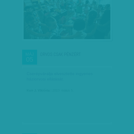
ORVOS CSAK PÉNZÉRT
MÁJ
05
Cserépváralja elvesztette ingyenes
háziorvosi ellátását.
Kun J. Viktória
| 2013. május 5.