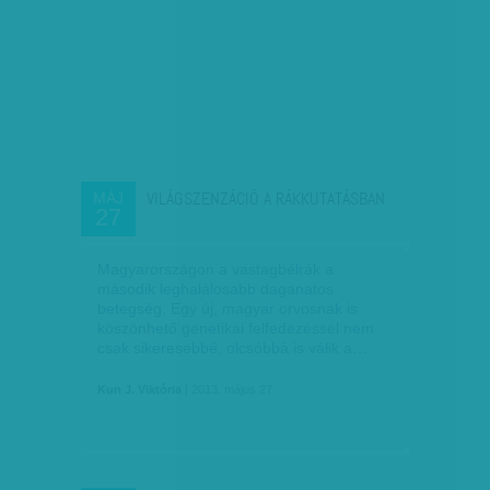
VILÁGSZENZÁCIÓ A RÁKKUTATÁSBAN
MÁJ
27
Magyarországon a vastagbélrák a
második leghalálosabb daganatos
betegség. Egy új, magyar orvosnak is
köszönhető genetikai felfedezéssel nem
csak sikeresebbé, olcsóbbá is válik a…
Kun J. Viktória
| 2013. május 27.