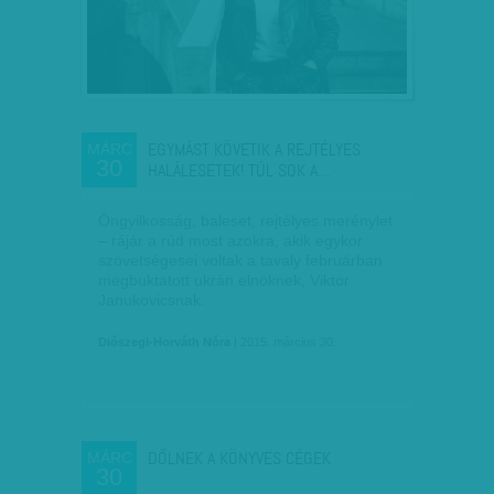
EGYMÁST KÖVETIK A REJTÉLYES
MÁRC
30
HALÁLESETEK! TÚL SOK A…
Öngyilkosság, baleset, rejtélyes merénylet
– rájár a rúd most azokra, akik egykor
szövetségesei voltak a tavaly februárban
megbuktatott ukrán elnöknek, Viktor
Janukovicsnak.
Diószegi-Horváth Nóra
| 2015. március 30.
DŐLNEK A KÖNYVES CÉGEK
MÁRC
30