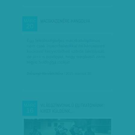
MACSKAZENÉRE HANGOLVA
MÁRC
20
Egy felelősségteljes macskatulajdonos
nem csak ínyencfalatokkal és kényelmes
kuckóval kényeztetheti szőrös lakótársát,
de arra is odafigyel, hogy megfelelő zene
tegye boldoggá cicáját.
Diószegi-Horváth Nóra
| 2015. március 20.
VILÁGSZÍNVONALÚ ELITKATONÁINK:
MÁRC
16
KIKET KÜLDÜNK…