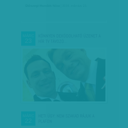
Diószegi-Horváth Nóra
| 2015. március 23.
KÖNNYEN DEKÓDOLHATÓ ÜZENET A
MÁRC
23
HÍR TV TÁVOZÓ…
HETI ÜGY: NEM SZAKAD RÁJUK A
MÁRC
22
PLAFON