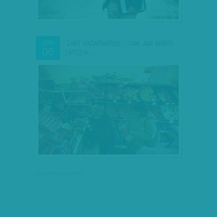
'ZÁRT VASÁRNAPOK' - VAN, AMI MÁRIS
ÁPR
06
LÁTSZIK:…
társadalmi célú hirdetés