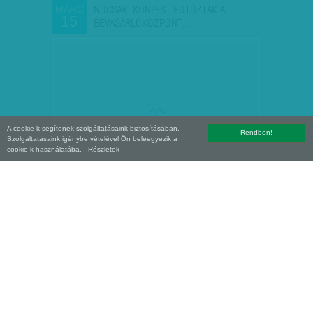
NOCSAK: KDNP-ST FOTÓZTAK A
MÁRC
15
BEVÁSÁRLÓKÖZPONT…
A cookie-k segítenek szolgáltatásaink biztosításában.
Rendben!
Szolgáltatásaink igénybe vételével Ön beleegyezik a
cookie-k használatába.
- Részletek
HETI ABSZURD: SZAKÉRTŐK KORA
MÁRC
15
Cipész a kaptafánál? Ideje belátni, hogy
avítt gondolkodásra vall ez a hozzáállás.
Vagy legalábbis elfogadni, hogy mifelénk
ez nem így megy. A jobban teljesítő
Magyarország jobban…