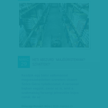
HETI ABSZURD: 'MIAJÓÚRISTENVAN?
MÁRC
29
SZÍVATTOK?'
Kezdjük egy bátor vallomással:
megveszekedetten szeretem olvasni
Szőcs Géza nyilatkozatait. A verseivel
bajban vagyok, zavar az is, amit a
szakmaiság farsangi jelmezébe bújva
csinál, de az…
Diószegi-Horváth Nóra
| 2015. március 29.