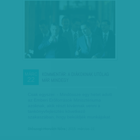
KOMMENTÁR: A DIÁKOKNAK UTÓLAG
MÁRC
22
MÁR MINDEGY
Csak egyszer. - Mindössze egy hetet adott
az Emberi Erőforrások Minisztériuma
azoknak, akik részt kívánnak venni a
tankönyvfejlesztés következő
szakaszában, hogy beküldjék munkájukat.
Diószegi-Horváth Nóra
| 2015. március 22.