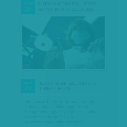
ÓVATOSAN AZ ORVOSSAL - BIZTOS
MÁRC
26
ABBAN, HOGY NEM KEZELTE MÉG…
TIBORCZ, ROGÁN, SZIJJÁRTÓ ÉS A
MÁRC
23
TÖBBIEK - NEKIK IS…
Heti abszurd. - Amikor harcot hirdetett a
Fidesz a bankok ellen, egyetértően
bólogattunk, hogy milyen jó is lesz nekünk,
ha végre megregulázzák a
pénzintézeteket. Akkor még nem…