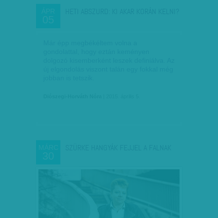
HETI ABSZURD: KI AKAR KORÁN KELNI?
ÁPR
05
Már épp megbékéltem volna a
gondolattal, hogy eztán keményen
dolgozó kisemberként leszek definiálva. Az
új elgondolás viszont talán egy fokkal még
jobban is tetszik.
Diószegi-Horváth Nóra
| 2015. április 5.
SZÜRKE HANGYÁK FEJJEL A FALNAK
MÁRC
30