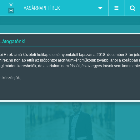
VASÁRNAPI HÍREK
 Látogatónk!
Diószegi-Horváth Nóra
szerző:
i Hírek című közéleti hetilap utolsó nyomtatott lapszáma 2018. december 8-án jel
hirek.hu honlap ettől az időponttól archívumként működik tovább, ahol a korábban
égi módon kereshetők, de a tartalom nem frissül, és az egyes írások sem kommente
t köszönjük,
ORBÁN VIKTOR FOGSÁGÁBAN - EGY ÉV
ÁPR
06
UTÁN ÚJRA…