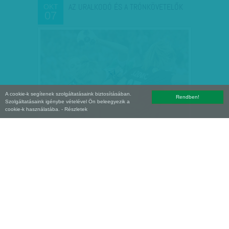
AZ URALKODÓ ÉS A TRÓNKÖVETELŐK
OKT
07
A cookie-k segítenek szolgáltatásaink biztosításában.
Rendben!
Szolgáltatásaink igénybe vételével Ön beleegyezik a
cookie-k használatába.
- Részletek
HATBÓL HAT VERESÉG - A FEKETE HÉT
OKT
01
ELSŐ…