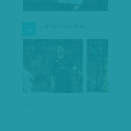
VIHARFELHŐK MADRIDBAN
NOV
06
társadalmi célú hirdetés