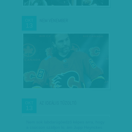
NEM VÉNEMBER
OKT
13
AZ IDEÁLIS TŰZOLTÓ
OKT
13
Nem sok labdarúgóedző képes arra, hogy
a csúcson szálljon ki, ám Jupp Heynckes