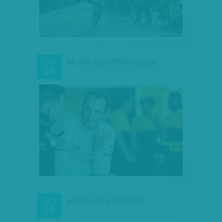
NÁLUNK BIZONYÍTHAT KUBICA
OKT
16
MEGINT JÖN A HUHOGÁS!
OKT
16