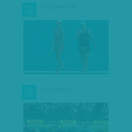
EGYSZER MÁR BEVÁLT
NOV
06
A LEGJOBBAK KÖZT
NOV
06