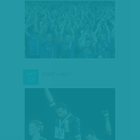
KÍSÉRT A MÚLT
OKT
13