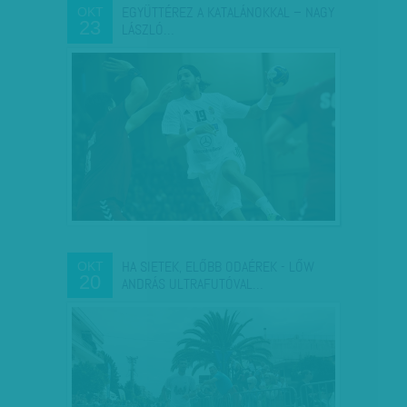
EGYÜTTÉREZ A KATALÁNOKKAL – NAGY
OKT
23
LÁSZLÓ…
HA SIETEK, ELŐBB ODAÉREK - LŐW
OKT
20
ANDRÁS ULTRAFUTÓVAL…