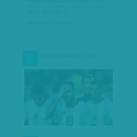
mindenképpen közéjük tartozott. A most
72 éves német tréner 2013-ban triplázás,
azaz a bajnokság, a…
Beró Zsolt
| 2017. október 13.
MESSIÉK A SZAKADÉK SZÉLÉN
OKT
07