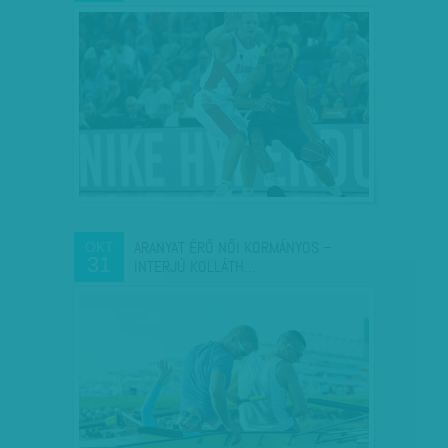
ARANYAT ÉRŐ NŐI KORMÁNYOS –
OKT
31
INTERJÚ KOLLÁTH…