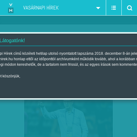
VASÁRNAPI HÍREK
 Látogatónk!
i Hírek című közéleti hetilap utolsó nyomtatott lapszáma 2018. december 8-án jel
hirek.hu honlap ettől az időponttól archívumként működik tovább, ahol a korábban
égi módon kereshetők, de a tartalom nem frissül, és az egyes írások sem kommente
t köszönjük,
UGRÁS A BELGA VONATRA
NOV
06