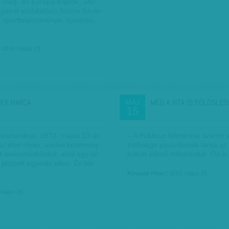
, világ- és Európa-bajnok, 340-
gatott vízilabdázó Szivós István
sportteljesítménye, sportolói
…
| 2018. május 23.
EK HARCA
MÉG A VITA IS FÖLÖSLEG
MÁJ
15
esztendeje, 1973. május 13-án
– A Publicus felmérése szerint
az első olyan, széles közönség
többsége pazarlásnak tartja az 
tott teniszmérkőzést, ahol egy nő
költött állami milliárdokat. Ön i
i játszott egymás ellen. És bár
Kövesdi Péter
| 2018. május 15.
 május 16.