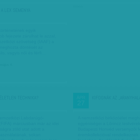
hirdetés
 A LEX SEMENYA
 történetének egyik
abb fejezete zárulhat le azzal,
zetközi szövetség (IAAF) a
meghozta döntését az
lis, vagyis női és férfi…
 május 4.
ÉLETLEN TECHNIKA?
KIFOGNÁK AZ „ARANYHAL
ÁPR
27
emzetközi Labdarúgó-
A nemzetközi birkózóélet megh
(FIFA) márciusban már az idei
egyéniségei a Lőrincz testvérek
ságra zöld utat adott a
Budapesti Honvéd versenyzői 
használatának, sokan
éremkollekcióval rendelkeznek 