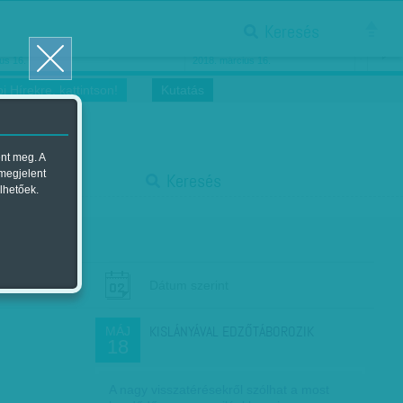
Keresés
ősnők nőnapra
Megtáncoltatott Oscar-szobor
us 16.
2018. március 16.
i Hírekre, kattintson!
Kutatás
ent meg. A
start
 megjelent
Keresés
lhetőek.
stop
Dátum szerint
KISLÁNYÁVAL EDZŐTÁBOROZIK
MÁJ
18
A nagy visszatérésekről szólhat a most