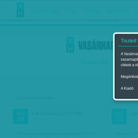
Összes cikk
Friss
Fókusz
Szerintem
Í
Chipekkel a rák ellen
Párkapcsolati matiné
2018. március 12.
2018. március 16.
Tisztelt
A Vasárnap
vasarnapi
Összes cikk
Friss
F
cikkek a r
Megértésé
A Kiadó
Szűrések beállítása
Szer
A MI VILÁGVÁLOGATOTTUNK
FÁZ
MÁJ
MÁJ
24
23
Most már nyugodtan beszélhetünk ETO-
Nemrég a M