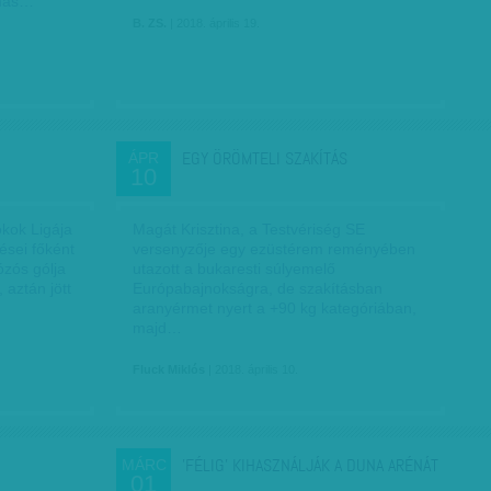
amás…
B. ZS.
| 2018. április 19.
EGY ÖRÖMTELI SZAKÍTÁS
ÁPR
10
kok Ligája
Magát Krisztina, a Testvériség SE
sei főként
versenyzője egy ezüstérem reményében
ózós gólja
utazott a bukaresti súlyemelő
aztán jött
Európabajnokságra, de szakításban
aranyérmet nyert a +90 kg kategóriában,
majd…
Fluck Miklós
| 2018. április 10.
'FÉLIG' KIHASZNÁLJÁK A DUNA ARÉNÁT
MÁRC
01