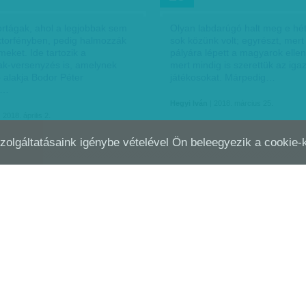
rtágak, ahol a legjobbak sem
Olyan labdarúgó halt meg e hét
ektorfényben, pedig halmozzák
sok közünk volt; egyrészt, mert
eket. Ide tartozik a
pályára lépett a magyarok ellen
k-versenyzés is, amelynek
mert mindig is szerettük az igaz
 alakja Bodor Péter
játékosokat. Márpedig…
s…
Hegyi Iván
| 2018. március 25.
 2018. április 2.
Szolgáltatásaink igénybe vételével Ön beleegyezik a cookie
 KIS SPORTTÖRTÉNELEM
HEGYI IVÁN: FELVÉTELI 
FEB
11