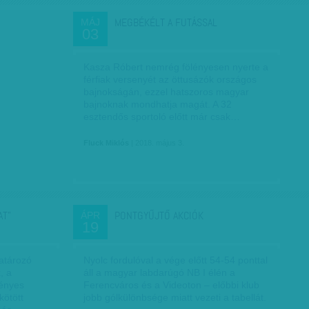
MEGBÉKÉLT A FUTÁSSAL
MÁJ
03
Kasza Róbert nemrég fölényesen nyerte a
férfiak versenyét az öttusázók országos
bajnokságán, ezzel hatszoros magyar
bajnoknak mondhatja magát. A 32
esztendős sportoló előtt már csak…
Fluck Miklós
| 2018. május 3.
AT”
PONTGYŰJTŐ AKCIÓK
ÁPR
19
atározó
Nyolc fordulóval a vége előtt 54-54 ponttal
, a
áll a magyar labdarúgó NB I élén a
fényes
Ferencváros és a Videoton – előbbi klub
kötött
jobb gólkülönbsége miatt vezeti a tabellát.