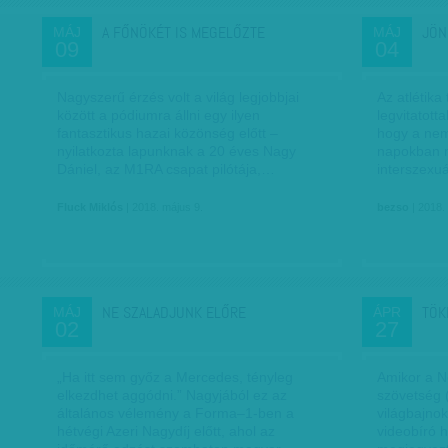
A FŐNÖKÉT IS MEGELŐZTE
JÖN
MÁJ
MÁJ
09
04
Nagyszerű érzés volt a világ legjobbjai
Az atlétika
között a pódiumra állni egy ilyen
legvitatott
fantasztikus hazai közönség előtt –
hogy a nem
nyilatkozta lapunknak a 20 éves Nagy
napokban 
Dániel, az M1RA csapat pilótája,…
interszexuá
Fluck Miklós
| 2018. május 9.
bezso
| 2018.
NE SZALADJUNK ELŐRE
TÖK
MÁJ
ÁPR
02
27
„Ha itt sem győz a Mercedes, tényleg
Amikor a N
elkezdhet aggódni.” Nagyjából ez az
szövetség 
általános vélemény a Forma–1-ben a
világbajnok
hétvégi Azeri Nagydíj előtt, ahol az
videobíró 