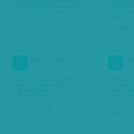
korszakról a női kézilabdában, egy hete
az olimpiai
ugyanis a Győr hat szezonon belül
szeres válo
negyedszer is megnyerte a Bajnokok
kiemelkedő 
Ligáját.
életműve
bezso
| 2018. május 24.
Fluck Miklós
MOST JÖN A JAVA!
NEM
MÁJ
MÁJ
17
16
Talán nem túlzás, hogy minden idők
Negyvenöt 
legkiszámíthatatlanabb Final Fourját
rendezték 
rendezik hétvégén a női kézilabda
által is lá
Bajnokok Ligájában.
és egy férf
azt a…
B. ZS.
| 2018. május 17.
bezso
| 2018.