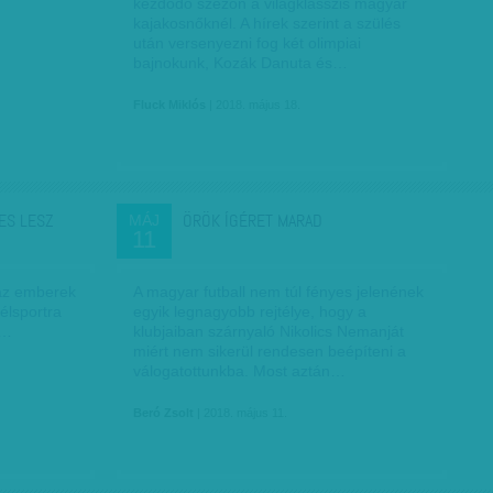
kezdődő szezon a világklasszis magyar
kajakosnőknél. A hírek szerint a szülés
után versenyezni fog két olimpiai
bajnokunk, Kozák Danuta és…
Fluck Miklós
| 2018. május 18.
ES LESZ
ÖRÖK ÍGÉRET MARAD
MÁJ
11
 az emberek
A magyar futball nem túl fényes jelenének
élsportra
egyik legnagyobb rejtélye, hogy a
s…
klubjaiban szárnyaló Nikolics Nemanját
miért nem sikerül rendesen beépíteni a
válogatottunkba. Most aztán…
Beró Zsolt
| 2018. május 11.