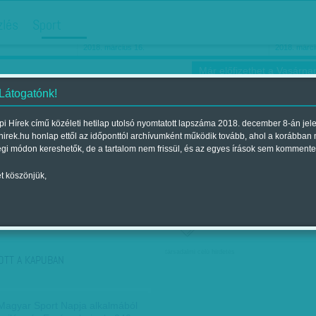
hirdetés
zlés
Sport
Ha még egyszer nyolcvanéves…
Barbie-h
2018. március 16.
2018. márci
Már előfizethet a Vasárnap
 Látogatónk!
i Hírek című közéleti hetilap utolsó nyomtatott lapszáma 2018. december 8-án jel
hirek.hu honlap ettől az időponttól archívumként működik tovább, ahol a korábban
ókusz
Szerintem
Ízlés
Sport
égi módon kereshetők, de a tartalom nem frissül, és az egyes írások sem kommente
t köszönjük,
ző szerint
Címke szerint
társadalmi célú hirdetés
OTT A KAPUBAN
agyar Sport Napja alkalmából