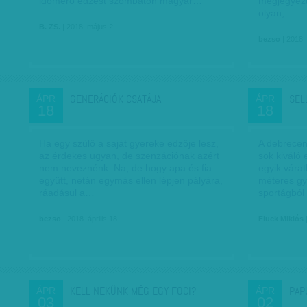
időmérő edzést szombaton magyar…
megjegyezt
olyan,…
B. ZS.
| 2018. május 2.
bezso
| 2018. 
GENERÁCIÓK CSATÁJA
SEL
ÁPR
ÁPR
18
18
Ha egy szülő a saját gyereke edzője lesz,
A debrecen
az érdekes ugyan, de szenzációnak azért
sok kiváló 
nem neveznénk. Na, de hogy apa és fia
egyik várat
együtt, netán egymás ellen lépjen pályára,
méteres gy
ráadásul a…
sportágból
bezso
| 2018. április 18.
Fluck Miklós
|
KELL NEKÜNK MÉG EGY FOCI?
PAP
ÁPR
ÁPR
03
02