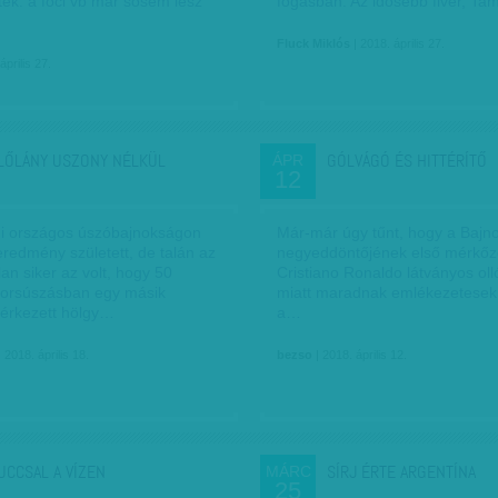
ék: a foci vb már sosem lesz
fogásban. Az idősebb fivér, T
Fluck Miklós
| 2018. április 27.
április 27.
LŐLÁNY USZONY NÉLKÜL
GÓLVÁGÓ ÉS HITTÉRÍTŐ
ÁPR
12
i országos úszóbajnokságon
Már-már úgy tűnt, hogy a Bajno
eredmény született, de talán az
negyeddöntőjének első mérkőzé
lan siker az volt, hogy 50
Cristiano Ronaldo látványos oll
orsúszásban egy másik
miatt maradnak emlékezetesek, 
 érkezett hölgy…
a…
 2018. április 18.
bezso
| 2018. április 12.
UCCSAL A VÍZEN
SÍRJ ÉRTE ARGENTÍNA
MÁRC
25