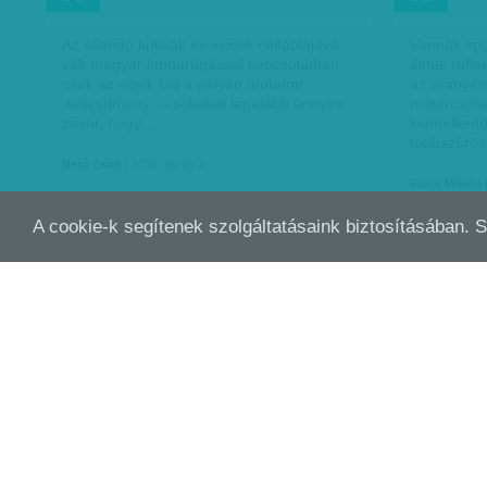
Az állandó kritikák és viccek céltáblájává
Vannak spo
vált magyar labdarúgással kapcsolatban
élnek refl
csak az egyik baj a pályán mutatott
az aranyérm
„teljesítmény” – sokakat legalább ennyire
motorcsóna
zavar, hogy…
kiemelkedő
többszörö
Beró Zsolt
| 2018. április 3.
Fluck Miklós
|
A cookie-k segítenek szolgáltatásaink biztosításában. 
A BUNYÓ IS BENNE VAN
EGY
MÁRC
FEB
01
11