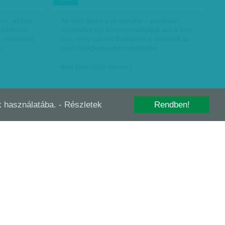
en, akihez
Az első lépés a jó irányba – pozitívan
 többször
szemlélve így kommentálhatjuk azt a friss
, másrészt,
hírt, mely szerint Budapest is bekerült az
i
úszó Világkupa idei naptárába.
Beró Zsolt
| 2018. március 1.
-k használatába.
- Részletek
Rendben!
VISZONYOK
MEGTÖRIK A JÉG? FAGYOS HANGULAT
FEB
10
ÉS MAGYAR REMÉNYEK…