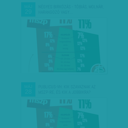
NÉGYES BIRKÓZÁS - TÓBIÁS, MOLNÁR,
MÁJ
29
HARANGOZÓ VAGY…
PUBLICUS-VH: KIK SZAVAZNAK AZ
MÁJ
28
MSZP-RE, ÉS KIK A JOBBIKRA?