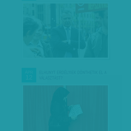
ELHUNYT ERDÉLYIEK DÖNTHETIK EL A
ÁPR
12
VÁLASZTÁST?