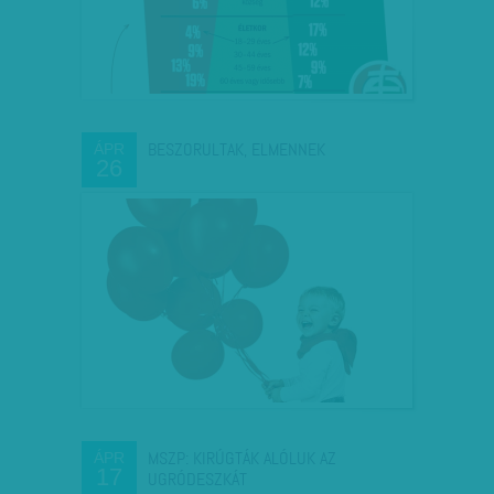
BESZORULTAK, ELMENNEK
ÁPR
26
MSZP: KIRÚGTÁK ALÓLUK AZ
ÁPR
17
UGRÓDESZKÁT