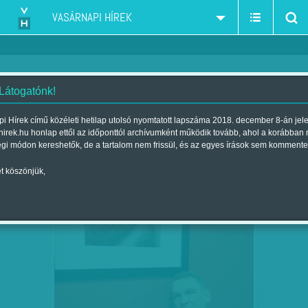
VASÁRNAPI HÍREK
 Látogatónk!
MSZP
szűkítés:
i Hírek című közéleti hetilap utolsó nyomtatott lapszáma 2018. december 8-án jel
hirek.hu honlap ettől az időponttól archívumként működik tovább, ahol a korábban
égi módon kereshetők, de a tartalom nem frissül, és az egyes írások sem kommente
t köszönjük,
DE HONNAN LESZNEK ÚJ MSZP-
JÚN
19
SZAVAZÓK?