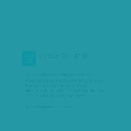
GYURCSÁNY ÉS A MÚLT IDŐ
MÁJ
29
Az őszödi beszéd felmelegítésével
határozná meg a közbeszédet Gyurcsány
Ferenc, és ennek örömére Őszöd-
filmsorozatot tett közzé Facebook-oldalán.
A DK elnökének annyiban igaza…
Munkatársunktól
| 2016. május 29.