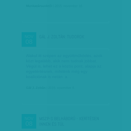
Munkatársunktól
| 2015. november 16.
GÁL J. ZOLTÁN: TUDOROK
NOV
08
Alakul itt szépen az együttműködés, azok
közt legalább, akik nem tudnak jobbat.
Végül is, lehet ez a közös pont, alapja az
egyetértésnek, mifelénk még egy
koalíciónak is netán: a…
Gál J. Zoltán
| 2015. november 8.
MSZP-S BELHÁBORÚ - KERÍTÉSEN
NOV
08
INNEN ÉS TÚL