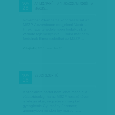
AZ MSZP-RŐL, A 'LUKÁCSIZMUSRÓL', A
NOV
28
MÁKOS…
November 28-án tartja kongresszusát az
MSZP. A szombaton megjelenő Vasárnapi
Hírek nagy terjedelemben foglalkozik a
várható fejleményekkel. - Balra már nem
fordulnak Elmorzsolódhat az MSZP,…
VH ajánló
| 2015. november 28.
SZOCI SZORÍTÓ
NOV
16
A szocialista pártot nem lehet megölni a
választásokig; ha az MSZP hosszú távon
is létezni akar, végzetesen meg kell
gyengítenie Gyurcsány Ferencet;
amennyiben minden így marad, a…