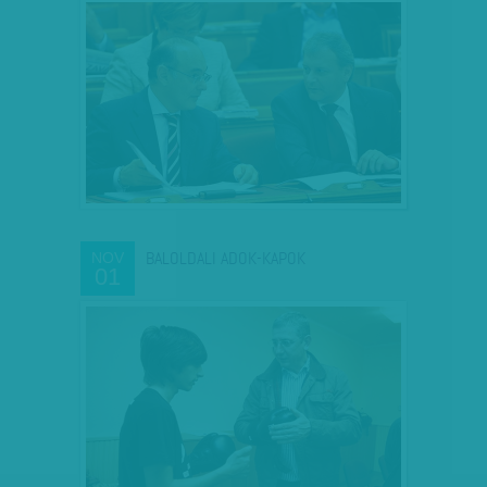
BALOLDALI ADOK-KAPOK
NOV
01