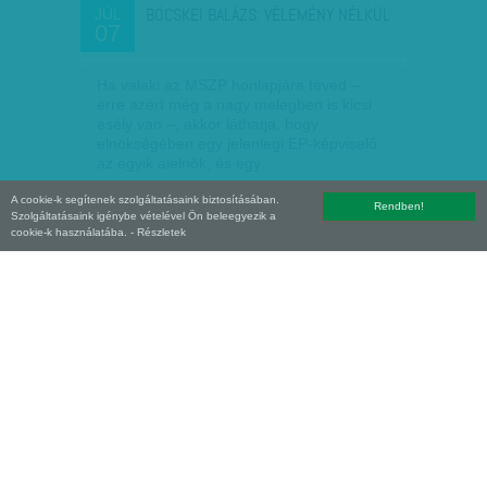
BÖCSKEI BALÁZS: VÉLEMÉNY NÉLKÜL
JÚL
07
Ha valaki az MSZP honlapjára téved –
erre azért még a nagy melegben is kicsi
esély van –, akkor láthatja, hogy
elnökségében egy jelenlegi EP-képviselő
az egyik alelnök, és egy…
A cookie-k segítenek szolgáltatásaink biztosításában.
Böcskei Balázs
| 2015. július 7.
Rendben!
Szolgáltatásaink igénybe vételével Ön beleegyezik a
cookie-k használatába.
- Részletek
GULYÁSÉLMÉNY VAGY GYOMORRONTÁS?
JÚL
07
- INTERJÚ HILLER…