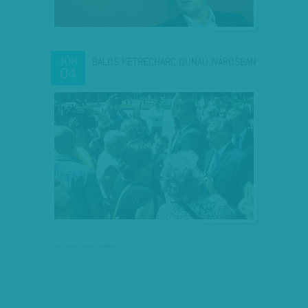
BALOS KETRECHARC DUNAÚJVÁROSBAN
JÚN
04
társadalmi célú hirdetés