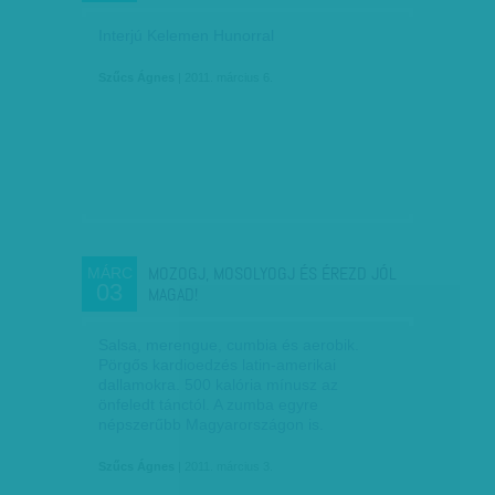
Interjú Kelemen Hunorral
Szűcs Ágnes
| 2011. március 6.
MOZOGJ, MOSOLYOGJ ÉS ÉREZD JÓL
MÁRC
03
MAGAD!
Salsa, merengue, cumbia és aerobik.
Pörgős kardioedzés latin-amerikai
dallamokra. 500 kalória mínusz az
önfeledt tánctól. A zumba egyre
népszerűbb Magyarországon is.
Szűcs Ágnes
| 2011. március 3.