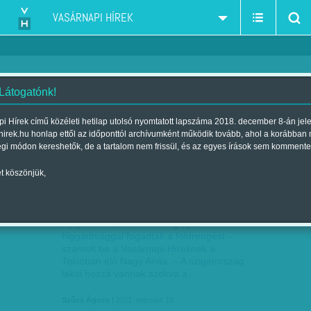
VASÁRNAPI HÍREK
 Látogatónk!
Szűcs Ágnes
szerző:
i Hírek című közéleti hetilap utolsó nyomtatott lapszáma 2018. december 8-án jel
hirek.hu honlap ettől az időponttól archívumként működik tovább, ahol a korábban
égi módon kereshetők, de a tartalom nem frissül, és az egyes írások sem kommente
t köszönjük,
EGY MAGYAR TOKIÓI BESZÁMOLÓJA
MÁRC
13
A japánok számunkra meglepő
higgadtsággal fogadták a földrengést –
számolt be a Vasárnapi Híreknek a
Tokióban élő Nagy Anita. – A szigetország
lakói hozzá vannak szokva a…
Szűcs Ágnes
| 2011. március 13.