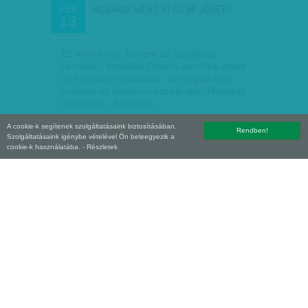
MUBARAK MENT, KI ÉS MI JÖHET?
FEB
13
Ez nem a vég, hanem az átalakulás
kezdete – értékelte Obama amerikai elnök
az egyiptomi fordulatot. Tizennyolc napi
tüntetés és általános sztrájk után Mubarak
lemondott. „Egyiptom…
A cookie-k segítenek szolgáltatásaink biztosításában.
Szűcs Ágnes
| 2011. február 13.
Rendben!
Szolgáltatásaink igénybe vételével Ön beleegyezik a
cookie-k használatába.
- Részletek
ÚT A POLITIKAI SHOW-IG
FEB
10
Hogyan érvényesülhet a baloldal egy
konzervatív társadalomban? Sikerülhet-e
a kommunisták és a
kereszténydemokraták összefogása?
Megoldást jelent-e az eurokommunizmus?