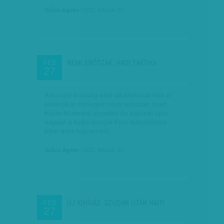
Szűcs Ágnes
| 2011. február 27.
NEMI ERŐSZAK, HADI TAKTIKA
FEB
27
A kongói bíróság első alkalommal ítélt el
katonákat tömeges nemi erőszak miatt.
Kibibi Mutware ezredes és katonái újév
napján a kelet-kongói Fizu településen
több mint hatvan nőt…
Szűcs Ágnes
| 2011. február 27.
ÚJ KIHÍVÁS: SZUDÁN UTÁN HAITI
FEB
27