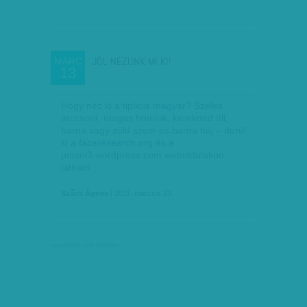
JÓL NÉZÜNK MI KI!
MÁRC
13
Hogy néz ki a tipikus magyar? Széles
arccsont, magas homlok, kerekded áll,
barna vagy zöld szem és barna haj – derül
ki a faceresearch.org és a
pmsol3.wordpress.com weboldalakon
látható…
Szűcs Ágnes
| 2011. március 13.
társadalmi célú hirdetés