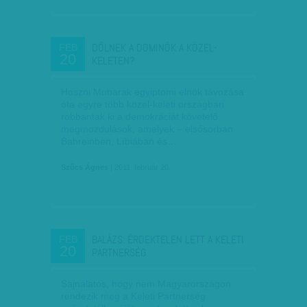
DŐLNEK A DOMINÓK A KÖZEL-
FEB
20
KELETEN?
Hoszni Mubarak egyiptomi elnök távozása
óta egyre több közel-keleti országban
robbantak ki a demokráciát követelő
megmozdulások, amelyek – elsősorban
Bahreinben, Líbiában és…
Szűcs Ágnes
| 2011. február 20.
BALÁZS: ÉRDEKTELEN LETT A KELETI
FEB
20
PARTNERSÉG
Sajnálatos, hogy nem Magyarországon
rendezik meg a Keleti Partnerség