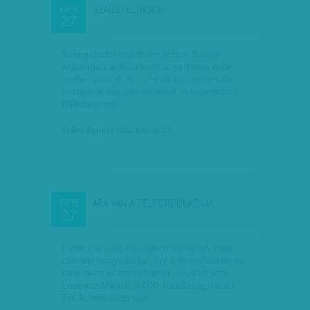
SZAÚDI GONDOK
FEB
27
Szimpátiatüntetést rendeztek Szaúd-
Arábiában a líbiai kormányellenes erők
mellett pénteken – derült ki a német dpa
hírügynökség jelentéséből. A fővárosban,
Rijádban már…
Szűcs Ágnes
| 2011. február 27.
ÁRA VAN A FELFORDULÁSNAK
FEB
27
Líbiára a világ kőolajtermelésének csak
csekély hányada jut, így a termeléskiesés
nem okoz jelentős hiányt – nyilatkozta
Losoncz Miklós, a GKI Gazdaságkutató
Zrt. kutatásvezetője.…