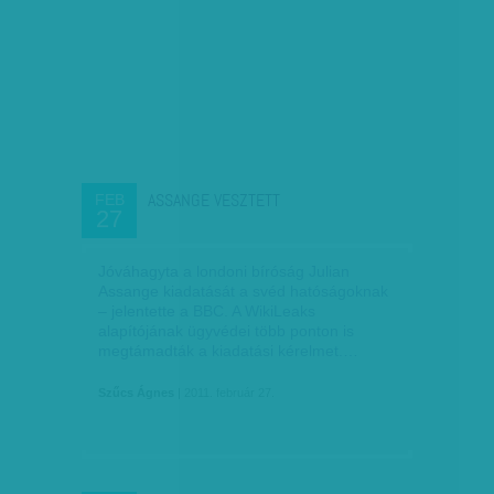
ASSANGE VESZTETT
FEB
27
Jóváhagyta a londoni bíróság Julian
Assange kiadatását a svéd hatóságoknak
– jelentette a BBC. A WikiLeaks
alapítójának ügyvédei több ponton is
megtámadták a kiadatási kérelmet.…
Szűcs Ágnes
| 2011. február 27.