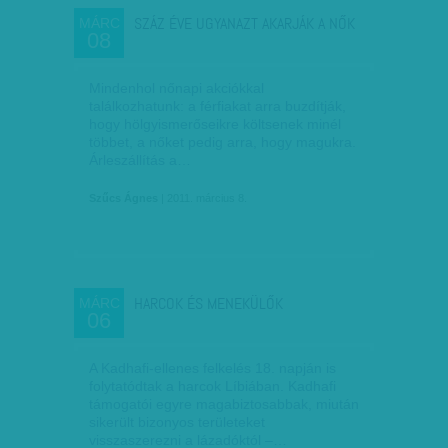
SZÁZ ÉVE UGYANAZT AKARJÁK A NŐK
MÁRC
08
Mindenhol nőnapi akciókkal
találkozhatunk: a férfiakat arra buzdítják,
hogy hölgyismerőseikre költsenek minél
többet, a nőket pedig arra, hogy magukra.
Árleszállítás a…
Szűcs Ágnes
| 2011. március 8.
HARCOK ÉS MENEKÜLŐK
MÁRC
06
A Kadhafi-ellenes felkelés 18. napján is
folytatódtak a harcok Líbiában. Kadhafi
támogatói egyre magabiztosabbak, miután
sikerült bizonyos területeket
visszaszerezni a lázadóktól –…