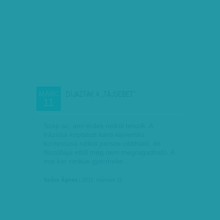
DÍJAZTÁK A „TÁJSEBET”
MÁRC
11
Szép az, ami érdek nélkül tetszik. A
frázissá koptatott kanti kijelentés
kontextusa nélkül persze citálható, de
filozófiája ettől még nem megragadható. A
mai kor cinikus gyermeke…
Szűcs Ágnes
| 2011. március 11.