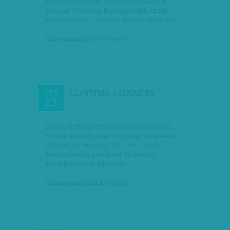
csúcstalálkozóját, mert ez lett volna a
magyar elnökség legmagasabb szintű
rendezvénye – mondta Balázs Péter volt…
Szűcs Ágnes
| 2011. február 20.
ÁLLAMTITKOK A KEREVETEN
FEB
13
Lemondott egy nős amerikai képviselő,
miután kiderült róla, hogy egy társkereső
oldalon ismerkedett. Az olasz elnök
bunga-bunga partijairól és kiskorú
prostituáltakkal folytatott…
Szűcs Ágnes
| 2011. február 13.