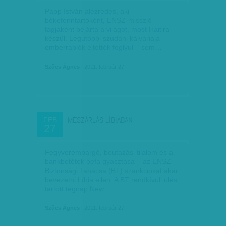
Papp István alezredes, aki
békefenntartóként, ENSZ-misszió
tagjaként bejárta a világot, most Haitira
készül. Legutóbbi szudáni kálváriája –
emberrablók ejtették foglyul – sem…
Szűcs Ágnes
| 2011. február 27.
MÉSZÁRLÁS LÍBIÁBAN
FEB
27
Fegyverembargó, beutazási tilalom és a
bankbetétek befa gyasztása – az ENSZ
Biztonsági Tanácsa (BT) szankciókat akar
bevezetni Líbia ellen. A BT rendkívüli ülés
tartott tegnap New…
Szűcs Ágnes
| 2011. február 27.