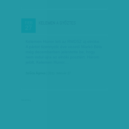
KELEMEN A GYŐZTES
FEB
27
Kelemen Hunor lett az RMDSZ új elnöke.
A pártot tizennyolc éve vezető Markó Béla
még decemberben jelentette be, hogy
nem indul újra az elnöki posztért. Három
jelölt, Kelemen Hunor,…
Szűcs Ágnes
| 2011. február 27.
hirdetés