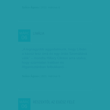
Szűcs Ágnes
| 2011. március 6.
LIMÁLIA
MÁRC
06
„A legnagyobb aggodalmunk, hogy Líbián
a káosz lesz úrrá és egy óriás Szomáliává
válik” – mondta Hillary Clinton arra utalva,
hogy számtalan Irakban és
Afganisztánban felbukkanó…
Szűcs Ágnes
| 2011. március 6.
RÉSZEKTŐL AZ EGÉSZ FELÉ
MÁRC
06