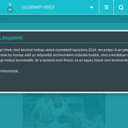
VASÁRNAPI HÍREK
 Látogatónk!
B. O.
szerző:
i Hírek című közéleti hetilap utolsó nyomtatott lapszáma 2018. december 8-án jel
hirek.hu honlap ettől az időponttól archívumként működik tovább, ahol a korábban
égi módon kereshetők, de a tartalom nem frissül, és az egyes írások sem kommente
t köszönjük,
VAGÁNY APRÓSÉFEK VERSENYE -
DEC
07
KONYHAFŐNÖK JUNIOR, RTL II