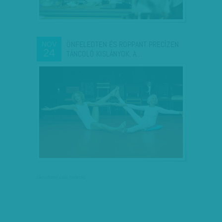
ÖNFELEDTEN ÉS ROPPANT PRECÍZEN
NOV
24
TÁNCOLÓ KISLÁNYOK, A…
társadalmi célú hirdetés