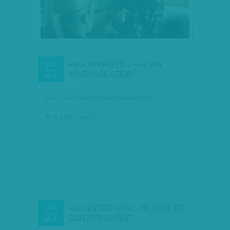
HALÁLBA MENEKÜLT – AZ AMY
JÚL
21
WINEHOUSE-SZTORI
Amy – Az Amy Winehouse-sztori
B. O.
| 2015. július 21.
MEGMENTŐRE VÁRVA - DR. RUSH, TV2,
JÚN
23
CSÜTÖRTÖKÖNKÉNT