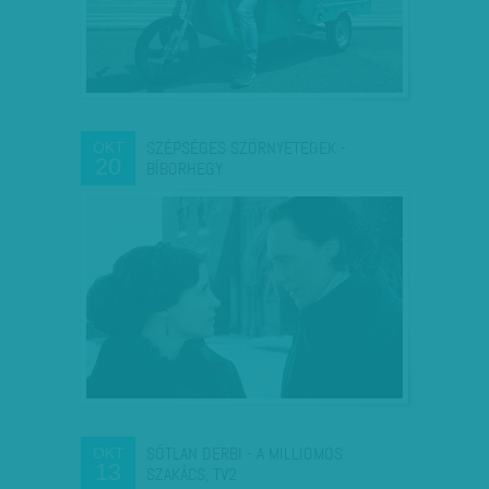
SZÉPSÉGES SZÖRNYETEGEK -
OKT
20
BÍBORHEGY
SÓTLAN DERBI - A MILLIOMOS
OKT
13
SZAKÁCS, TV2