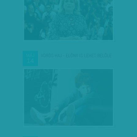
VÖRÖS HAJ - ELŐNY IS LEHET BELŐLE
MÁJ
14