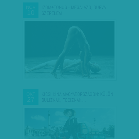
IZOM+TÓNUS - MEGALÁZÓ, DURVA
NOV
10
SZERELEM
KICSI KÍNA MAGYARORSZÁGON: KÜLÖN
OKT
27
BULIZNAK, FOCIZNAK,…