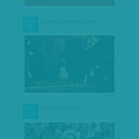
ZOMBIK A KAMERAERDŐBEN
MÁJ
20
NŐI ERŐ A RIVIÉRÁN
MÁJ
17