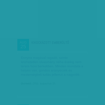
KIKOCKÁZOTT EMBERÖLTŐ
AUG
25
Ennyire magával ragadó, szinte
letehetetlen olvasmány néha évekig nem
terem honi berkekben. Minden mondata a
helyén van, gondos arányérzék és
mesterségbeli tudás jellemzi a nagyobb…
(horner)
| 2011. augusztus 25.