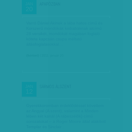
APAPÓZBAN
JAN
20
Varró Dániel Akinek a lába hatos című és
Korszerű mondókák kisbabáknak alcímű
28 versikét, mondókát magában foglaló
kötete kapcsán csupa méltató
állásfoglalásokkal…
(horner)
| 2011. január 20.
SÁRMOS ÁLSZENT
JAN
12
Gyerekkoromban érdeklődéssel követtem
az Angyal (A szent), valamint a Minden
lében két kanál (A rábeszélők) című
sorozatokat – a Roger Moore által alakított
Templar és Sinclair…