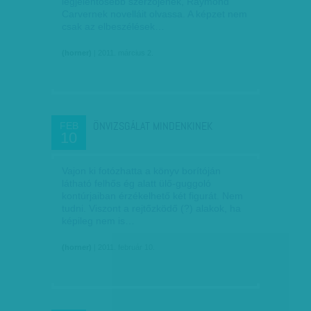
legjelentősebb szerzőjének, Raymond
Carvernek novelláit olvassa. A képzet nem
csak az elbeszélések…
(horner)
| 2011. március 2.
ÖNVIZSGÁLAT MINDENKINEK
FEB
10
Vajon ki fotózhatta a könyv borítóján
látható felhős ég alatt ülő-guggoló
kontúrjaiban érzékelhető két figurát. Nem
tudni. Viszont a rejtőzködő (?) alakok, ha
képileg nem is…
(horner)
| 2011. február 10.