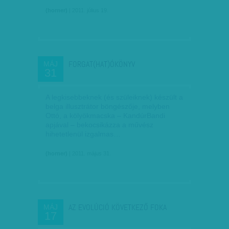
(horner)
| 2011. július 19.
FORGAT(HAT)ÓKÖNYV
MÁJ
31
A legkisebbeknek (és szüleiknek) készült a
belga illusztrátor böngészője, melyben
Ottó, a kölyökmacska – KandúrBandi
apjával – bekocsikázza a művész
hihetetlenül izgalmas…
(horner)
| 2011. május 31.
AZ EVOLÚCIÓ KÖVETKEZŐ FOKA
MÁJ
17