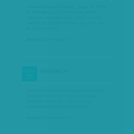
A Kanadában élő Nebula-, Hugo- és Philip
K. Dick-díjas szerző kilencedik önálló
regénye eredetileg Zero History címmel
jelent meg szeptemberben. Így a Sprawl-
és a Híd-trilógiát…
(horner)
| 2010. december 6.
ERŐS HÚROZÁS
NOV
15
Az Ünnepi Könyvhétre megjelenő regény
szerzője októberben elnyerte a Rotary
Irodalmi Díjat (RID) – az ezzel járó
emlékplakettel és 3 millió forinttal.
(horner)
| 2010. november 15.