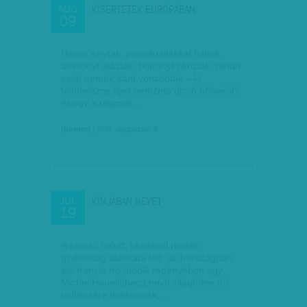
KÍSÉRTETEK EURÓPÁBAN
AUG
09
Hasist szívtak, prostituáltakkal háltak,
asszonyt aláztak, botrányt okoztak, netán
saját nemük iránt vonzódtak – ki
feltételezne ilyet nemzete dicső hőseiről?
Ahogy a régmúlt…
(horner)
| 2011. augusztus 9.
KÍNJÁBAN NEVET
JÚL
19
A szerző halott, ráadásul rituális
gyilkosság áldozata lett: az Írországban
élő francia író ötödik regényében egy
Michel Houellebecq nevű világhíres író
holttestére bukkannak,…