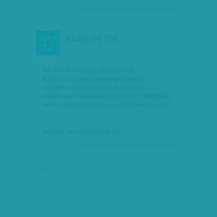
HÖMPÖLYÖG TOVA
SZEP
12
Az idei Budapesti Nemzetközi
Könyvfesztiválon vendégszereplő,
rasztafonataival és egyéniségével
mindenkit elbűvölő lengyel írónő magyarul
immár harmadik megjelent kötete azontúl,
…
(horner)
| 2011. szeptember 12.
hirdetés