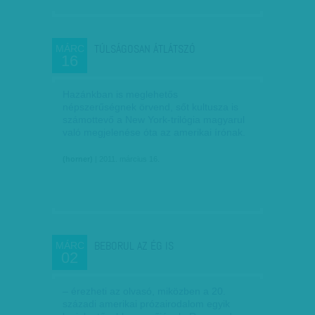
TÚLSÁGOSAN ÁTLÁTSZÓ
MÁRC
16
Hazánkban is meglehetős
népszerűségnek örvend, sőt kultusza is
számottevő a New York-trilógia magyarul
való megjelenése óta az amerikai írónak.
(horner)
| 2011. március 16.
BEBORUL AZ ÉG IS
MÁRC
02
– érezheti az olvasó, miközben a 20.
századi amerikai prózairodalom egyik