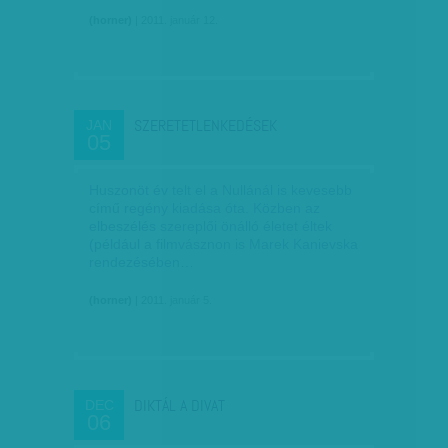
(horner)
| 2011. január 12.
SZERETETLENKEDÉSEK
JAN
05
Huszonöt év telt el a Nullánál is kevesebb
című regény kiadása óta. Közben az
elbeszélés szereplői önálló életet éltek
(például a filmvásznon is Marek Kanievska
rendezésében…
(horner)
| 2011. január 5.
DIKTÁL A DIVAT
DEC
06