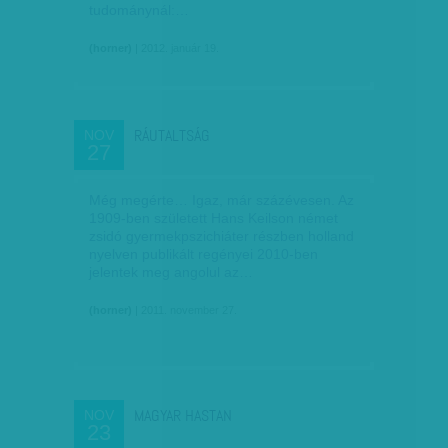
tudománynál:…
(horner)
| 2012. január 19.
RÁUTALTSÁG
NOV
27
Még megérte… Igaz, már százévesen. Az
1909-ben született Hans Keilson német
zsidó gyermekpszichiáter részben holland
nyelven publikált regényei 2010-ben
jelentek meg angolul az…
(horner)
| 2011. november 27.
MAGYAR HASTAN
NOV
23