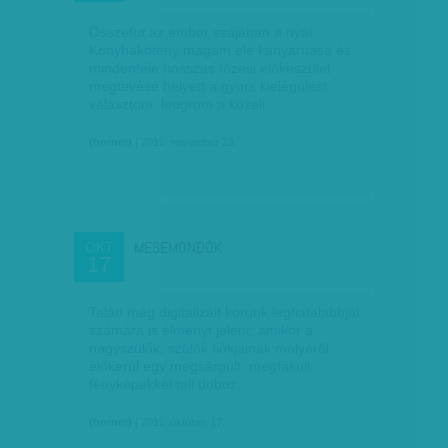
Összefut az ember szájában a nyál.
Konyhakötény magam elé kanyarítása és
mindenféle hosszas főzési előkészület
megtevése helyett a gyors kielégülést
választom: leugrom a közeli…
(horner)
| 2011. november 23.
MESEMONDÓK
OKT
17
Talán még digitalizált korunk legfiatalabbjai
számára is élményt jelent, amikor a
nagyszülők, szülők fiókjainak mélyéről
előkerül egy megsárgult, megfakult
fényképekkel teli doboz…
(horner)
| 2011. október 17.