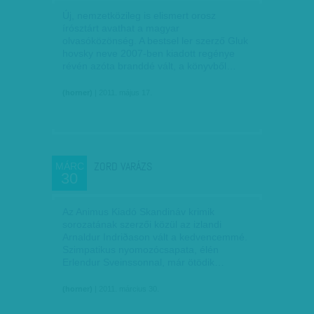
Új, nemzetközileg is elismert orosz
írósztárt avathat a magyar
olvasóközönség. A bestsel ler szerző Gluk
hovsky neve 2007-ben kiadott regénye
révén azóta branddé vált, a könyvből…
(horner)
| 2011. május 17.
ZORD VARÁZS
MÁRC
30
Az Animus Kiadó Skandináv krimik
sorozatának szerzői közül az izlandi
Arnaldur Indriðason vált a kedvencemmé.
Szimpatikus nyomozócsapata, élén
Erlendur Sveinssonnal, már ötödik…
(horner)
| 2011. március 30.