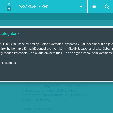
VASÁRNAPI HÍREK
 Látogatónk!
(horner)
szerző:
i Hírek című közéleti hetilap utolsó nyomtatott lapszáma 2018. december 8-án jel
hirek.hu honlap ettől az időponttól archívumként működik tovább, ahol a korábban
égi módon kereshetők, de a tartalom nem frissül, és az egyes írások sem kommente
t köszönjük,
INTERGALAKTIKUS TISZTELETKÖRÖK
MÁJ
22
Ha pénteken munkába menet – időjárástól
függetlenül – nagyszámú, törölközővel a
vállán vagy a nyaka körül járó-kelő
emberszabásúba botlunk, ne gondoljuk
elsőre azt, hogy…
(horner)
| 2012. május 22.