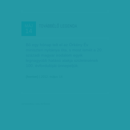
TOVÁBBÉLŐ LEGENDA
MÁJ
14
Bő egy hónap telt el az Örkény Év
miniszteri nyitánya óta, s most ismét a 20.
századi magyar irodalom egyik
legnagyobb hatású alakja születésének
100. évfordulóját ünnepeljük.
(horner)
| 2012. május 14.
társadalmi célú hirdetés