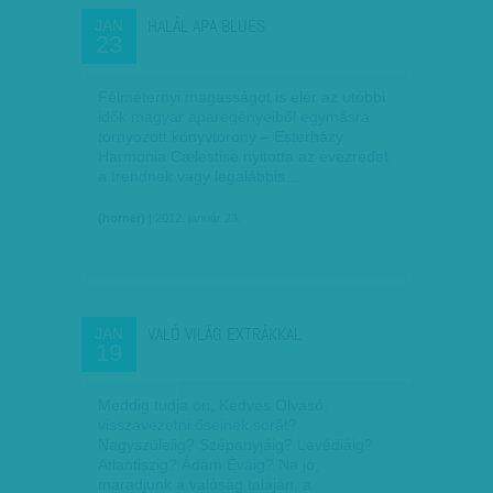
HALÁL APA BLUES
JAN
23
Félméternyi magasságot is elér az utóbbi
idők magyar aparegényeiből egymásra
tornyozott könyvtorony – Esterházy
Harmonia Cælestise nyitotta az évezredet
a trendnek vagy legalábbis…
(horner)
| 2012. január 23.
VALÓ VILÁG EXTRÁKKAL
JAN
19
Meddig tudja ön, Kedves Olvasó,
visszavezetni őseinek sorát?
Nagyszüleiig? Szépanyjáig? Levédiáig?
Atlantiszig? Ádám Éváig? Na jó,
maradjunk a valóság talaján, a