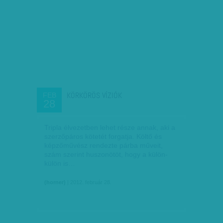
KÖRKÖRÖS VÍZIÓK
FEB
28
Tripla élvezetben lehet része annak, aki a
szerzőpáros kötetét forgatja. Költő és
képzőművész rendezte párba műveit,
szám szerint huszonötöt, hogy a külön-
külön is…
(horner)
| 2012. február 28.