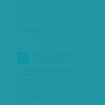
Négy nap múlva kezdődhet a
„partraszállás”, a rendőrség ugyanis
tegnapi döntésével engedélyezte a
szakszervezeti akcióegység Clark Ádám
térre meghirdetett demonstrációját is,…
Kun J. Erzsébet
| 2011. szeptember 25.
NEM VÁLLALJÁK A RENDŐRÖK A
SZEP
18
TÜNTETÉS SZÉTVERÉSÉT
Az emberek világos üzenetet kaptak a
hatalom részéről, hogy veszélyben a
demokrácia – így reagált a szeptember
29-től induló szakszervezeti
demonstrációsorozat rendőrségi…
Kun J. Erzsébet
| 2011. szeptember 18.