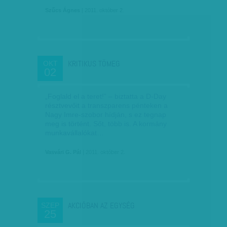
Szűcs Ágnes
| 2011. október 2.
KRITIKUS TÖMEG
OKT
02
„Foglald el a teret!” – biztatta a D-Day
résztvevőit a transzparens pénteken a
Nagy Imre-szobor hídján, s ez tegnap
meg is történt. Sőt, több is. A kormány
munkavállalókat…
Vasvári G. Pál
| 2011. október 2.
AKCIÓBAN AZ EGYSÉG
SZEP
25