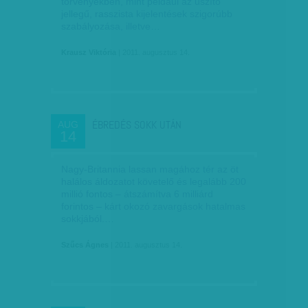
törvényekben, mint például az uszító
jellegű, rasszista kijelentések szigorúbb
szabályozása, illetve…
Krausz Viktória
| 2011. augusztus 14.
ÉBREDÉS SOKK UTÁN
AUG
14
Nagy-Britannia lassan magához tér az öt
halálos áldozatot követelő és legalább 200
millió fontos – átszámítva 6 milliárd
forintos – kárt okozó zavargások hatalmas
sokkjából.…
Szűcs Ágnes
| 2011. augusztus 14.