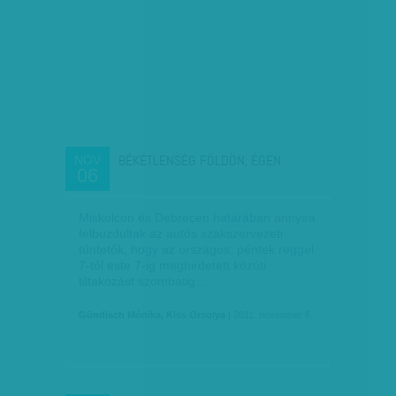
BÉKÉTLENSÉG FÖLDÖN, ÉGEN
NOV
06
Miskolcon és Debrecen határában annyira
felbuzdultak az autós szakszervezeti
tüntetők, hogy az országos, péntek reggel
7-től este 7-ig meghirdetett közúti
tiltakozást szombatig…
Gündisch Mónika, Kiss Orsolya
| 2011. november 6.