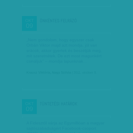
ÖNKÉNTES FELRÁZÓ
OKT
09
„Nem gondolom, hogy egyszer csak
Orbán Viktor majd azt mondja, jól van
srácok, akkor gyertek és beszéljük meg,
mit szeretnétek. De ezt most magunkért
csináljuk” – mondja lapunknak…
Krausz Viktória, Nagy Szilvia
| 2011. október 9.
TÜNTETÉSI HATÁROK
OKT
09
A Fidesztől várja az Egymillióan a magyar
sajtószabadságért Facebook-csoport