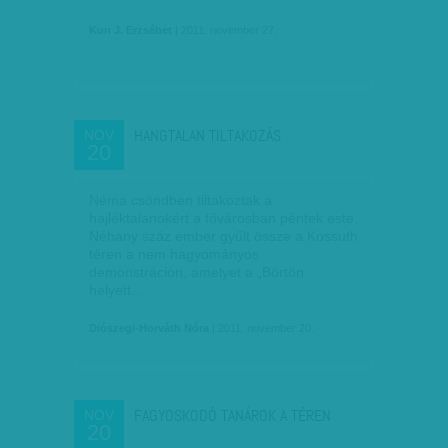
Kun J. Erzsébet
| 2011. november 27.
HANGTALAN TILTAKOZÁS
NOV
20
Néma csöndben tiltakoztak a
hajléktalanokért a fővárosban péntek este.
Néhány száz ember gyűlt össze a Kossuth
téren a nem hagyományos
demonstráción, amelyet a „Börtön
helyett…
Diószegi-Horváth Nóra
| 2011. november 20.
FAGYOSKODÓ TANÁROK A TÉREN
NOV
20