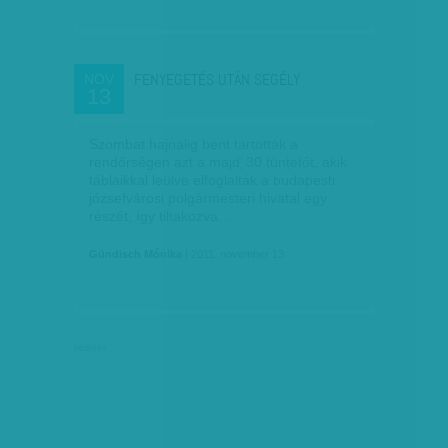
FENYEGETÉS UTÁN SEGÉLY
NOV
13
Szombat hajnalig bent tartották a
rendőrségen azt a majd’ 30 tüntetőt, akik
tábláikkal leülve elfoglalták a budapesti
józsefvárosi polgármesteri hivatal egy
részét, így tiltakozva…
Gündisch Mónika
| 2011. november 13.
hirdetés