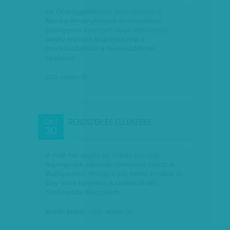
Az Országgyűlésnek beterjesztett új
Munka törvénykönyve tervezetében
bőségesen szerepel olyan változtatás,
amely teljesen kiszolgáltatná a
munkavállalókat a munkaadóknak,
ráadásul…
2011. október 30.
RENDSZER ÉS ELLENZÉKE
OKT
30
A múlt hét végén az Orbán-korszak
legnagyobb ellenzéki tüntetése zajlott le
Budapesten. Ahogy a pár héttel korábbi D-
Day nevű tüntetést a civilekből álló
Szolidaritás Mozgalom…
Bozóki András
| 2011. október 30.