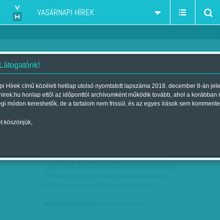
VASÁRNAPI HÍREK
 Látogatónk!
tüntetés-demonstráció-sztrájk-tiltakozás
szűkítés:
i Hírek című közéleti hetilap utolsó nyomtatott lapszáma 2018. december 8-án jel
hirek.hu honlap ettől az időponttól archívumként működik tovább, ahol a korábban
égi módon kereshetők, de a tartalom nem frissül, és az egyes írások sem kommente
t köszönjük,
TÖMEGNYOMÁS ALATT
DEC
11
Vezetne emberbe áramot? Öt emberen
vagy csak egyen küldene át egy villamost?
Többségünk képes kegyetlenkedésekre,
pedig nem vagyunk szörnyetegek.
Diószegi-Horváth Nóra
| 2011. december 11.