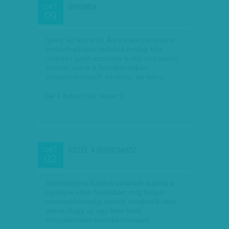
RINGBEN
OKT
09
Igény, az lenne rá. A kormánnyal szoros
emberfogásban működő hetilap híre
olvastán jutott eszembe a régi vicc poros
poénja: van-e a Szovjetunióban
antiszemitizmus?; az nincs, de igény…
Gál J. Zoltán
| 2011. október 9.
KÖZEL A POGROMHOZ
OKT
02
Szélsőjobbos fiatalok tüntettek tegnap a
cigányok ellen Szófiában, míg bolgár
nemzetbiztonsági tanács rendkívüli ülést
tartott, hogy az egy hete tartó
erőszakhullám következményeit…