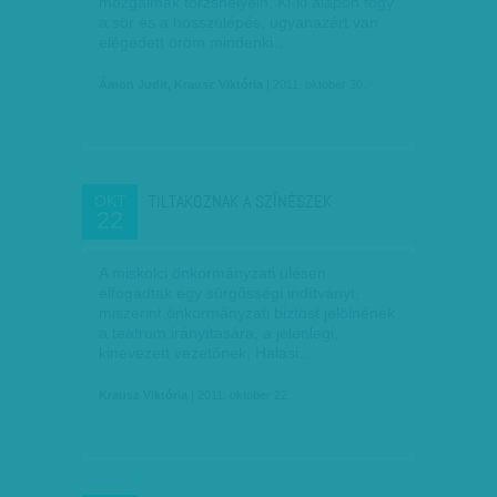
mozgalmak törzshelyein. Ki-ki alapon fogy
a sör és a hosszúlépés, ugyanazért van
elégedett öröm mindenki…
Ámon Judit, Krausz Viktória
| 2011. október 30.
TILTAKOZNAK A SZÍNÉSZEK
OKT
22
A miskolci önkormányzati ülésen
elfogadtak egy sürgősségi indítványt,
miszerint önkormányzati biztost jelölnének
a teátrum irányítására, a jelenlegi,
kinevezett vezetőnek, Halasi…
Krausz Viktória
| 2011. október 22.