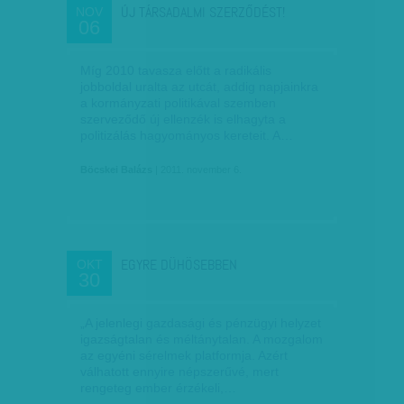
ÚJ TÁRSADALMI SZERZŐDÉST!
NOV
06
Míg 2010 tavasza előtt a radikális
jobboldal uralta az utcát, addig napjainkra
a kormányzati politikával szemben
szerveződő új ellenzék is elhagyta a
politizálás hagyományos kereteit. A…
Böcskei Balázs
| 2011. november 6.
EGYRE DÜHÖSEBBEN
OKT
30
„A jelenlegi gazdasági és pénzügyi helyzet
igazságtalan és méltánytalan. A mozgalom
az egyéni sérelmek platformja. Azért
válhatott ennyire népszerűvé, mert
rengeteg ember érzékeli,…