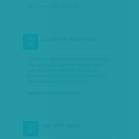
Szűcs Ágnes
| 2011. október 30.
SZOLGÁLATRA JELENTKEZEM
OKT
30
Tüntettünk. Az orvos meg az egyetemista.
Úgy, ahogy azt egy hete megígértem. A
saját két szemünkkel láttuk, hogy az
Erzsébet hídtól az Astoriáig egyetlenegy
darab embernek sem tetszik a…
Horváth Dorka
| 2011. október 30.
CSAK KETTŐ MARAD?
OKT
30