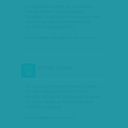
A feldühödött tüntetők és a rendőrség
tegnap többször is összecsapott
Rómában. A védelmi minisztériumot, több
autót és egy páncélozott rendőrségi
járművet is felgyújtottak az…
Krausz Viktória, Szűcs Ágnes
| 2011. október 16.
KITÉRNEK A CIVILEK
OKT
16
Az okos enged elvével élnek az október
23-i Nem tetszik a rendszer?! nevű
tüntetés ötletgazdái. Egy órával korábban,
15 órakor kezdik az Erzsébet tér pesti
hídfőjénél a Szabad…
Krausz Viktória
| 2011. október 16.