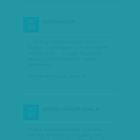
GÁZÓRAVADÁSZAT
OKT
30
„…és még üldözési mániám sincs!
Kaptam, továbbküldöm és nem is tartom
lehetetlennek!” – az egyik nagy hazai
gázszolgáltató, a Tigáz Zrt. sajátos
ügyintézési,…
Gündisch Mónika
| 2011. október 30.
MINDENKI MÁSKÉPP CSINÁLJA
OKT
30
Október huszonharmadika, késő este.
Már-már forradalmi a hangulat a civil