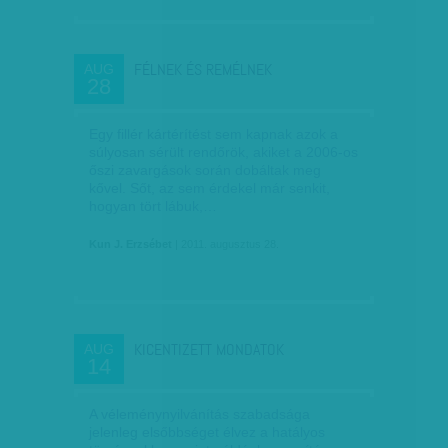
FÉLNEK ÉS REMÉLNEK
AUG
28
Egy fillér kártérítést sem kapnak azok a
súlyosan sérült rendőrök, akiket a 2006-os
őszi zavargások során dobáltak meg
kővel. Sőt, az sem érdekel már senkit,
hogyan tört lábuk,…
Kun J. Erzsébet
| 2011. augusztus 28.
KICENTIZETT MONDATOK
AUG
14
A véleménynyilvánítás szabadsága
jelenleg elsőbbséget élvez a hatályos