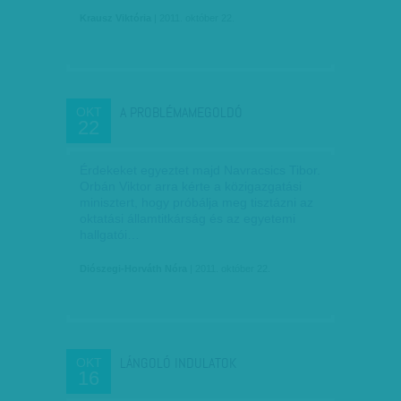
Krausz Viktória
| 2011. október 22.
A PROBLÉMAMEGOLDÓ
OKT
22
Érdekeket egyeztet majd Navracsics Tibor.
Orbán Viktor arra kérte a közigazgatási
minisztert, hogy próbálja meg tisztázni az
oktatási államtitkárság és az egyetemi
hallgatói…
Diószegi-Horváth Nóra
| 2011. október 22.
LÁNGOLÓ INDULATOK
OKT
16