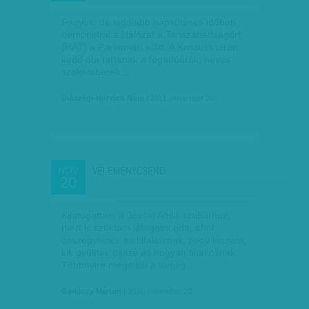
Fagyos, de legalább napsütéses időben
demonstrál a Hálózat a Tanszabadságért
(HAT) a Parlament előtt. A Kossuth téren
kedd óta tartanak a fogadóórák, neves
szakemberek…
Diószegi-Horváth Nóra
| 2011. november 20.
VÉLEMÉNYCSEND
NOV
20
Kilátogattam a József Attila-szoborhoz,
mert ki szoktam látogatni oda, ahol
összegyűlnek és tiltakoznak, hogy lássam,
kik gyűlnek össze és hogyan tiltakoznak.
Többnyire megállok a tömeg…
Gerlóczy Márton
| 2011. november 20.