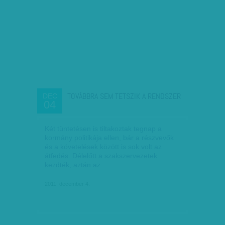
TOVÁBBRA SEM TETSZIK A RENDSZER
DEC
04
Két tüntetésen is tiltakoztak tegnap a
kormány politikája ellen, bár a részvevők
és a követelések között is sok volt az
átfedés. Délelőtt a szakszervezetek
kezdték, aztán az…
2011. december 4.