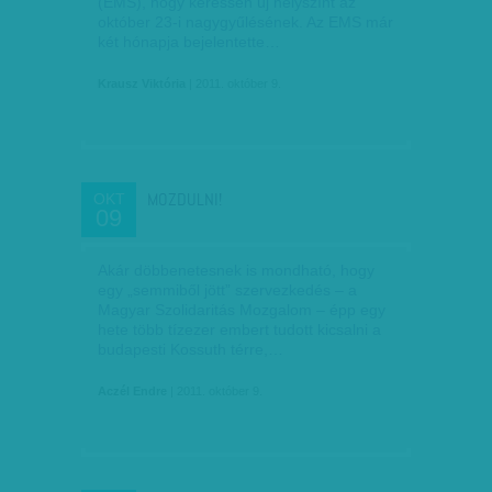
(EMS), hogy keressen új helyszínt az
október 23-i nagygyűlésének. Az EMS már
két hónapja bejelentette…
Krausz Viktória
| 2011. október 9.
MOZDULNI!
OKT
09
Akár döbbenetesnek is mondható, hogy
egy „semmiből jött” szervezkedés – a
Magyar Szolidaritás Mozgalom – épp egy
hete több tízezer embert tudott kicsalni a
budapesti Kossuth térre,…
Aczél Endre
| 2011. október 9.