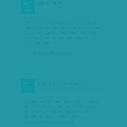
MENNI KÉNE!
OKT
22
Utálom, ha így néznek. Tudom én, hogy
szirénázik zsebem, de akkor is. A nővérem
hív. Orvos, így legalább tőlem megkapja,
ami jár. A mentős csengőhangot. És a
figyelmet, persze.
Horváth Dorka
| 2011. október 22.
NEM TETSZIK A RENDSZER?!
OKT
22
Az október 23-i tüntetés dalát és az arról
készült videoklipet több mint 140 ezren
látták már, a héten világszerte a 45.
legtöbbre értékelt videó a zene
kategóriában a legnagyobb…