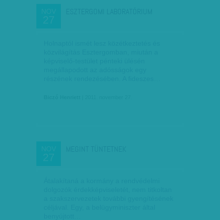
ESZTERGOMI LABORATÓRIUM
NOV
27
Holnaptól ismét lesz közétkeztetés és
közvilágítás Esztergomban, miután a
képviselő-testület pénteki ülésén
megállapodott az adósságok egy
részének rendezésében. A fideszes…
Biczó Henriett
| 2011. november 27.
MEGINT TÜNTETNEK
NOV
27
Átalakítaná a kormány a rendvédelmi
dolgozók érdekképviseletét, nem titkoltan
a szakszervezetek további gyengítésének
céljával. Egy, a belügyminiszter által
benyújtott…