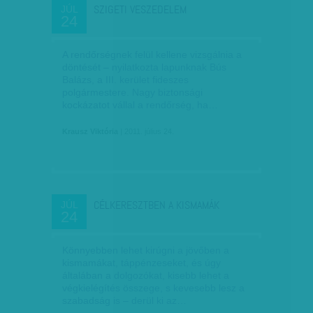
SZIGETI VESZEDELEM
JÚL
24
A rendőrségnek felül kellene vizsgálnia a
döntését – nyilatkozta lapunknak Bús
Balázs, a III. kerület fideszes
polgármestere. Nagy biztonsági
kockázatot vállal a rendőrség, ha…
Krausz Viktória
| 2011. július 24.
CÉLKERESZTBEN A KISMAMÁK
JÚL
24
Könnyebben lehet kirúgni a jövőben a
kismamákat, táppénzeseket, és úgy
általában a dolgozókat, kisebb lehet a
végkielégítés összege, s kevesebb lesz a
szabadság is – derül ki az…