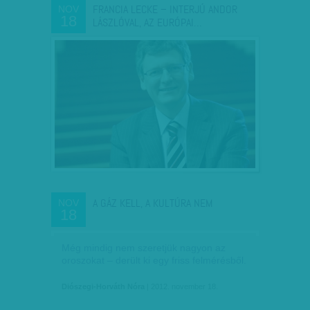
FRANCIA LECKE – INTERJÚ ANDOR
NOV
18
LÁSZLÓVAL, AZ EURÓPAI…
A GÁZ KELL, A KULTÚRA NEM
NOV
18
Még mindig nem szeretjük nagyon az
oroszokat – derült ki egy friss felmérésből.
Diószegi-Horváth Nóra
| 2012. november 18.