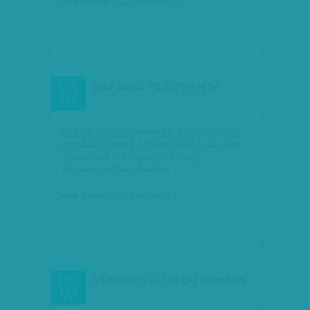
Kiss Orsolya
| 2012. december 10.
AVAR JÁNOS: PALESZTIN PECH
DEC
03
Abba Eban néhai izraeli külügyminiszter
mondása szerint a palesztinok soha sem
szalasztják el az alkalmat, hogy
elszalasszák az alkalmat.
Avar János
| 2012. december 3.
NÖVEKEDÉSI FÁJDALMAK AFRIKÁBAN
DEC
03