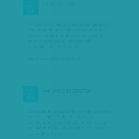
A VILÁG 2013-BAN
DEC
31
A Kígyó éve a világpolitikában is igencsak
izgalmasnak ígérkezik, számos mondat
végére kerülhet pont, ugyanakkor még
annál is több régi-új kérdést kell
megválaszolni. Mint mindig,…
Kiss Orsolya
| 2012. december 31.
AVAR JÁNOS: TÚSZTARTÓK
DEC
31
Jósolgatunk, találgatunk ilyentájt, kedvenc
év végi – újévi foglalatosság ez, s
voltaképpen pótcselekvés, amikor pedig
leginkább azt kellene kitalálnunk, hogyan
szabadítható ki a…