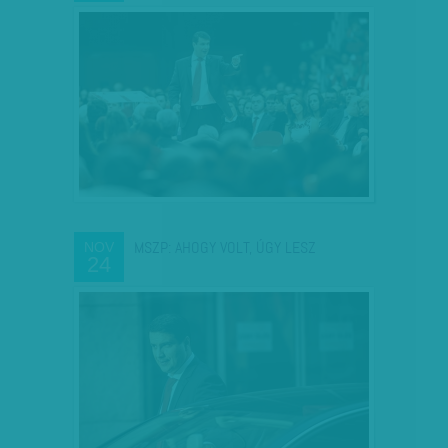
MSZP: AHOGY VOLT, ÚGY LESZ
NOV
24