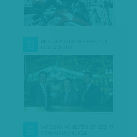
MIÉRT KÉRDEZTÉK MESTERHÁZYTÓL,
ÁPR
20
HOGY SZOKOTT-E…
HARCOS KIHÍVÓ: MESTERHÁZY SZERINT
JAN
26
ORBÁNNAK MENNIE KELL