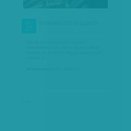
EGYMÁSNAK ESETT AZ ELLENZÉK
OKT
27
Szerda óta semmit sem vesztett
lendületéből a vita, ami a Demokratikus
Koalíció és az MSZP–Együtt-páros között
robbant ki.
Munkatársunktól
| 2013. október 27.
hirdetés