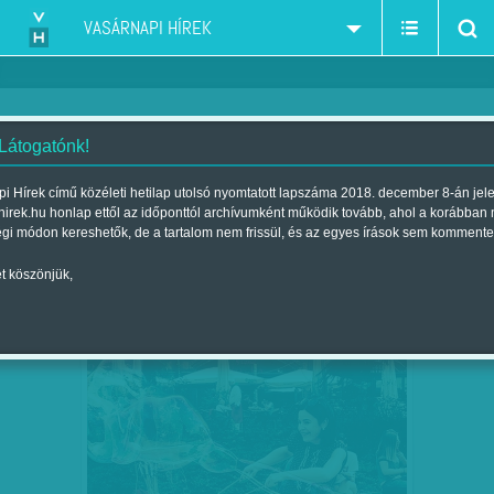
VASÁRNAPI HÍREK
 Látogatónk!
Mesterházy Attila
szűkítés:
i Hírek című közéleti hetilap utolsó nyomtatott lapszáma 2018. december 8-án jel
hirek.hu honlap ettől az időponttól archívumként működik tovább, ahol a korábban
égi módon kereshetők, de a tartalom nem frissül, és az egyes írások sem kommente
t köszönjük,
MÁR MEGINT KIBESZÉLNEK
AUG
21