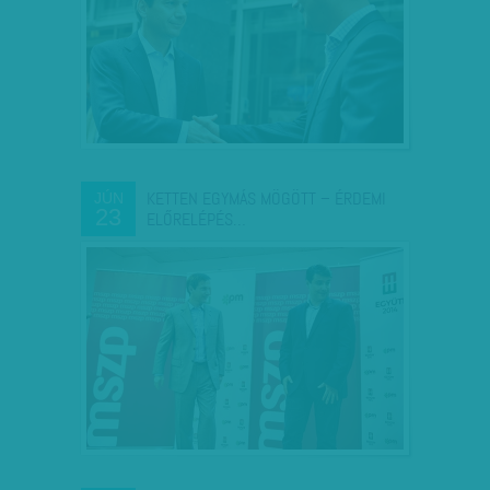
KETTEN EGYMÁS MÖGÖTT – ÉRDEMI
JÚN
23
ELŐRELÉPÉS…