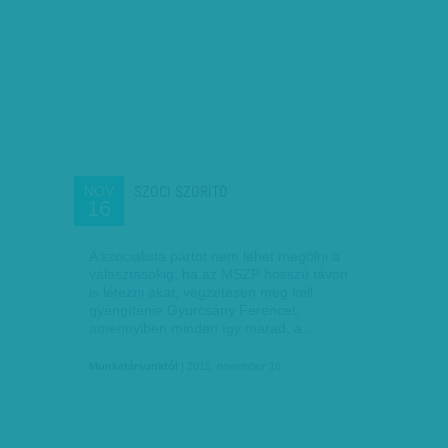
SZOCI SZORÍTÓ
NOV
16
A szocialista pártot nem lehet megölni a
választásokig; ha az MSZP hosszú távon
is létezni akar, végzetesen meg kell
gyengítenie Gyurcsány Ferencet;
amennyiben minden így marad, a…
Munkatársunktól
| 2015. november 16.