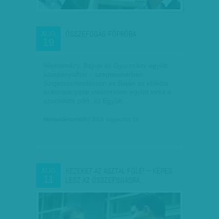
ÖSSZEFOGÁS-FŐPRÓBA
AUG
19
Mesterházy, Bajnai és Gyurcsány együtt
kampányolhat – szeptemberben
Szigetszentmiklóson és Baján az időközi
önkormányzati választáson együtt indul a
szocialista párt, az Együtt…
Munkatársunktól
| 2013. augusztus 19.
KEZEKET AZ ASZTAL FÖLÉ! – KÉPES
AUG
11
LESZ AZ ÖSSZEFOGÁSRA…