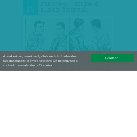
BELECSAPNAK! – KEZDŐDIK AZ
JÚN
16
ELLENZÉKI ÖSSZEFOGÁS
A cookie-k segítenek szolgáltatásaink biztosításában.
Rendben!
Szolgáltatásaink igénybe vételével Ön beleegyezik a
cookie-k használatába.
- Részletek
VALAMI ELKEZDŐDÖTT – KÖZELÍT
ÁPR
28
EGYMÁSHOZ AZ MSZP ÉS…