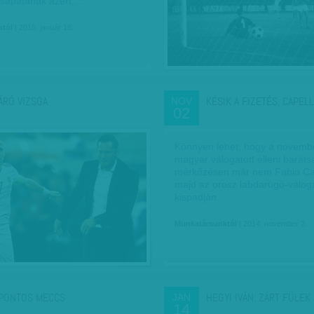
sapatának azért,…
któl
| 2015. január 18.
ÁRÓ VIZSGA
KÉSIK A FIZETÉS, CAPEL
NOV
02
Könnyen lehet, hogy a novembe
magyar válogatott elleni barát
mérkőzésen már nem Fabio Cap
majd az orosz labdarúgó-váloga
kispadján.
Munkatársunktól
| 2014. november 2.
PONTOS MECCS
HEGYI IVÁN: ZÁRT FÜLEK
JAN
14