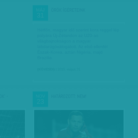
ÖRÖK ÍGÉRETEINK
MÁJ
31
Hétfőn, magyar idő szerint kora reggel lép
pályára Új-Zélandon az U20-as
világbajnokságon a magyar
labdarúgóválogatott. Az első ellenfél
Észak-Korea, aztán Nigéria, majd
Brazília…
(KÖVESDI)
| 2015. május 31.
K' -
HATÁROZOTT: NEM!
NOV
23