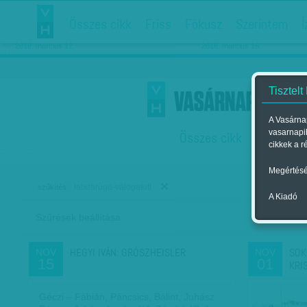
Összes cikk
Friss
Fókusz
Szerintem
Í
Chipekkel a rák ellen
Párkapcsolati matiné
2018. március 12.
2018. március 16.
Tisztelt
A Vasárnap
vasarnapi
Összes cikk
Friss
F
cikkek a r
Megértésé
labdarúgó-válogatott
szűkítés:
A Kiadó
Szűrések beállítása
Szer
HEGYI IVÁN: GRÓSZHEISLER
SOK
NOV
NOV
15
01
KRI
Géczi – Fábián, Páncsics, Bálint, Juhász