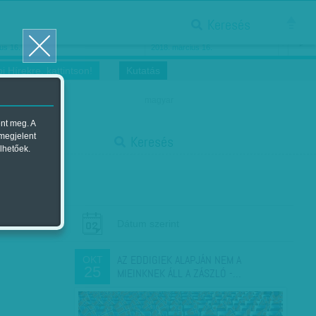
Keresés
ősnők nőnapra
Megtáncoltatott Oscar-szobor
us 16.
2018. március 16.
i Hírekre, kattintson!
Kutatás
magyar
ent meg. A
start
 megjelent
Keresés
lhetőek.
stop
Dátum szerint
AZ EDDIGIEK ALAPJÁN NEM A
OKT
25
MIEINKNEK ÁLL A ZÁSZLÓ -…