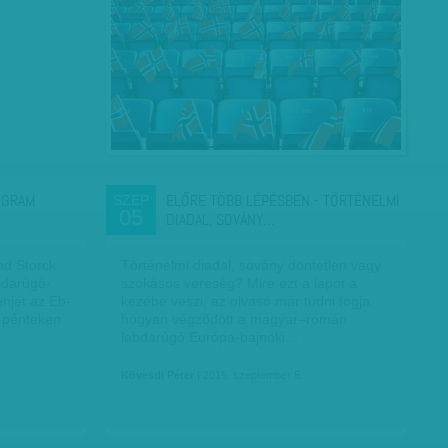
OGRAM
ELŐRE TÖBB LÉPÉSBEN - TÖRTÉNELMI
SZEP
05
DIADAL, SOVÁNY…
nd Storck
Történelmi diadal, sovány döntetlen vagy
bdarúgó-
szokásos vereség? Mire ezt a lapot a
enjét az Eb-
kezébe veszi, az olvasó már tudni fogja,
t pénteken
hogyan végződött a magyar–román
labdarúgó Európa-bajnoki…
Kövesdi Péter
| 2015. szeptember 5.