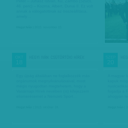
Péter – Juhász István, Kű, Zámbó (Szűcs,
46. perc) – Kozma, Albert, Dunai II. Ez volt
annak a válogatottnak az összeállítása,
amely…
Hegyi Iván
| 2015. november 15.
HEGYI IVÁN: CSÜTÖRTÖKI HÍREK
HEG
OKT
SZEP
18
20
Egy újság általában ne foglalkozzék más
A magyar l
orgánumok megnyilvánulásaival, most
kapuk mögé
mégis nyugodtan megtehetem, hogy a
nyolcadiká
Vasárnapi Hírek nevében (is) kifejezzem
fogadja a F
elismerésemet a Nemzeti Sport…
ahogyan te
Hegyi Iván
| 2015. október 18.
Hegyi Iván
| 2