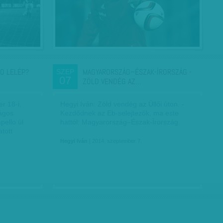
LO LELÉP?
MAGYARORSZÁG–ÉSZAK-ÍRORSZÁG -
SZEP
07
ZÖLD VENDÉG AZ…
r 18-i,
Hegyi Iván: Zöld vendég az Üllői úton. -
ságos
Kezdődnek az Eb-selejtezők, ma este
ello ül
hattól: Magyarország–Észak-Írország.
tott
Hegyi Iván
| 2014. szeptember 7.