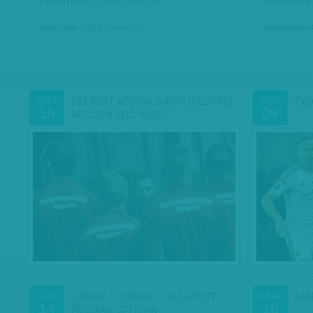
rendeznek az Üllői úton. Az…
labdarúgóc
Hegyi Iván
| 2015. március 29.
Munkatársun
HÉT PONT MEGVAN, A KÖVETKEZŐ KÉT
ÉVZ
NOV
NOV
16
09
MECCSEN KELL NÉGY…
JÖNNEK A CSEHEK – VÁLOGATOTT
HAT
AUG
MÁRC
14
18
PROGRAM: SZERDÁN…