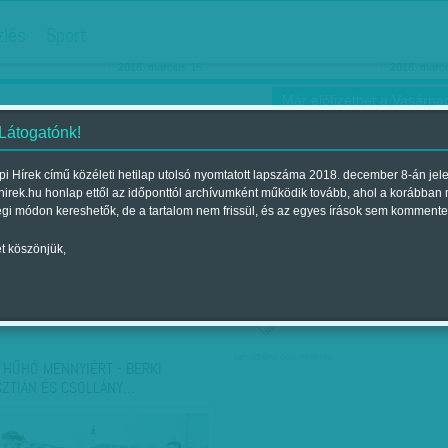
hirdetés
zlés
Sport
Ha még egyszer nyolcvanéves…
Barbie-h
2018. március 16.
2018. márci
Már előfizethet a Vasárnap
 Látogatónk!
i Hírek című közéleti hetilap utolsó nyomtatott lapszáma 2018. december 8-án jel
hirek.hu honlap ettől az időponttól archívumként működik tovább, ahol a korábban
ókusz
Szerintem
Ízlés
Sport
égi módon kereshetők, de a tartalom nem frissül, és az egyes írások sem kommente
t köszönjük,
ző szerint
Címke szerint
társadalmi célú hirdetés
 HŰHÓ MENNYIÉRT - BERKI
SZTIÁN ÉS CSOLLÁNY…