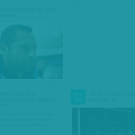
hirdetés
DAI PÁL MEGSZERETTE - MEGY
Y MARAD?
YIÉRT ENGEDI EL A
'JÖTTEK A CSEHSZLOVÁKO
DEC
04
EJTEZŐMECCSEKRE DÁRDAIT A
MARSEILLE, ’69
THA
Zeitung német lap értesülése
Magyar Labdarúgó-szövetség
 ezer eurót, átszámítva
millió forintot fizet a Hertha