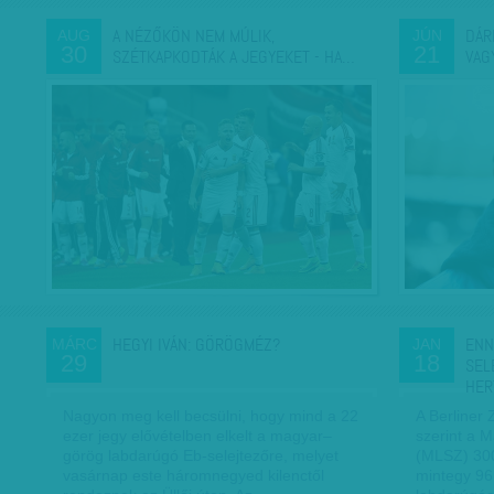
A NÉZŐKÖN NEM MÚLIK,
DÁR
AUG
JÚN
30
21
SZÉTKAPKODTÁK A JEGYEKET - HA…
VAG
HEGYI IVÁN: GÖRÖGMÉZ?
ENN
MÁRC
JAN
29
18
SEL
HER
Nagyon meg kell becsülni, hogy mind a 22
A Berliner 
ezer jegy elővételben elkelt a magyar–
szerint a 
görög labdarúgó Eb-selejtezőre, melyet
(MLSZ) 300
vasárnap este háromnegyed kilenctől
mintegy 96 