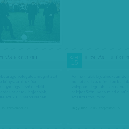
YI IVÁN: KIS CSOPORT
HEGYI IVÁN: T BETŰS PR
SZEP
15
abdarúgó-válogatott megint zárt
Vannak, akik fájdalmukban Ber
 kényszerül: október
német szakvezetőre kenik a la
n ugyanúgy nézők nélkül
válogatott legutóbbi két döntetl
eröer-szigetek legjobbjait,
selejtezőkön, noha mind a múl
tte azt 2013 márciusában…
az Üllői úton, mind…
015. szeptember 20.
Hegyi Iván
| 2015. szeptember 15.