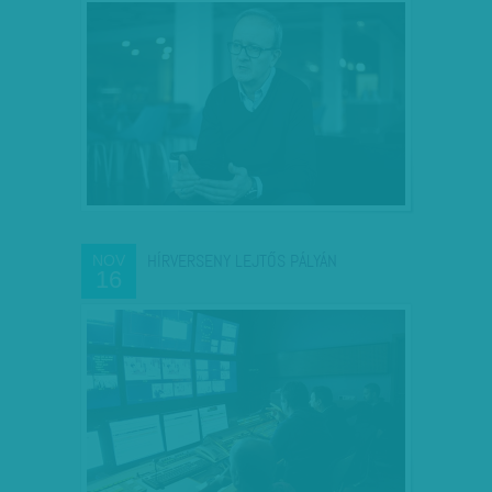
HÍRVERSENY LEJTŐS PÁLYÁN
NOV
16