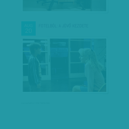
FOTELBÓL: A JÖVŐ KEZDETE
AUG
20
társadalmi célú hirdetés