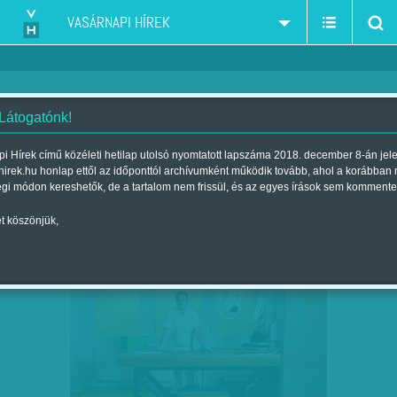
VASÁRNAPI HÍREK
 Látogatónk!
kereskedelmi tévé
szűkítés:
i Hírek című közéleti hetilap utolsó nyomtatott lapszáma 2018. december 8-án jel
hirek.hu honlap ettől az időponttól archívumként működik tovább, ahol a korábban
égi módon kereshetők, de a tartalom nem frissül, és az egyes írások sem kommente
t köszönjük,
JOGUNKBAN ÁLL SÍRNI
NOV
16