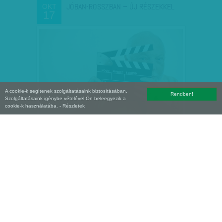
JÓBAN-ROSSZBAN – ÚJ RÉSZEKKEL
OKT
17
A cookie-k segítenek szolgáltatásaink biztosításában.
Rendben!
Szolgáltatásaink igénybe vételével Ön beleegyezik a
cookie-k használatába.
- Részletek
MAGYARORSZÁGON JÁRT AZ FBI
OKT
17
TŐZSDEFELÜGYELETI NYOMOZÓJA…
Úgy tűnik, Simicska, a kirúgott főoligarcha
elhappolta Andy Vajna elől a TV2-t. -
Beigazolódni látszik a nagy
strómantörténet - állapítja meg
munkatársunk. Nagy B. György az