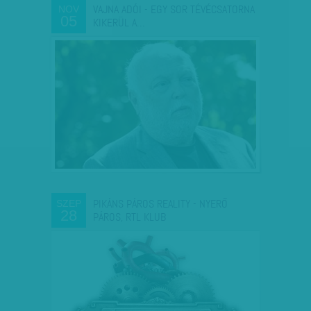
VAJNA ADÓI - EGY SOR TÉVÉCSATORNA
NOV
05
KIKERÜL A…
PIKÁNS PÁROS REALITY - NYERŐ
SZEP
28
PÁROS, RTL KLUB