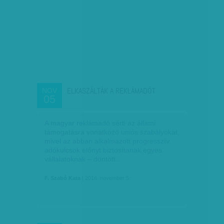
ELKASZÁLTÁK A REKLÁMADÓT
NOV
05
A magyar reklámadó sérti az állami
támogatásra vonatkozó uniós szabályokat,
mivel az abban alkalmazott progresszív
adókulcsok előnyt biztosítanak egyes
vállalatoknak – döntött…
F. Szabó Kata
| 2016. november 5.