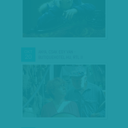
ANYA, CSAK EGY VAN -
OKT
20
BUTIQUEHOTEL.HU, RTL II