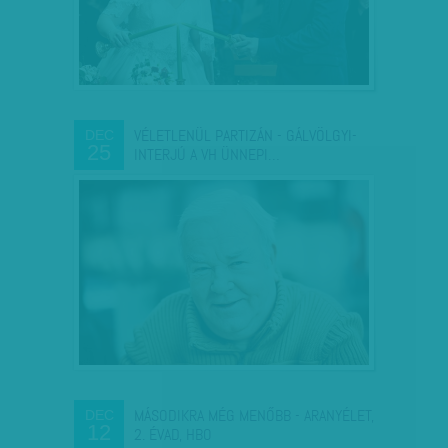
VÉLETLENÜL PARTIZÁN - GÁLVÖLGYI-
DEC
25
INTERJÚ A VH ÜNNEPI…
MÁSODIKRA MÉG MENŐBB - ARANYÉLET,
DEC
12
2. ÉVAD, HBO