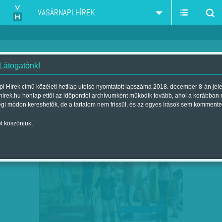
VASÁRNAPI HÍREK
 Látogatónk!
Kun J. Viktória
szerző:
i Hírek című közéleti hetilap utolsó nyomtatott lapszáma 2018. december 8-án jel
hirek.hu honlap ettől az időponttól archívumként működik tovább, ahol a korábban
égi módon kereshetők, de a tartalom nem frissül, és az egyes írások sem kommente
t köszönjük,
ELTÉKOZOLT VILÁGHÍR
SZEP
02