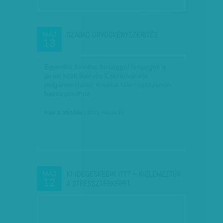
SZABAD ORVOSKÉNYSZERÍTÉS
MÁJ
13
Egymillió forintos bírsággal fenyegeti a
járási tiszti főorvos Cserépváralja
polgármesterét, mivel a falu ragaszkodik
háziorvosához.
Kun J. Viktória
| 2013. május 13.
KI IDEGESKEDIK ITT? – KIELEMEZTÜK
MÁJ
12
A STRESSZTÉRKÉPET