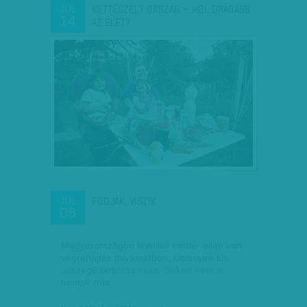
KETTÉSZELT ORSZÁG – HOL DRÁGÁBB
JÚL
14
AZ ÉLET?
FOGJÁK, VISZIK
JÚL
08
Magyarországon félmillió ember ellen van
végrehajtás folyamatban, többnyire kis
összegű tartozás miatt. Sokan nem is
tudnak róla.