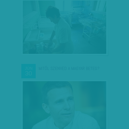
MITŐL SZENVED A MAGYAR BETEG?
JÚN
30