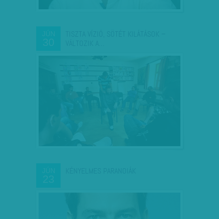
TISZTA VÍZIÓ, SÖTÉT KILÁTÁSOK –
JÚN
30
VÁLTOZIK A…
KÉNYELMES PARANOIÁK
JÚN
23