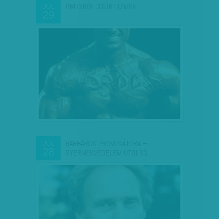
DROGBÓL GYÚRT IZMOK
JÚL
29
BARBÁROK PROVOKÁTORA –
JÚL
28
GYERMEKVÉDELEM UTOLSÓ…