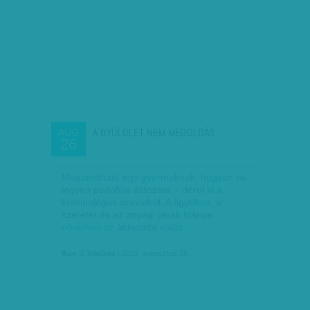
A GYŰLÖLET NEM MEGOLDÁS
AUG
26
Megtanítható egy gyermeknek, hogyan ne
legyen pedofília áldozata – derül ki a
kriminológus szavaiból. A figyelem, a
szeretet és az anyagi javak hiánya
növelheti az áldozattá válás…
Kun J. Viktória
| 2013. augusztus 26.