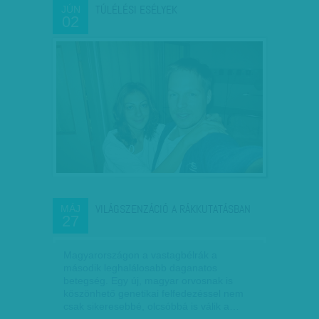
TÚLÉLÉSI ESÉLYEK
JÚN
02
VILÁGSZENZÁCIÓ A RÁKKUTATÁSBAN
MÁJ
27
Magyarországon a vastagbélrák a
második leghalálosabb daganatos
betegség. Egy új, magyar orvosnak is
köszönhető genetikai felfedezéssel nem
csak sikeresebbé, olcsóbbá is válik a…