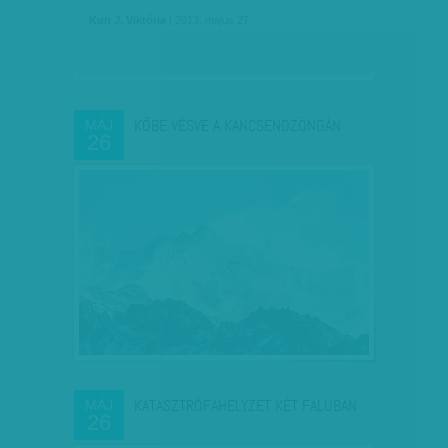
Kun J. Viktória
| 2013. május 27.
KŐBE VÉSVE A KANCSENDZÖNGÁN
MÁJ
26
KATASZTRÓFAHELYZET KÉT FALUBAN
MÁJ
26