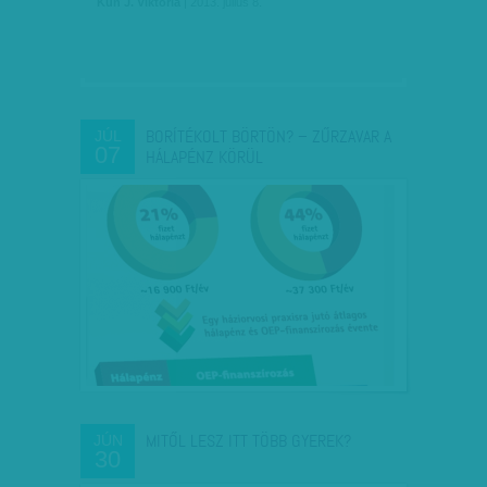
Kun J. Viktória
| 2013. július 8.
BORÍTÉKOLT BÖRTÖN? – ZŰRZAVAR A
JÚL
07
HÁLAPÉNZ KÖRÜL
MITŐL LESZ ITT TÖBB GYEREK?
JÚN
30