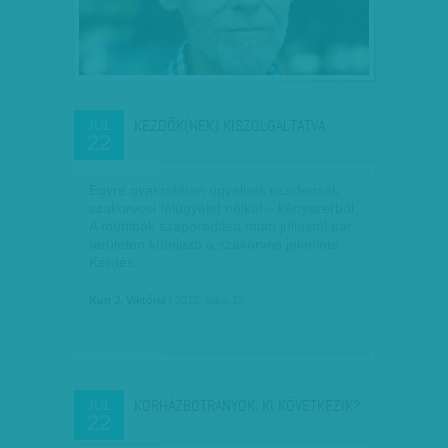
KEZDŐK(NEK) KISZOLGÁLTATVA
JÚL
22
Egyre gyakrabban ügyelnek rezidensek
szakorvosi felügyelet nélkül – kényszerből.
A műhibák szaporodása miatt júliustól pár
területen kötelező a szakorvos jelenléte.
Kérdés,…
Kun J. Viktória
| 2013. július 22.
KÓRHÁZBOTRÁNYOK: KI KÖVETKEZIK?
JÚL
22