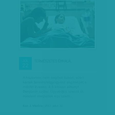
TERMÉSZETES ÉHHALÁL
JÚL
22
A háziorvos nem segített fiukon, ezért
kérték természetgyógyász segítségét a
másfél évesen, 4,5 kilósan elhunyt
Benjámin szülei. Ügyvédjük szerint ők
mindent megtettek egy szem…
Kun J. Viktória
| 2013. július 22.