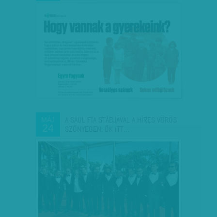
A SAUL FIA STÁBJÁVAL A HÍRES VÖRÖS
MÁJ
24
SZŐNYEGEN: ŐK ITT…