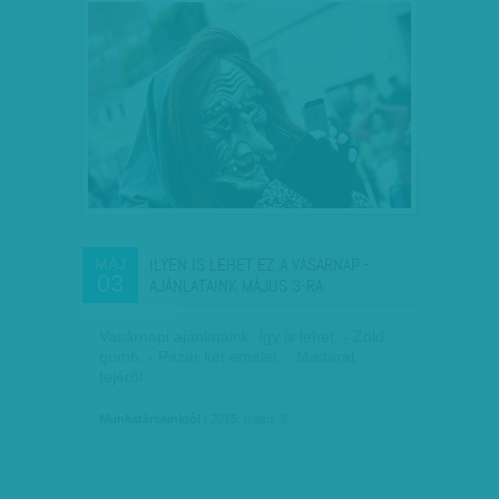
ILYEN IS LEHET EZ A VASÁRNAP -
MÁJ
03
AJÁNLATAINK MÁJUS 3-RA
Vasárnapi ajánlataink: Így is lehet. - Zöld
gomb. - Pazar két emelet. - Madarat
tejéről.
Munkatársainktól
| 2015. május 3.