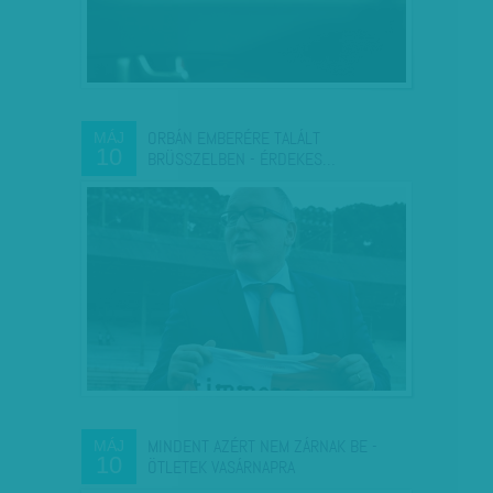
ORBÁN EMBERÉRE TALÁLT
MÁJ
10
BRÜSSZELBEN - ÉRDEKES…
MINDENT AZÉRT NEM ZÁRNAK BE -
MÁJ
10
ÖTLETEK VASÁRNAPRA