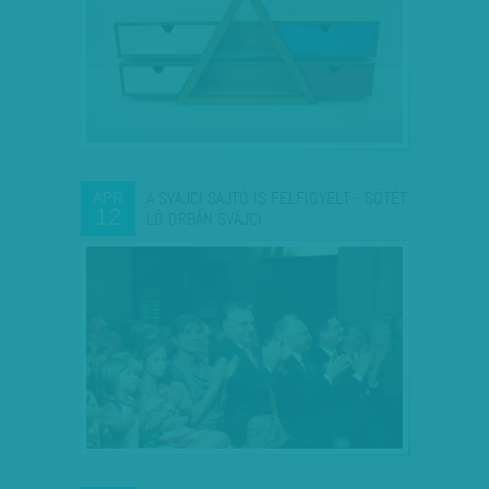
A SVÁJCI SAJTÓ IS FELFIGYELT - SÖTÉT
ÁPR
12
LÓ ORBÁN SVÁJCI…