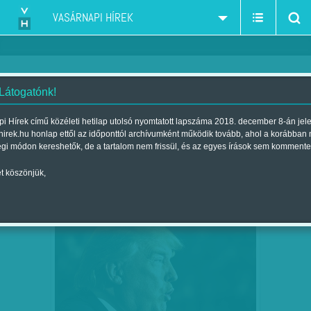
VASÁRNAPI HÍREK
 Látogatónk!
Munkatársainktól
szerző:
i Hírek című közéleti hetilap utolsó nyomtatott lapszáma 2018. december 8-án jel
hirek.hu honlap ettől az időponttól archívumként működik tovább, ahol a korábban
égi módon kereshetők, de a tartalom nem frissül, és az egyes írások sem kommente
t köszönjük,
LEKÖTÖTTÉK A SZÉLKAKAST
SZEP
07