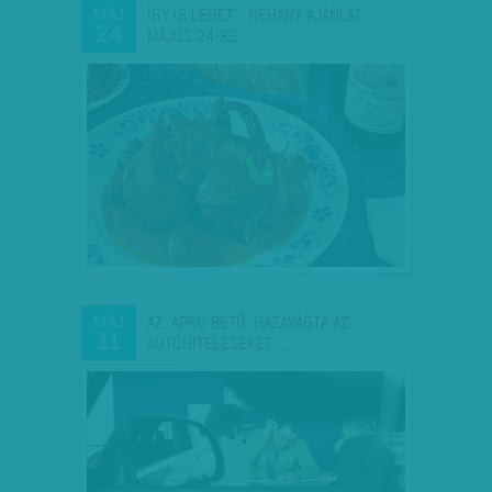
ÍGY IS LEHET - NÉHÁNY AJÁNLAT
MÁJ
24
MÁJUS 24-RE
AZ 'APRÓ BETŰ' HAZAVÁGTA AZ
MÁJ
11
AUTÓHITELESEKET -…