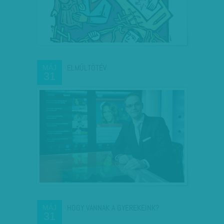
ELMÚLTÖTÉV
MÁJ
31
HOGY VANNAK A GYEREKEINK?
MÁJ
31