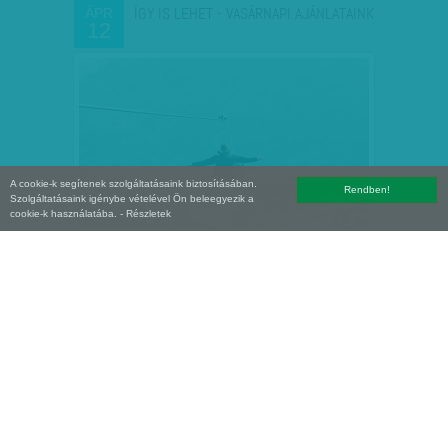
ÍGY IS LEHET - VASÁRNAPI AJÁNLATAINK
ÁPR
12
A cookie-k segítenek szolgáltatásaink biztosításában.
Rendben!
Szolgáltatásaink igénybe vételével Ön beleegyezik a
cookie-k használatába.
- Részletek
A KORMÁNY BRÓKERE ÉS AZ
ÁPR
05
ÖSSZEKÖTŐ - A BOTRÁNYT…