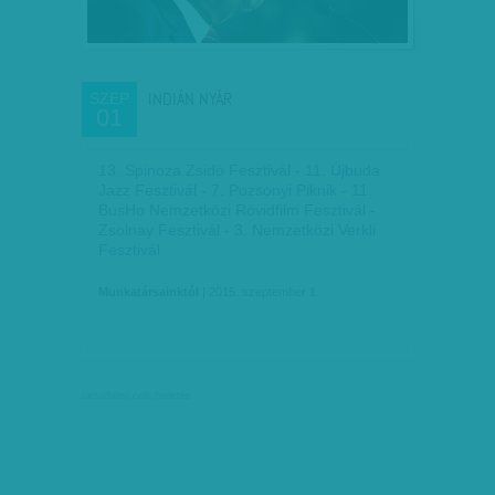
INDIÁN NYÁR
SZEP
01
13. Spinoza Zsidó Fesztivál - 11. Újbuda
Jazz Fesztivál - 7. Pozsonyi Piknik - 11.
BusHo Nemzetközi Rövidfilm Fesztivál -
Zsolnay Fesztivál - 3. Nemzetközi Verkli
Fesztivál
Munkatársainktól
| 2015. szeptember 1.
társadalmi célú hirdetés