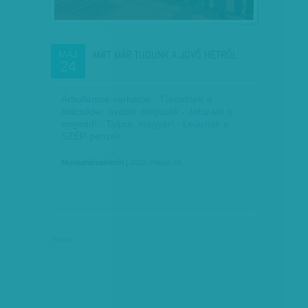
AMIT MÁR TUDUNK A JÖVŐ HÉTRŐL
MÁJ
24
Árhullámok várhatók - Tüntetnek a
bölcsődei, óvodai dolgozók - Játszani is
engedd! - Talpra, magyar! - Lejárnak a
SZÉP-pénzek
Munkatársainktól
| 2015. május 24.
hirdetés