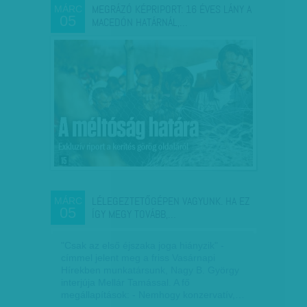
MEGRÁZÓ KÉPRIPORT: 16 ÉVES LÁNY A
MÁRC
05
MACEDÓN HATÁRNÁL,…
LÉLEGEZTETŐGÉPEN VAGYUNK. HA EZ
MÁRC
05
ÍGY MEGY TOVÁBB,…
"Csak az első éjszaka joga hiányzik" -
címmel jelent meg a friss Vasárnapi
Hírekben munkatársunk, Nagy B. György
interjúja Mellár Tamással. A fő
megállapítások: - Nemhogy konzervatív,…