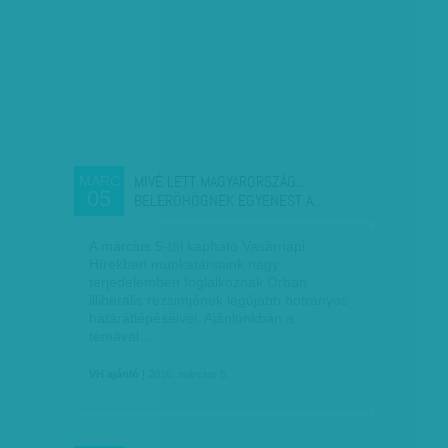
MIVÉ LETT MAGYARORSZÁG...
MÁRC
05
BELERÖHÖGNEK EGYENEST A…
A március 5-től kapható Vasárnapi
Hírekben munkatársaink nagy
terjedelemben foglalkoznak Orbán
illiberális rezsimjének legújabb botrányos
határátlépéseivel. Ajánlónkban a
témával…
VH ajánló
| 2016. március 5.