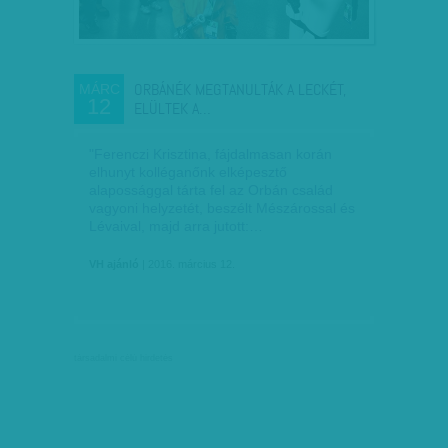
ORBÁNÉK MEGTANULTÁK A LECKÉT,
MÁRC
12
ELÜLTEK A…
"Ferenczi Krisztina, fájdalmasan korán
elhunyt kolléganőnk elképesztő
alapossággal tárta fel az Orbán család
vagyoni helyzetét, beszélt Mészárossal és
Lévaival, majd arra jutott:…
VH ajánló
| 2016. március 12.
társadalmi célú hirdetés