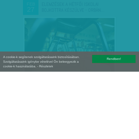
ELEMZÉSEK A HÉTFŐI ISKOLAI
FEB
27
BOJKOTTRA KÉSZÜLVE - ORBÁN…
A cookie-k segítenek szolgáltatásaink biztosításában.
Rendben!
Szolgáltatásaink igénybe vételével Ön beleegyezik a
cookie-k használatába.
- Részletek
ÍGY IS LEHET - AJÁNLATAINK FEBRUÁR
FEB
27
27-RE