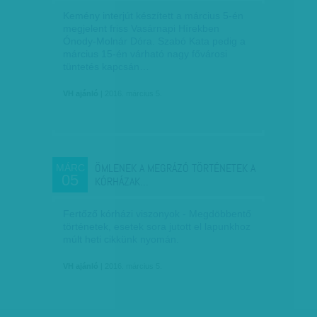
Kemény interjút készített a március 5-én
megjelent friss Vasárnapi Hírekben
Ónody-Molnár Dóra. Szabó Kata pedig a
március 15-én várható nagy fővárosi
tüntetés kapcsán…
VH ajánló
| 2016. március 5.
ÖMLENEK A MEGRÁZÓ TÖRTÉNETEK A
MÁRC
05
KÓRHÁZAK…
Fertőző kórházi viszonyok - Megdöbbentő
történetek, esetek sora jutott el lapunkhoz
múlt heti cikkünk nyomán.
VH ajánló
| 2016. március 5.