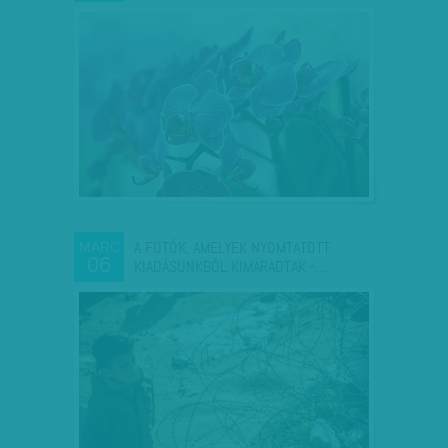
A FOTÓK, AMELYEK NYOMTATOTT
MÁRC
06
KIADÁSUNKBÓL KIMARADTAK -…