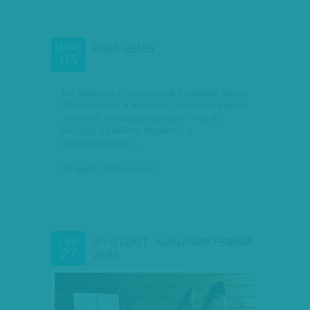
RABLÓ JELLEG
MÁRC
05
Ha Matolcsy György egyik zsebéből áttesz
200 milliárdot a másikba, útközben a pénz
„elveszíti közvagyon jellegét” – ez a
lényege és ekként fogalmaz a
jegybanktörvény…
VH ajánló
| 2016. március 5.
ÍGY IS LEHET - AJÁNLATAINK FEBRUÁR
FEB
27
28-RA