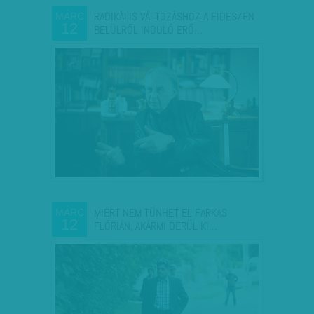
RADIKÁLIS VÁLTOZÁSHOZ A FIDESZEN
MÁRC
12
BELÜLRŐL INDULÓ ERŐ…
MIÉRT NEM TŰNHET EL FARKAS
MÁRC
12
FLÓRIÁN, AKÁRMI DERÜL KI…