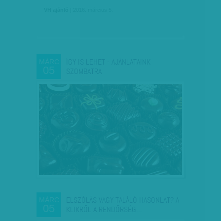
VH ajánló
| 2016. március 5.
ÍGY IS LEHET - AJÁNLATAINK
MÁRC
05
SZOMBATRA
ELSZÓLÁS VAGY TALÁLÓ HASONLAT? A
MÁRC
05
KLIKRŐL A RENDŐRSÉG…