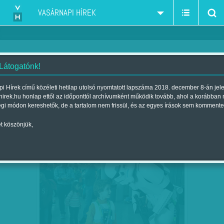
VASÁRNAPI HÍREK
 Látogatónk!
VH ajánló
szerző:
i Hírek című közéleti hetilap utolsó nyomtatott lapszáma 2018. december 8-án jel
hirek.hu honlap ettől az időponttól archívumként működik tovább, ahol a korábban
égi módon kereshetők, de a tartalom nem frissül, és az egyes írások sem kommente
t köszönjük,
AZ ERŐ BUDAKALÁSZRA KÖLTÖZIK
MÁRC
12