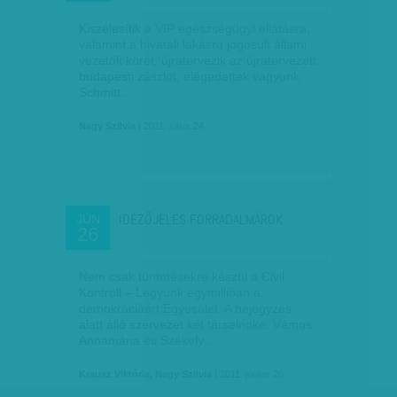
Kiszélesítik a VIP egészségügyi ellátásra,
valamint a hivatali lakásra jogosult állami
vezetők körét, újratervezik az újratervezett
budapesti zászlót, elégedettek vagyunk
Schmitt…
Nagy Szilvia
| 2011. július 24.
IDÉZŐJELES FORRADALMÁROK
JÚN
26
Nem csak tüntetésekre készül a Civil
Kontroll – Legyünk egymillióan a
demokráciáért Egyesület. A bejegyzés
alatt álló szervezet két társelnöke, Vámos
Annamária és Székely…
Krausz Viktória, Nagy Szilvia
| 2011. június 26.