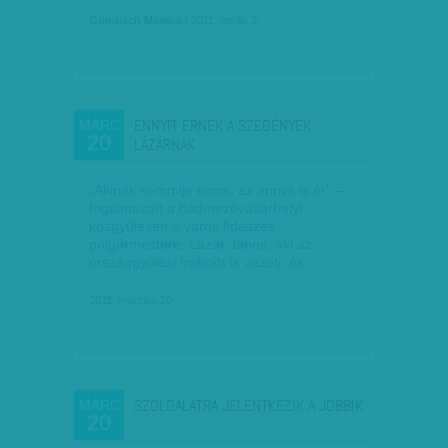
Gündisch Mónika
| 2011. április 3.
ENNYIT ÉRNEK A SZEGÉNYEK
MÁRC
20
LÁZÁRNAK
„Akinek semmije nincs, az annyit is ér” –
fogalmazott a hódmezővásárhelyi
közgyűlésen a város fideszes
polgármestere. Lázár János, aki az
országgyűlési frakciót is vezeti, és…
2011. március 20.
SZOLGÁLATRA JELENTKEZIK A JOBBIK
MÁRC
20