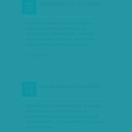
GYÖNGYÖSPATA: KIÉ ITT A VÉDERŐ?
ÁPR
23
Menekülő családok, egyenruhában
masírozó szélsőségesek, hárító
kormányzati nyilatkozatok, a kezdeti
tétovázás után délutánra határozottá
változott rendőri fellépés, feszült…
2011. április 23.
VILÁGOK HARCA HEJŐSZALONTÁN
ÁPR
03
Egyetlen utca választotta csak el tegnap
Hejőszalontán az árpádsávos és
pártemblémás zászlók alatt összegyűlt
jobbi kosokat a civil jogvédőktől. Egy utca,
két külön világ.…