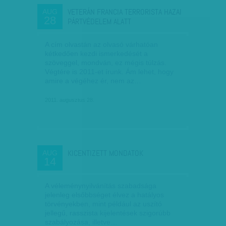
VETERÁN FRANCIA TERRORISTA HAZAI
AUG
28
PÁRTVÉDELEM ALATT
A cím olvastán az olvasó várhatóan
kétkedően kezdi ismerkedését a
szöveggel, mondván, ez mégis túlzás.
Végtére is 2011-et írunk. Ám lehet, hogy
amire a végéhez ér, nem az…
2011. augusztus 28.
KICENTIZETT MONDATOK
AUG
14
A véleménynyilvánítás szabadsága
jelenleg elsőbbséget élvez a hatályos
törvényekben, mint például az uszító
jellegű, rasszista kijelentések szigorúbb
szabályozása, illetve…