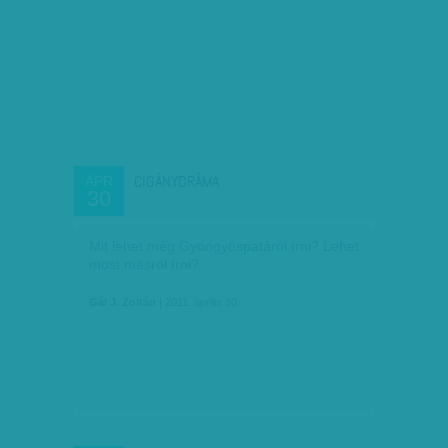
CIGÁNYDRÁMA
ÁPR
30
Mit lehet még Gyöngyöspatáról írni? Lehet
most másról írni?
Gál J. Zoltán
| 2011. április 30.