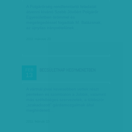
A Polgárőrség rendfenntartó feladatát
átvenni kívánó Szebb Jövőért Polgárőr
Egyesületben örömmel és
megelégedéssel fogadták M. Balázsnak,
az újnyilas irányvételűnek…
2011. március 20.
BECSÜLETNAP HEGYMENETBEN
FEB
13
A vártnál jóval kevesebben vettek részt
pénteken és szombaton a Jobbik, valamint
más szélsőséges szervezetek, a többször
„szakadozott” gárdamozgalmak által
meghirdetett…
2011. február 13.