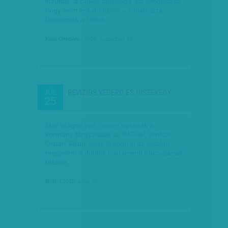
inzultus; a cikkek többsége azt kifogásolta,
hogy nem indult eljárás – nyilatkozta
lapunknak a Hetek…
Kiss Orsolya
| 2010. augusztus 15.
REVÍZIÓS VÉDERŐ ÉS HISZEKEGY
JÚL
25
Már világos volt, merre tartanak a
kormány tárgyalásai az IMF-fel, amikor
Orbán Viktor Vona Gáborral az oldalán
megjelent a Jobbik parlamenti frakciójának
ülésén.
B. B.
| 2010. július 25.