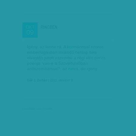
RINGBEN
OKT
09
Igény, az lenne rá. A kormánnyal szoros
emberfogásban működő hetilap híre
olvastán jutott eszembe a régi vicc poros
poénja: van-e a Szovjetunióban
antiszemitizmus?; az nincs, de igény…
Gál J. Zoltán
| 2011. október 9.
társadalmi célú hirdetés