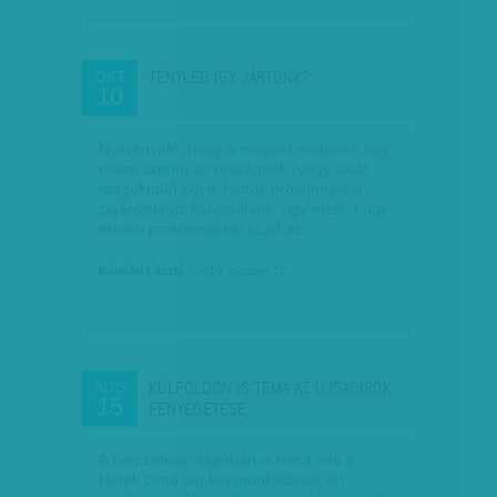
TÉNYLEG ÍGY JÁRTUNK?
OKT
10
Nyilvánvaló, hogy a magyar emberek egy
része szerint az országnak (vagy saját
maguknak) egyik fontos problémája a
cigányokhoz kapcsolódik: úgy érzik, hogy
etnikai problémákkal küzd az…
Kálmán László
| 2010. október 10.
KÜLFÖLDÖN IS TÉMA AZ ÚJSÁGÍRÓK
AUG
15
FENYEGETÉSE
A nemzetközi sajtóban is téma volt a
Hetek című lap két munkatársát ért