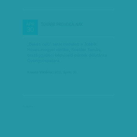
TOVÁBB PROVOKÁLNAK
ÁPR
30
„Békés célú” sétát hirdetett a Jobbik
Heves megyei elnöke, Sneider Tamás,
országgyűlési képviselő péntek délutánra
Gyöngyöspatára.
Krausz Viktória
| 2011. április 30.
hirdetés