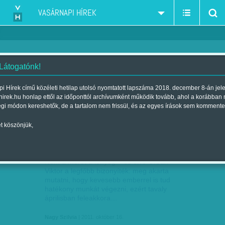
VASÁRNAPI HÍREK
 Látogatónk!
Jobbik
szűkítés:
i Hírek című közéleti hetilap utolsó nyomtatott lapszáma 2018. december 8-án jel
hirek.hu honlap ettől az időponttól archívumként működik tovább, ahol a korábban
égi módon kereshetők, de a tartalom nem frissül, és az egyes írások sem kommente
t köszönjük,
SZÍNTISZTA FIZIKA
OKT
16
Nem a méret a lényeg – és erre Orbán
Viktor a legfőbb bizonyíték: meg akarta
mutatni, hogy kevesebb emberrel is tud
hatékony munkát végezni, ezért tavaly
áprilisban feleakkora…
Nagy Szilvia
| 2011. október 16.