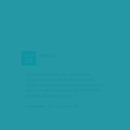
HÍRHOZÓ
SZEP
18
A szavaknak ereje van, és képesek
megváltoztatni a történelem menetét.
Amikor a jövő történészei a kommunizmus
utáni korszak magyarországi történelmét
kutatják, bizonyosan úgy…
Adam LeBor
| 2011. szeptember 18.