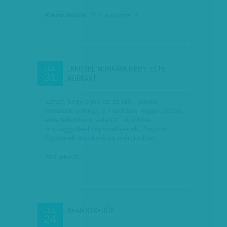
Krausz Viktória
| 2011. augusztus 14.
„REGGEL MUNKÁBA MEGY, ESTE
JÚL
31
ROBBANT”
Lehet, hogy eljön az az idő, „amikor
mindenki elmegy a munkába reggel, aztán
este felrobbant valamit”. A Jobbik
országgyűlési képviselőjének, Zagyva
Gyulának munkatársa márciusban…
2011. július 31.
KEMÉNYKEDŐK
JÚL
24