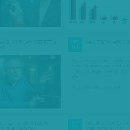
ÁN ÉS GYURCSÁNY VESZÍTETT, A
GÁL J. ZOLTÁN: ALKU, HE
DEC
04
BIK…
Egy ötlet lehet jó már pusztán at
hogy per pillanat nincs jobb nál
magyar ellenzék számára az el
ilyen.
Gál J. Zoltán
| 2016. december 4.
VOLT EZ A KOSSUTH TÉREN?
PUBLICUS-VH MÉRÉS A 
OKT
22
ÖNGENEK EURÓPA…
UTÁN: HEVÜLET TŰNT,…