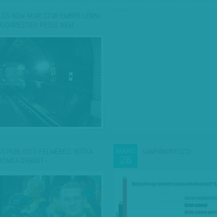
hirdetés
LÓS NEM AKAR SZAR EMBER LENNI
 BUDAPESTIEK PEDIG NEM…
SS PUBLICUS-FELMÉRÉS: BOTKA
KAMPÁNYNYÜZSI
MÁRC
26
YOMTA ORBÁNT -…