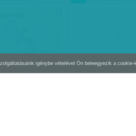
Szolgáltatásaink igénybe vételével Ön beleegyezik a cookie
TRÁLIS ERŐTÉR – VISSZATÉR?
NÉGYES BIRKÓZÁS - TÓBI
MÁJ
29
HARANGOZÓ VAGY…
 a kormány lejtmenete: 30-ról
kra izmosodott azoknak az
k elégedettek a kabinet
yével. Persze kétharmad így is
rmánytól. De…
 2016. június 25.