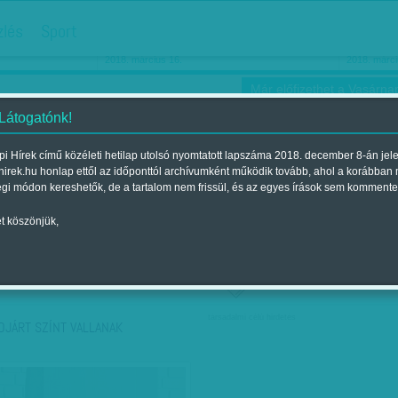
hirdetés
zlés
Sport
Ha még egyszer nyolcvanéves…
Barbie-h
2018. március 16.
2018. márci
Már előfizethet a Vasárnap
 Látogatónk!
i Hírek című közéleti hetilap utolsó nyomtatott lapszáma 2018. december 8-án jel
hirek.hu honlap ettől az időponttól archívumként működik tovább, ahol a korábban
ókusz
Szerintem
Ízlés
Sport
égi módon kereshetők, de a tartalom nem frissül, és az egyes írások sem kommente
t köszönjük,
ző szerint
Címke szerint
társadalmi célú hirdetés
DJÁRT SZÍNT VALLANAK