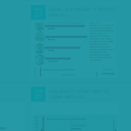
ORBÁN: - 9; GYURCSÁNY: -2; BOTKA ÉS
MÁJ
27
VONA: +3 -…
A BALVÁLASZTÓ SEMMIT SEM UTÁL
FEB
25
JOBBAN, MINTHA AZ…