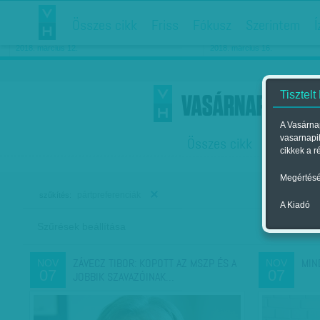
Összes cikk
Friss
Fókusz
Szerintem
Í
Chipekkel a rák ellen
Párkapcsolati matiné
2018. március 12.
2018. március 16.
Tisztelt
A Vasárnap
vasarnapi
Összes cikk
Friss
F
cikkek a r
Megértésé
pártpreferenciák
szűkítés:
A Kiadó
Szűrések beállítása
Szer
ZÁVECZ TIBOR: KOPOTT AZ MSZP ÉS A
MIN
NOV
NOV
07
07
JOBBIK SZAVAZÓINAK…