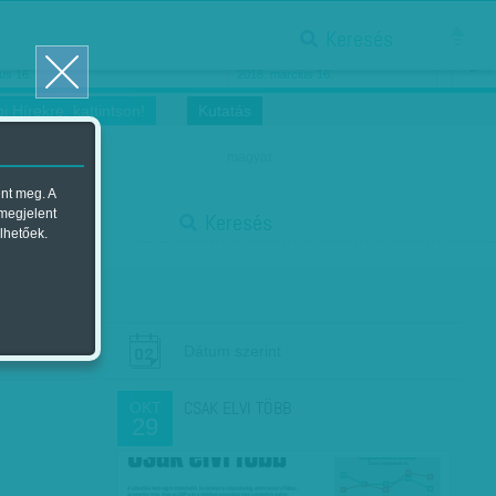
Keresés
ősnők nőnapra
Megtáncoltatott Oscar-szobor
us 16.
2018. március 16.
i Hírekre, kattintson!
Kutatás
magyar
ent meg. A
start
 megjelent
Keresés
lhetőek.
stop
Dátum szerint
CSAK ELVI TÖBB
OKT
29