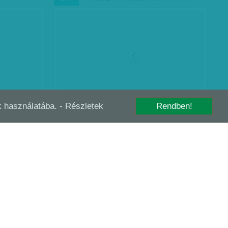
-k használatába.
- Részletek
Rendben!
ÁS, MOLNÁR,
PUBLICUS-VH: KIK SZAVAZNAK AZ
MÁJ
28
MSZP-RE, ÉS KIK A JOBBIKRA?