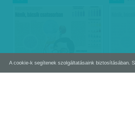
A cookie-k segítenek szolgáltatásaink biztosításában. 
PUBLICUS-VH: MÉLYBE UGROTT A
CEN
JÚL
JÚN
24
25
JOBBIK - TÁMOGATÓINAK…
Megtorpant
33 százalé
aránya, aki
teljesítmén
kivan a ko
Publicus-VH
|