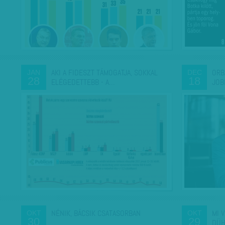
AKI A FIDESZT TÁMOGATJA, SOKKAL
ORB
JAN
DEC
28
18
ELÉGEDETTEBB - A…
JOB
NÉNIK, BÁCSIK CSATASORBAN
MI 
OKT
OKT
30
29
DÜH