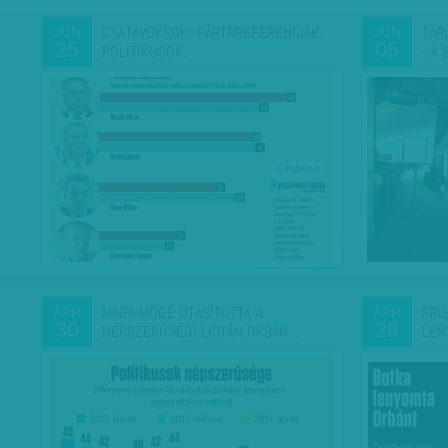
CSATAVOKSOK -PÁRTPREFERENCIÁK,
TAR
JÚN
JÚN
25
05
POLITIKUSOK…
- A
MAGA MÖGÉ UTASÍTOTTA A
FRI
ÁPR
ÁPR
30
29
NÉPSZERŰSÉGI LISTÁN ORBÁN…
LEN