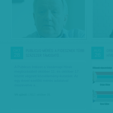
PUBLICUS-MÉRÉS: A FIDESZNEK TÖBB
ORB
OKT
AUG
28
26
SZÁZEZER TÁMOGATÓ…
HÍV
A Publicus Intézet a Vasárnapi Hírek
megbízásából október 11. és október 17.
között végzett közvélemény-kutatást. Az
egy évvel ezelőtti mérés adataival
összevetve a…
VH ajánló
| 2017. október 28.