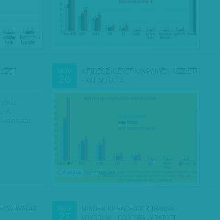
LYZET
A FIDESZ ÍGÉRET-KAMPÁNYBA KEZDETT
NOV
26
- MIT MUTAT A…
tól is,
a. A
őválasztás
NÉPSZAVAZÁS
MINDEN KILENCEDIK ROHANNA
AUG
27
VOKSOLNI - CSÚCSRA JÁRATOTT…