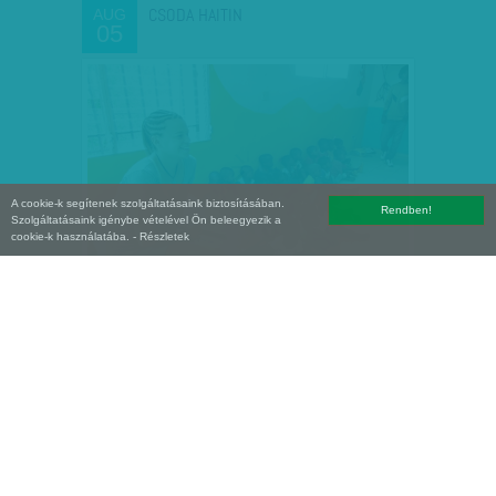
CSODA HAITIN
AUG
05
A cookie-k segítenek szolgáltatásaink biztosításában.
Rendben!
Szolgáltatásaink igénybe vételével Ön beleegyezik a
cookie-k használatába.
- Részletek
BARBÁROK PROVOKÁTORA –
JÚL
28
GYERMEKVÉDELEM UTOLSÓ…