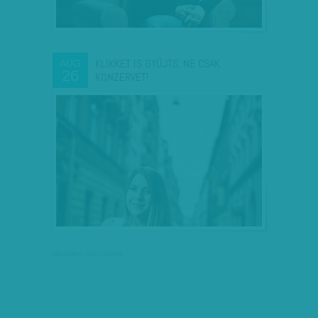
KLIKKET IS GYŰJTS, NE CSAK
AUG
26
KONZERVET!
társadalmi célú hirdetés