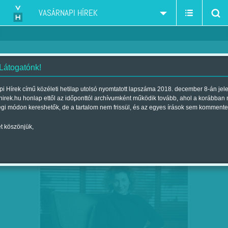
VASÁRNAPI HÍREK
 Látogatónk!
gyermekvédelem
szűkítés:
i Hírek című közéleti hetilap utolsó nyomtatott lapszáma 2018. december 8-án jel
hirek.hu honlap ettől az időponttól archívumként működik tovább, ahol a korábban
égi módon kereshetők, de a tartalom nem frissül, és az egyes írások sem kommente
t köszönjük,
FÉLNEK A GYEREKEKTŐL - GYURKÓ
AUG
31
SZILVIA A GYERMEKJOGOKKAL…