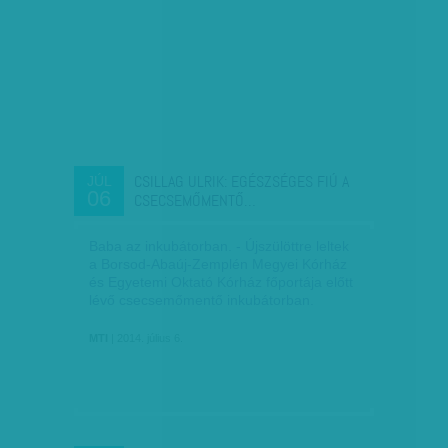
CSILLAG ULRIK: EGÉSZSÉGES FIÚ A
JÚL
06
CSECSEMŐMENTŐ…
Baba az inkubátorban. - Újszülöttre leltek
a Borsod-Abaúj-Zemplén Megyei Kórház
és Egyetemi Oktató Kórház főportája előtt
lévő csecsemőmentő inkubátorban.
MTI
| 2014. július 6.