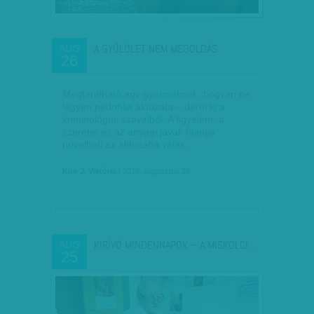
A GYŰLÖLET NEM MEGOLDÁS
AUG
26
Megtanítható egy gyermeknek, hogyan ne
legyen pedofília áldozata – derül ki a
kriminológus szavaiból. A figyelem, a
szeretet és az anyagi javak hiánya
növelheti az áldozattá válás…
Kun J. Viktória
| 2013. augusztus 26.
KIRÍVÓ MINDENNAPOK – A MISKOLCI…
AUG
25