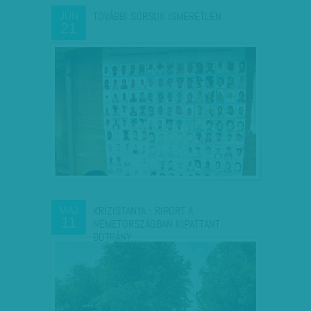
TOVÁBBI SORSUK ISMERETLEN
JÚN
21
KRÍZISTANYA - RIPORT A
MÁJ
11
NÉMETORSZÁGBAN KIPATTANT
BOTRÁNY…