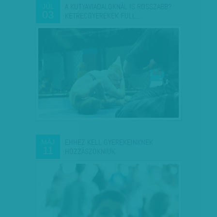
A KUTYAVIADALOKNÁL IS ROSSZABB?
JÚL
03
KETRECGYEREKEK FULL…
EHHEZ KELL GYEREKEINKNEK
MÁJ
11
HOZZÁSZOKNIUK