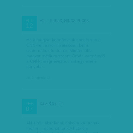
VOLT PUCCS, NINCS PUCCS
FEB
12
Ha a magyar kormánynak gondja van a
CNN-nel, akkor hivatalosan kell a
csatornához fordulnia. Miután több
magyar médium szerint Orbán kormányfő
a CNN-t megnevezte, mint egy ellene
irányuló…
2012. február 12.
KAMPÁNYLÉT
FEB
07
Aki elnök akar lenni, pokolra kell annak
menni – mondhatnánk A hatalom