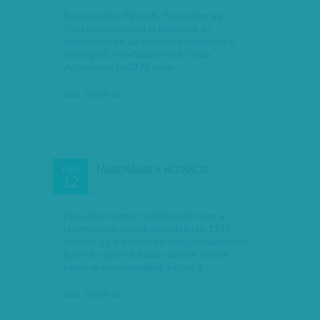
Budapesten, Pécsett, Szegeden és
Székesfehérváron is tüntettek az
információ és az internet szabadságát
fenyegető Anti-Counterfeit Trade
Agreement (ACTA) ellen.
2012. február 12.
TÁMADNÁNAK A NEONÁCIK
FEB
12
Pár száz neonáci emlékezett meg a
Normafánál szombaton délután 1945.
február 11-e német és magyar halottairól.
Ezen a napon a budai várban rekedt
katonák megpróbáltak kitörni a…
2012. február 12.