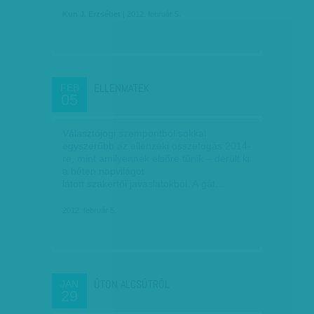
Kun J. Erzsébet
| 2012. február 5.
ELLENMATEK
FEB
05
Választójogi szempontból sokkal
egyszerűbb az ellenzéki összefogás 2014-
re, mint amilyennek elsőre tűnik – derült ki
a héten napvilágot
látott szakértői javaslatokból. A gát…
2012. február 5.
ÚTON ALCSÚTRÓL
JAN
29