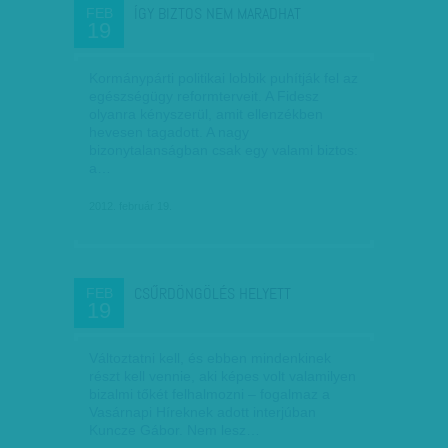
ÍGY BIZTOS NEM MARADHAT
FEB
19
Kormánypárti politikai lobbik puhítják fel az
egészségügy reformterveit. A Fidesz
olyanra kényszerül, amit ellenzékben
hevesen tagadott. A nagy
bizonytalanságban csak egy valami biztos:
a…
2012. február 19.
CSŰRDÖNGÖLÉS HELYETT
FEB
19
Változtatni kell, és ebben mindenkinek
részt kell vennie, aki képes volt valamilyen
bizalmi tőkét felhalmozni – fogalmaz a
Vasárnapi Híreknek adott interjúban
Kuncze Gábor. Nem lesz…