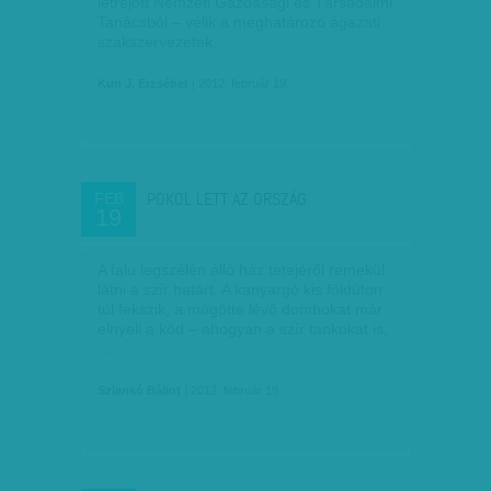
létrejött Nemzeti Gazdasági és Társadalmi
Tanácsból – vélik a meghatározó ágazati
szakszervezetek.
Kun J. Erzsébet
| 2012. február 19.
POKOL LETT AZ ORSZÁG
FEB
19
A falu legszélén álló ház tetejéről remekül
látni a szír határt. A kanyargó kis földúton
túl fekszik, a mögötte lévő dombokat már
elnyeli a köd – ahogyan a szír tankokat is,
…
Szlankó Bálint
| 2012. február 19.