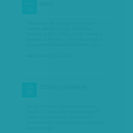
BÉRLET
MÁRC
04
Ott bukkant elő Magyarország majd
minden aktuális gondja, az Akácfa
utcában, a BKV székháza előtt. Annak az
anyának a sorsában, aki éhségsztrájkolt
egyet pénteken elkeseredésében. Ott…
Gál J. Zoltán
| 2012. március 4.
SZÉTHÚZ A SZOLIDARITÁS
FEB
26
Bár Árok Kornél régóta szorgalmazta,
hogy a 2014-es választásokon pártként
induljon a Szolidaritás, a mozgalom
vezetőit mégis váratlanul érte a társelnök
pártpolitizálási…