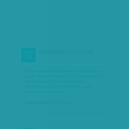
NÉPSZAVAZÁSRA GYŰJT AZ LMP
MÁRC
04
Elég a kiszolgáltatottságból szlogennel a
Lehet Más a Politika (LMP) holnap elkezdi
az aláírásgyűjtést a népszavazási
kampányukhoz – jelentette be a zárt
tisztújító kongresszus…
Krausz Viktória
| 2012. március 4.