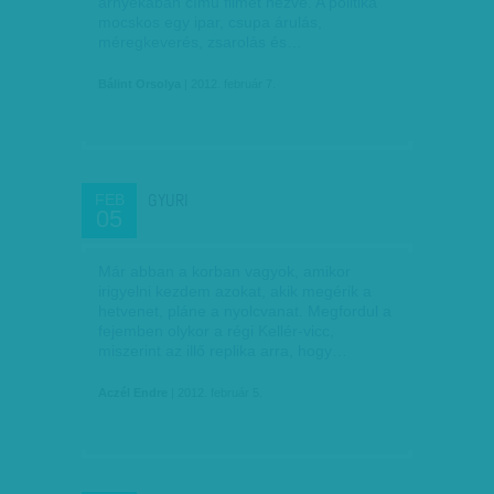
árnyékában című filmet nézve. A politika
mocskos egy ipar, csupa árulás,
méregkeverés, zsarolás és…
Bálint Orsolya
| 2012. február 7.
GYURI
FEB
05
Már abban a korban vagyok, amikor
irigyelni kezdem azokat, akik megérik a
hetvenet, pláne a nyolcvanat. Megfordul a
fejemben olykor a régi Kellér-vicc,
miszerint az illő replika arra, hogy…
Aczél Endre
| 2012. február 5.