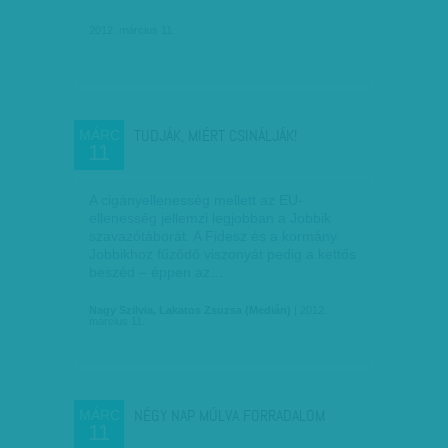
2012. március 11.
TUDJÁK, MIÉRT CSINÁLJÁK!
MÁRC
11
A cigányellenesség mellett az EU-
ellenesség jellemzi legjobban a Jobbik
szavazótáborát. A Fidesz és a kormány
Jobbikhoz fűződő viszonyát pedig a kettős
beszéd – éppen az…
Nagy Szilvia, Lakatos Zsuzsa (Medián)
| 2012.
március 11.
NÉGY NAP MÚLVA FORRADALOM
MÁRC
11