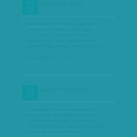
ZSÍRSZÖSZ ÉS GONZÓ
FEB
05
Érthetetlen, miért Matolcsy György a
gazdasági miniszter, amikor egyes
képviselők a semmiből is milliókat
csinálnak. Az Index gyűjtése szerint
például Rogán Antal V. kerületi fideszes…
Nagy Szilvia
| 2012. február 5.
KIHAJÍTOTT SZOLIDARITÁS
FEB
05
Újabb lépéseket tett a kormányzat az
intézkedései ellen több alkalommal is
tüntető rendvédelmi szakszervezetek
ellehetetlenítésére. A Belügyminisztérium
leállíttatta a szakszervezeti…