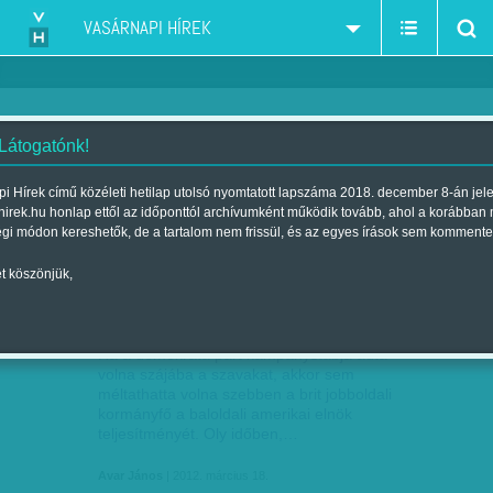
VASÁRNAPI HÍREK
 Látogatónk!
kormány
szűkítés:
i Hírek című közéleti hetilap utolsó nyomtatott lapszáma 2018. december 8-án jel
hirek.hu honlap ettől az időponttól archívumként működik tovább, ahol a korábban
égi módon kereshetők, de a tartalom nem frissül, és az egyes írások sem kommente
t köszönjük,
PÁRTHATÁR-ÁTLÉPŐK
MÁRC
18
Ha a demokrata párt kampánystábja adta
volna szájába a szavakat, akkor sem
méltathatta volna szebben a brit jobboldali
kormányfő a baloldali amerikai elnök
teljesítményét. Oly időben,…
Avar János
| 2012. március 18.