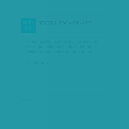
BEVESZI A VÁRAT A KORMÁNY?
MÁRC
04
Törvénnyel költöztetné ki a kormányt az
Országházból a házelnök. Az Orbán-
kabinet a budai várat venné birtokba.
2012. március 4.
hirdetés