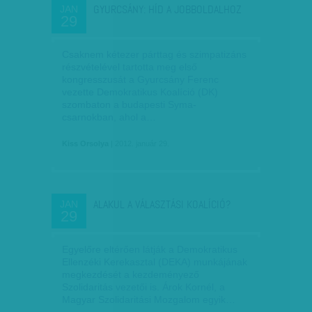
GYURCSÁNY: HÍD A JOBBOLDALHOZ
JAN
29
Csaknem kétezer párttag és szimpatizáns
részvételével tartotta meg első
kongresszusát a Gyurcsány Ferenc
vezette Demokratikus Koalíció (DK)
szombaton a budapesti Syma-
csarnokban, ahol a…
Kiss Orsolya
| 2012. január 29.
ALAKUL A VÁLASZTÁSI KOALÍCIÓ?
JAN
29
Egyelőre eltérően látják a Demokratikus
Ellenzéki Kerekasztal (DEKA) munkájának
megkezdését a kezdeményező
Szolidaritás vezetői is. Árok Kornél, a
Magyar Szolidaritási Mozgalom egyik…