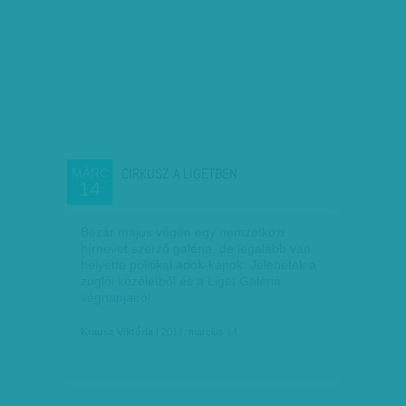
CIRKUSZ A LIGETBEN
MÁRC
14
Bezár május végén egy nemzetközi
hírnevet szerző galéria, de legalább van
helyette politikai adok-kapok. Jelenetek a
zuglói közéletből és a Liget Galéria
végnapjairól.
Krausz Viktória
| 2012. március 14.