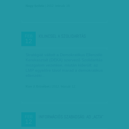
Nagy Szilvia
| 2012. február 19.
KILINCSEL A SZOLIDARITÁS
FEB
12
Stratégiát váltott a Demokratikus Ellen­zéki
Kerekasztalt (DEKA) szervező Szolidaritás
mozgalom vezetése, miután kiderült: az
LMP egyelőre távol marad a demokratikus
ellenzéki…
Kun J. Erzsébet
| 2012. február 12.
INFORMÁCIÓS SZABADSÁG: AD „ACTA”
FEB
12