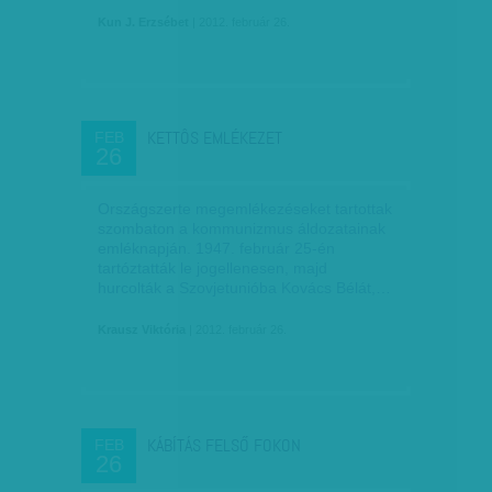
Kun J. Erzsébet
| 2012. február 26.
KETTÔS EMLÉKEZET
FEB
26
Országszerte megemlékezéseket tartottak
szombaton a kommunizmus áldozatainak
emléknapján. 1947. február 25-én
tartóztatták le jogellenesen, majd
hurcolták a Szovjetunióba Kovács Bélát,…
Krausz Viktória
| 2012. február 26.
KÁBÍTÁS FELSŐ FOKON
FEB
26