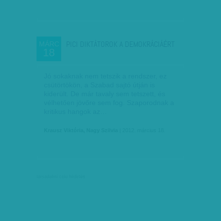
PICI DIKTÁTOROK A DEMOKRÁCIÁÉRT
MÁRC
18
Jó sokaknak nem tetszik a rendszer, ez
csütörtökön, a Szabad sajtó útján is
kiderült. De már tavaly sem tetszett, és
vélhetően jövőre sem fog. Szaporodnak a
kritikus hangok az…
Krausz Viktória, Nagy Szilvia
| 2012. március 18.
társadalmi célú hirdetés