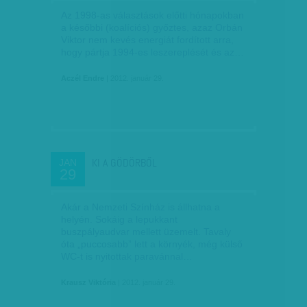
Az 1998-as vá­­lasz­­tások előtti hónapokban
a későbbi (koalíciós) győz­­tes, azaz Orbán
Viktor nem kevés energiát fordított arra,
hogy pártja 1994-es le­sze­­replését és az…
Aczél Endre
| 2012. január 29.
KI A GÖDÖRBŐL
JAN
29
Akár a Nemzeti Színház is állhatna a
helyén. Sokáig a lepukkant
buszpályaudvar mellett üzemelt. Tavaly
óta „puccosabb” lett a környék, még külső
WC-t is nyitottak paravánnal…
Krausz Viktória
| 2012. január 29.