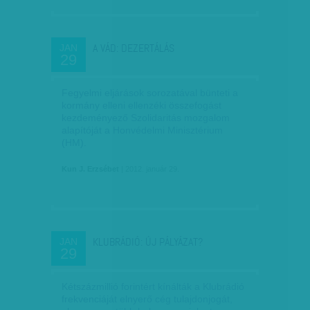
A VÁD: DEZERTÁLÁS
JAN
29
Fegyelmi eljárások sorozatával bünteti a
kormány elleni ellenzéki összefogást
kezdeményező Szolidaritás mozgalom
alapítóját a Honvédelmi Minisztérium
(HM).
Kun J. Erzsébet
| 2012. január 29.
KLUBRÁDIÓ: ÚJ PÁLYÁZAT?
JAN
29
Kétszázmillió forintért kínálták a Klubrádió
frekvenciáját elnyerő cég tulajdonjogát,