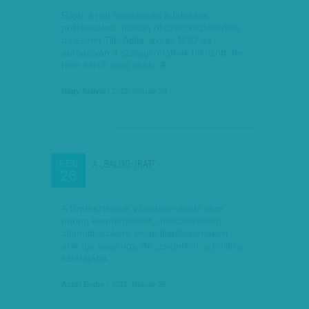
Rájár a rúd mostanság a fideszes
politikusokra. Ittasan okozott közlekedési
balesetet Tilki Attila, aki az M30-as
autópályán a szalagkorlátnak ütközött, de
nem sérült meg senki. A…
Nagy Szilvia
| 2012. február 26.
A „BALOG-IRAT”
FEB
26
A filmfesztiválok világában senki nem
rajong kormányokért, miniszterekért,
államtitkárokért, olyan illetéktelenekért,
akik így vagy úgy, de „zsigerből” a politika
szférájába…
Aczél Endre
| 2012. február 26.