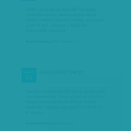
1848 márciusának második hétvégéje
szokásos tavaszi pihenőnapnak indult
Pesten. Miként ilyenkor, mindig, jól fogyott
a sör és bor, csúszott a külvárosi
kiskocsmák népszerű…
Krausz Viktória
| 2012. március 11.
KIFULLADÁSOS TÜNETEK
MÁRC
04
Kemény próbatétel előtt állnak az ellenzéki
civil szervezetek. A hőn áhított és büszkén
hangoztatott bázisdemokrácia mintha
kudarcba fulladna: az egyéni ambíciók és
a hosszan…
Krausz Viktória
| 2012. március 4.