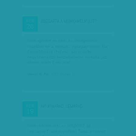
BECSAPTA A MUNKANÉLKÜLIT?
FEB
26
Nem ajánlott munkát az éhségmenet
vezetőjének a miskolci alpolgármester, bár
Zsiga Marcell (Fidesz) azt közölte:
négyszemközti beszélgetésre invitálta „az
elkeseredett Tóth urat”,…
Vasvári G. Pál
| 2012. február 26.
AKI KIMARAD, LEMARAD
FEB
19
Nem maradhat ki az MSZOSZ az
Országos Érdekegyeztető Tanács helyett