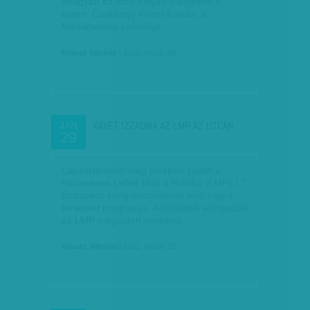
ahogyan ez több helyen megjelent a
héten. Csakhogy Kiricsi Karola, a
Médiatanács szóvivője…
Krausz Viktória
| 2012. január 29.
KÁVÉT IZZADNA AZ LMP AZ UTCÁN
JAN
29
Lapzártánkkor még javában zajlott a
hároméves Lehet Más a Politika (LMP) 17.
budapesti kongresszusának első napra
tervezett programja. A küldöttek elfogadták
az LMP megújított missziós…
Krausz Viktória
| 2012. január 29.