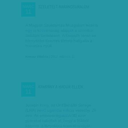
SZELETELT NARANCSURALOM
MÁRC
11
A Magyar Szolidaritás Mozgalom lerakta
egy új köztársaság alapjait a szombat
délutáni tüntetésen. A Kossuth téren és
környékén tízezres tömeg hallgatta a
hosszúra nyúlt…
Krausz Viktória
| 2012. március 11.
KAMPÁNY A HADÚR ELLEN
MÁRC
11
Joseph Kony, az Úr Ellenálló Serege
(LRA) nevű ugandai milícia vezetője 26
éve. Az emberei legalább 30 ezer
gyereket raboltak el, hogy a fiúkból
katonát, a lányokból szexrabszolgát…