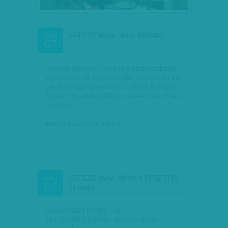
KERTÉSZ ANNA: ÖRÖK RABSÁG
MÁJ
07
Vannak gyerekek, akiket a szülőszobáról
egyenesen az intézménybe visznek és ott
élik le az egész életüket – derült ki a gödi
Topház Speciális Otthonról készített Index-
riportból.…
Kertész Anna
| 2017. május 7.
KERTÉSZ ANNA: ANYÁK A PUSZTÍTÁS
MÁJ
07
ÚTJÁBAN
VASÁRNAPI HÍREK – A
KÜLÖNVÉLEMÉNY - Kertész Anna