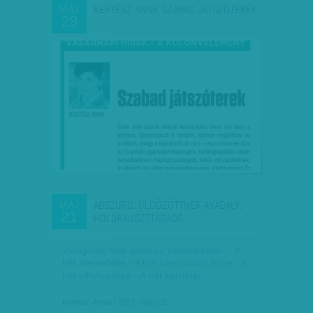
KERTÉSZ ANNA: SZABAD JÁTSZÓTEREK
MÁJ
28
ABSZURD: ÜLDÖZÖTTNEK AKADÁLY,
MÁJ
21
HOLOKAUSZTTAGADÓ…
Válogatás Heti abszurd rovatunkban. - A
hét menedéke - A hét nagyratörő terve - A
hét elhelyezése - A hét karrierje
Kertész Anna
| 2017. május 21.