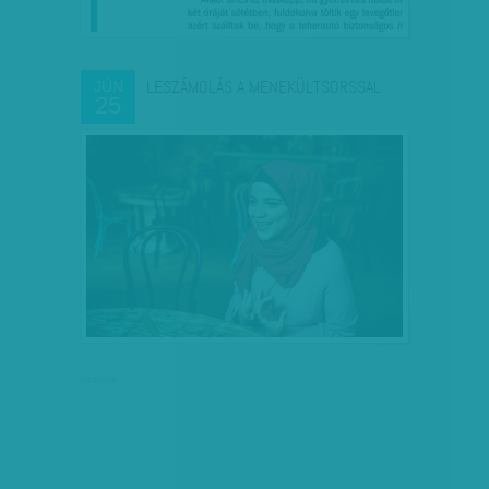
LESZÁMOLÁS A MENEKÜLTSORSSAL
JÚN
25
hirdetés