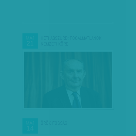
HETI ABSZURD: FOGALMATLANOK
MÁJ
21
NEMZETI KÖRE
ÖRÖK FOGSÁG
MÁJ
14