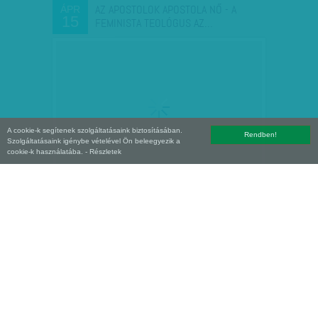
AZ APOSTOLOK APOSTOLA NŐ - A
ÁPR
15
FEMINISTA TEOLÓGUS AZ…
A cookie-k segítenek szolgáltatásaink biztosításában.
Rendben!
Szolgáltatásaink igénybe vételével Ön beleegyezik a
cookie-k használatába.
- Részletek
ABSZURD FELVETÉS AZ ORBÁN-
ÁPR
02
KORMÁNY HOLDUDVARÁBÓL - SE…