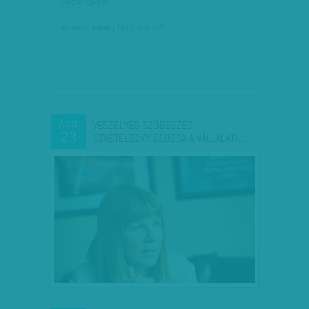
vezércikke.
Kertész Anna
| 2017. május 7.
VESZÉLYES SZÓBESZÉD -
ÁPR
23
SZVETELSZKY ZSUZSA A VÁLLALATI…