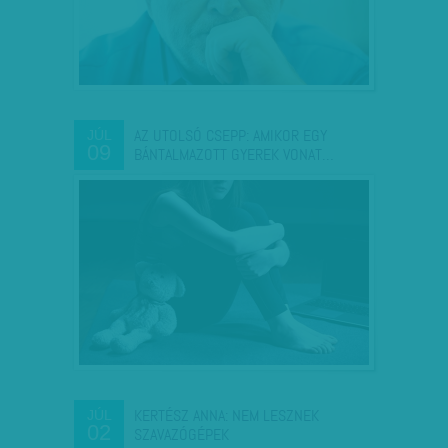
AZ UTOLSÓ CSEPP: AMIKOR EGY
JÚL
09
BÁNTALMAZOTT GYEREK VONAT…
KERTÉSZ ANNA: NEM LESZNEK
JÚL
02
SZAVAZÓGÉPEK