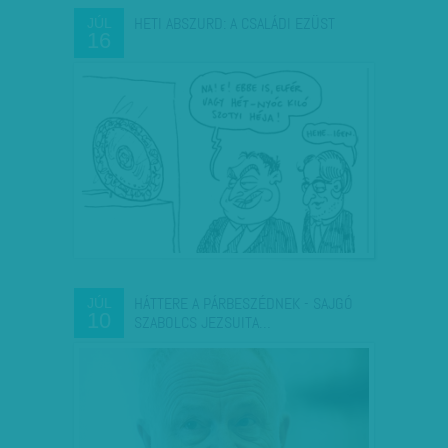
HETI ABSZURD: A CSALÁDI EZÜST
JÚL
16
HÁTTERE A PÁRBESZÉDNEK - SAJGÓ
JÚL
10
SZABOLCS JEZSUITA…