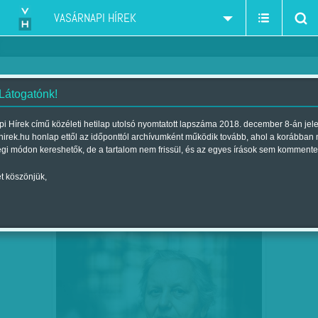
VASÁRNAPI HÍREK
 Látogatónk!
Kertész Anna
szerző:
i Hírek című közéleti hetilap utolsó nyomtatott lapszáma 2018. december 8-án jel
hirek.hu honlap ettől az időponttól archívumként működik tovább, ahol a korábban
égi módon kereshetők, de a tartalom nem frissül, és az egyes írások sem kommente
t köszönjük,
CSAK A VÉGZETES DIAGNÓZISÉRT
SZEP
12
MENNEK ORVOSHOZ – HOGYAN…