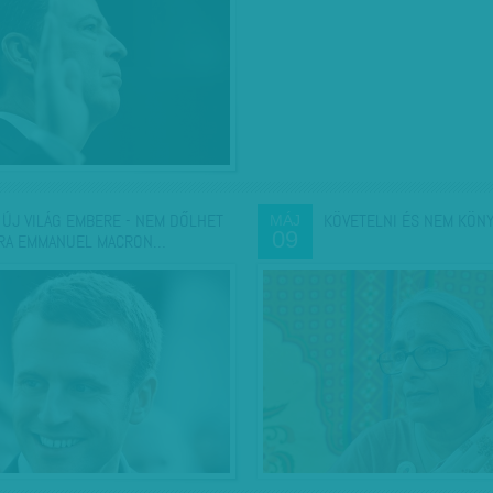
 ÚJ VILÁG EMBERE - NEM DŐLHET
KÖVETELNI ÉS NEM KÖN
MÁJ
09
RA EMMANUEL MACRON…