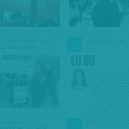
ZABADULT! 'SZÖRNYETEG LETT
KŐMŰVES ANITA: EU 60
MÁRC
25
ŐLE, AMELYET SENKI…
RULJA LEGFONTOSABB
KORRUPT BÍRÓK CÉLKER
MÁRC
17
OGATÓIT - MIT SZÓLNAK AZ…