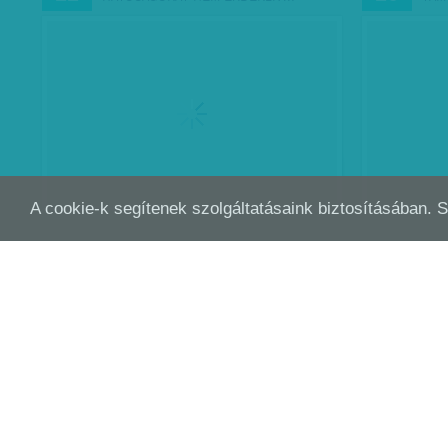
A cookie-k segítenek szolgáltatásaink biztosításában. 
SZTRÁJKRA MOZGÓSÍTANAK: MILYEN A
CSA
MÁRC
MÁRC
07
01
NŐK NÉLKÜLI VILÁG?…