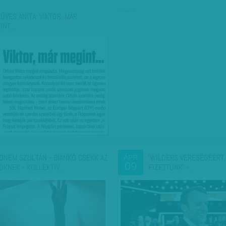
hirdetés
ŰVES ANITA: VIKTOR, MÁR
INT…
DNEM SZULTÁN - BIANKÓ CSEKK AZ
'WILDERS VERESÉGÉÉRT 
ÁPR
09
ÖKNEK - KOLLEKTÍV…
FIZETTÜNK' -…