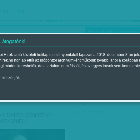
hirdetés
zlés
Sport
Ha még egyszer nyolcvanéves…
Barbie-h
2018. március 16.
2018. márci
Már előfizethet a Vasárnap
 Látogatónk!
i Hírek című közéleti hetilap utolsó nyomtatott lapszáma 2018. december 8-án jel
hirek.hu honlap ettől az időponttól archívumként működik tovább, ahol a korábban
ókusz
Szerintem
Ízlés
Sport
égi módon kereshetők, de a tartalom nem frissül, és az egyes írások sem kommente
t köszönjük,
ző szerint
Címke szerint
társadalmi célú hirdetés
MP TWITTER-ÜZENETÉT ÍGY
ADTA COMEY:…