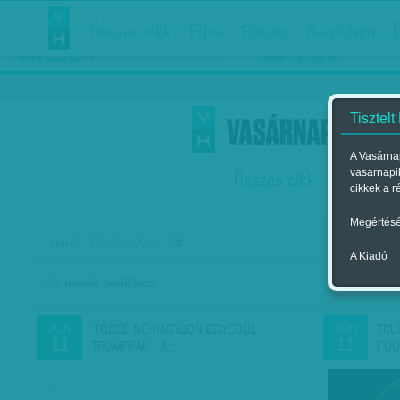
Összes cikk
Friss
Fókusz
Szerintem
Í
Chipekkel a rák ellen
Párkapcsolati matiné
2018. március 12.
2018. március 16.
Tisztelt
A Vasárnap
vasarnapi
Összes cikk
Friss
F
cikkek a r
Megértésé
Kőműves Anita
szerző:
A Kiadó
Szűrések beállítása
Szer
'TÖBBÉ NE HAGYJON EGYEDÜL
TRU
JÚN
JÚN
11
11
TRUMPPAL' - A…
FOG
-