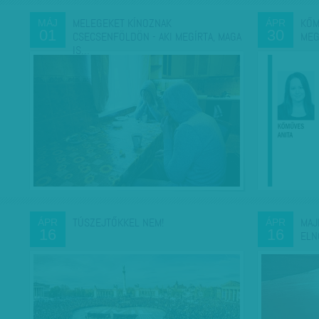
MELEGEKET KÍNOZNAK
KŐM
MÁJ
ÁPR
01
30
CSECSENFÖLDÖN - AKI MEGÍRTA, MAGA
MEG
IS…
TÚSZEJTŐKKEL NEM!
MAJ
ÁPR
ÁPR
16
16
ELN