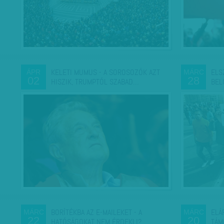
KELETI MUMUS - A SOROSOZÓK AZT
ELS
ÁPR
MÁRC
02
28
HISZIK, TRUMPTÓL SZABAD…
BEL
BORÍTÉKBA AZ E-MAILEKET - A
ELÁ
MÁRC
MÁRC
22
20
HATÓSÁGOKAT NEM ÉRDEKLI?…
TÁM