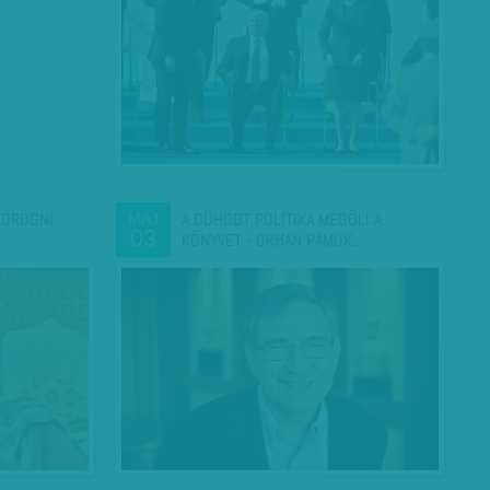
YÖRÖGNI
A DÜHÖDT POLITIKA MEGÖLI A
MÁJ
03
KÖNYVET - ORHAN PAMUK…