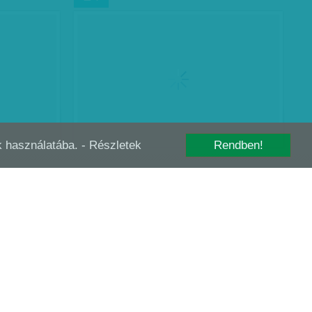
-k használatába.
- Részletek
Rendben!
RÓKAT?
MAGYARORSZÁG NAGY CSALÓDÁS
FEB
13