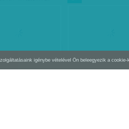
Szolgáltatásaink igénybe vételével Ön beleegyezik a cookie
K A KÁOSZ LÁTSZIK
BEZÁRNI A DÖNTÉSRE VÁ
FEB
19
'OLYAN LENNE, MINT…