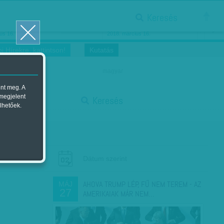
Keresés
ősnők nőnapra
Megtáncoltatott Oscar-szobor
us 16.
2018. március 16.
i Hírekre, kattintson!
Kutatás
magyar
ent meg. A
start
 megjelent
Keresés
lhetőek.
stop
Dátum szerint
AHOVA TRUMP LÉP, FŰ NEM TEREM - AZ
MÁJ
27
AMERIKAIAK MÁR NEM…