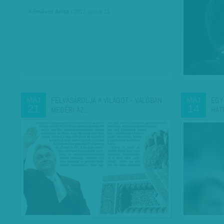
Kőműves Anita
| 2017. június 11.
FELVÁSÁROLJA A VILÁGOT - VALÓBAN
EGY
MÁJ
MÁJ
21
14
MEGÉRI AZ…
HÁT