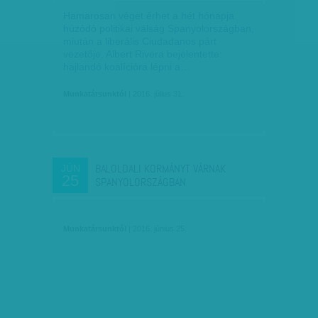
Hamarosan véget érhet a hét hónapja
húzódó politikai válság Spanyolországban,
miután a liberális Ciudadanos párt
vezetője, Albert Rivera bejelentette:
hajlandó koalícióra lépni a…
Munkatársunktól
| 2016. július 31.
BALOLDALI KORMÁNYT VÁRNAK
JÚN
25
SPANYOLORSZÁGBAN
Munkatársunktól
| 2016. június 25.