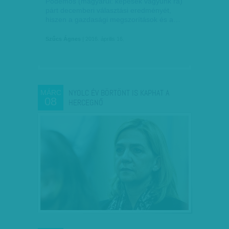
Podemos (magyarul: képesek vagyunk rá)
párt decemberi választási eredményét,
hiszen a gazdasági megszorítások és a…
Szűcs Ágnes
| 2016. április 16.
NYOLC ÉV BÖRTÖNT IS KAPHAT A
MÁRC
08
HERCEGNŐ