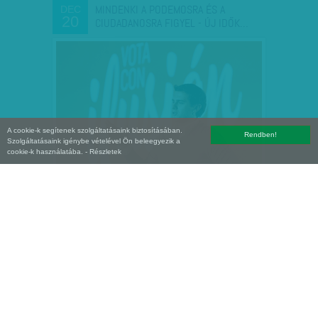
MINDENKI A PODEMOSRA ÉS A
DEC
20
CIUDADANOSRA FIGYEL - ÚJ IDŐK…
A cookie-k segítenek szolgáltatásaink biztosításában.
Rendben!
Szolgáltatásaink igénybe vételével Ön beleegyezik a
cookie-k használatába.
- Részletek
GASZTRONÓMIAI SPECIALITÁS HELYETT
NOV
13
CSIKLÓFESZTIVÁL