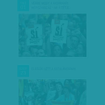
VÉRRE MEGY A VASÁRNAPI
OKT
01
NÉPSZAVAZÁS - MI A TÉTJE…
ELEGÜK LETT A KATALÁNOKNAK
SZEP
23