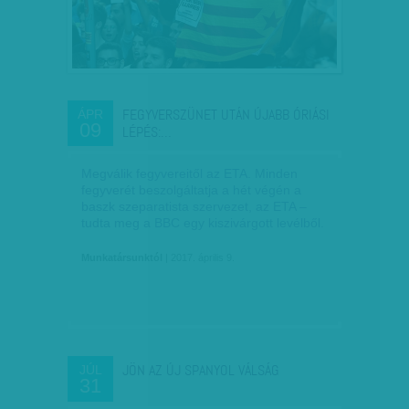
FEGYVERSZÜNET UTÁN ÚJABB ÓRIÁSI
ÁPR
09
LÉPÉS:…
Megválik fegyvereitől az ETA. Minden
fegyverét beszolgáltatja a hét végén a
baszk szeparatista szervezet, az ETA –
tudta meg a BBC egy kiszivárgott levélből.
Munkatársunktól
| 2017. április 9.
JÖN AZ ÚJ SPANYOL VÁLSÁG
JÚL
31