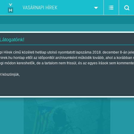
VASÁRNAPI HÍREK
 Látogatónk!
Spanyolország
szűkítés:
i Hírek című közéleti hetilap utolsó nyomtatott lapszáma 2018. december 8-án jel
hirek.hu honlap ettől az időponttól archívumként működik tovább, ahol a korábban
égi módon kereshetők, de a tartalom nem frissül, és az egyes írások sem kommente
t köszönjük,
MEGOSZTOTT RÉGIÓ - NEM OLDOTT
DEC
23
MEG SEMMIT AZ ELŐREHOZOTT…