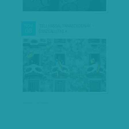
'TELI HASSAL PANASZKODNAK' -
NOV
08
ÖSSZEÁLLÍTÁS A…
társadalmi célú hirdetés