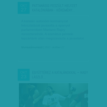
PATTANÁSIG FESZÜLT HELYZET
OKT
27
KATALÓNIÁBAN - KŐKEMÉNY…
A katalán autonóm kormányzat
feloszlatását javasolta a spanyol
parlamentben Mariano Rajoy
miniszterelnök. A szenátus pénteki
lapzártánk után megszavazta a javaslatot.
Munkatársunktól
| 2017. október 27.
EGYÜTTÉREZ A KATALÁNOKKAL – NAGY
OKT
23
LÁSZLÓ…