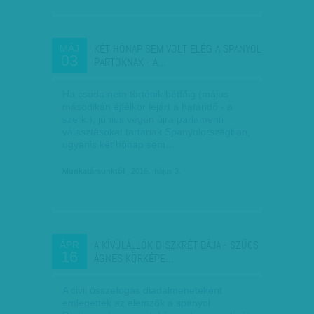
KÉT HÓNAP SEM VOLT ELÉG A SPANYOL
MÁJ
03
PÁRTOKNAK - A…
Ha csoda nem történik hétfőig (május
másodikán éjfélkor lejárt a határidő - a
szerk.), június végén újra parlamenti
választásokat tartanak Spanyolországban,
ugyanis két hónap sem…
Munkatársunktól
| 2016. május 3.
A KÍVÜLÁLLÓK DISZKRÉT BÁJA - SZŰCS
ÁPR
16
ÁGNES KÖRKÉPE…
A civil összefogás diadalmeneteként
emlegették az elemzők a spanyol