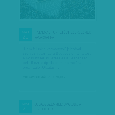
HATALMAS TÜNTETÉST SZERVEZNEK
MÁJ
21
VASÁRNAPRA
„Nem félünk a kormánytól” jelszóval
szervez vasárnapra Budapesten tüntetést
a Kossuth téri 80 ezres és a Szabadság
téri 15 ezres áprilisi demonstrációkat
organizáló „Oktatási…
Munkatársunktól
| 2017. május 21.
JOGÁSZSZEMMEL: ÓVAKODJ A
MÁJ
21
CIVILEKTŐL!