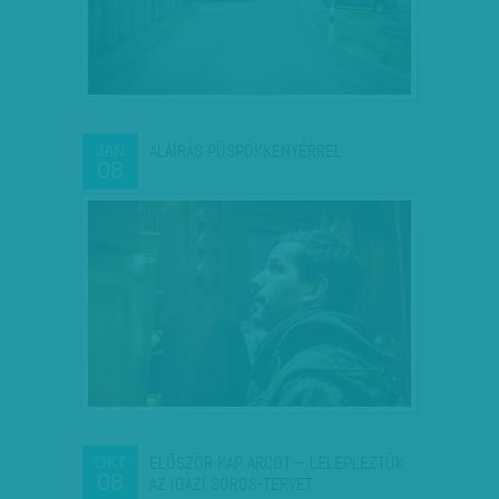
ALÁÍRÁS PÜSPÖKKENYÉRREL
JAN
08
ELŐSZÖR KAP ARCOT – LELEPLEZTÜK
OKT
08
AZ IGAZI SOROS-TERVET