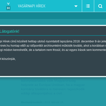
VASÁRNAPI HÍREK
 Látogatónk!
2017-2018 kormányzati támadás - civilek - NGOk
szűkítés:
i Hírek című közéleti hetilap utolsó nyomtatott lapszáma 2018. december 8-án jel
hirek.hu honlap ettől az időponttól archívumként működik tovább, ahol a korábban
égi módon kereshetők, de a tartalom nem frissül, és az egyes írások sem kommente
t köszönjük,
MAGYARORSZÁG PENGEÉLEN
FEB
24
Sajtóértesülések szerint egyre
bizonytalanabbá válik Magyarország
helyzete az Európai Unióban, ha a magyar
kormány továbbra is mereven ragaszkodik
eddigi álláspontjához a civil…
Munkatársunktól
| 2018. február 24.