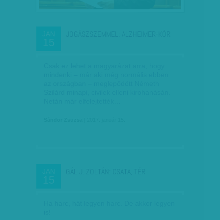
JOGÁSZSZEMMEL: ALZHEIMER-KÓR
JAN
15
Csak ez lehet a magyarázat arra, hogy
mindenki – már aki még normális ebben
az országban – meglepődött Németh
Szilárd minapi, civilek elleni kirohanásán.
Netán már elfelejtették…
Sándor Zsuzsa
| 2017. január 15.
GÁL J. ZOLTÁN: CSATA, TÉR
JAN
15
Ha harc, hát legyen harc. De akkor legyen
is!