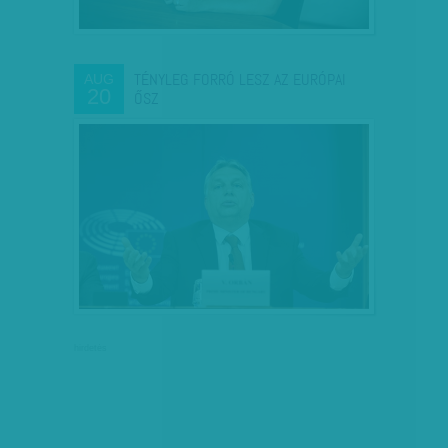
TÉNYLEG FORRÓ LESZ AZ EURÓPAI
AUG
20
ŐSZ
hirdetés