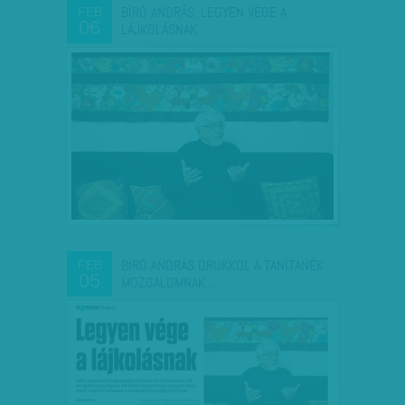
BÍRÓ ANDRÁS: LEGYEN VÉGE A
FEB
06
LÁJKOLÁSNAK
BÍRÓ ANDRÁS DRUKKOL A TANÍTANÉK
FEB
05
MOZGALOMNAK:…