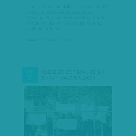
„Tagja-e ön valamelyik civil szervezetnek?”
– teszi fel a kérdést a bíráknak az
Országos Bírósági Hivatal (OBH). Handó
Tünde, az OBH elnöke cáfolja, hogy az
említett kérdésnek…
Sándor Zsuzsa
| 2017. május 21.
MENEDÉKET KÉR TŐLÜNK, DE ENNI
MÁJ
01
SEM KAP - MAGYARORSZÁGON…