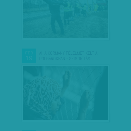
AI: A KORMÁNY FÉLELMET KELT A
FEB
19
POLGÁROKBAN - SZIGORÍTÁS…