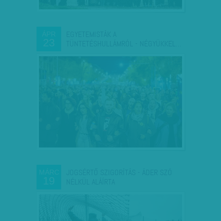
EGYETEMISTÁK A
ÁPR
23
TÜNTETÉSHULLÁMRÓL - NÉGYÜKKEL…
JOGSÉRTŐ SZIGORÍTÁS - ÁDER SZÓ
MÁRC
19
NÉLKÜL ALÁÍRTA