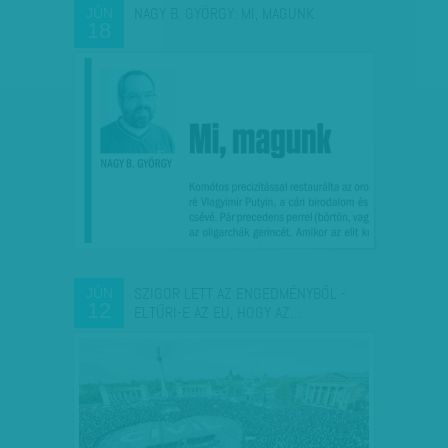
NAGY B. GYÖRGY: MI, MAGUNK
JÚN
18
SZIGOR LETT AZ ENGEDMÉNYBŐL -
JÚN
12
ELTŰRI-E AZ EU, HOGY AZ…