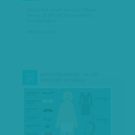
Kicsiny pult mögött áll a lány. Magas,
vékony, jól öltözött, sál a nyakában,
frizuráját fújja a…
FTB
| 2014. október 6.
MEGÚSZÓBAJNOKSÁG - MI LESZ
OKT
05
EBBŐL? EGY HÉT MÚLVA…