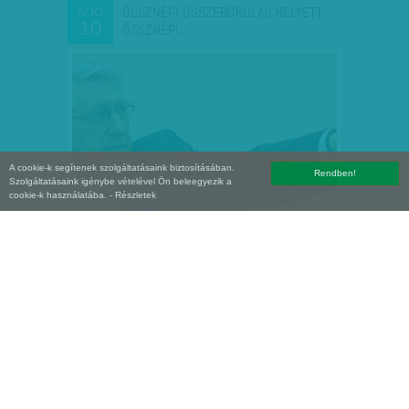
ÖSSZNÉPI ÖSSZEBORULÁS HELYETT
AUG
10
ÖSSZNÉPI…
A cookie-k segítenek szolgáltatásaink biztosításában.
Rendben!
Szolgáltatásaink igénybe vételével Ön beleegyezik a
cookie-k használatába.
- Részletek
F. TÓTH BENEDEK: TÚRÓS
AUG
10
Ha magyar a barátod, nincsen szükséged
ellenségekre, írta egyszer Kurt Vonnegut.
Sommás megállapítás, még akkor is, ha a
kiváló író alighanem tévedett. Merthogy
bizonyára vannak olyan…