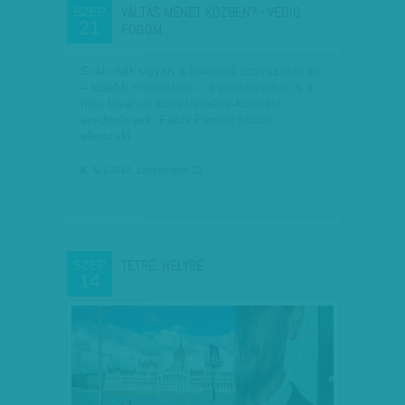
VÁLTÁS MENET KÖZBEN? -'VÉGIG
SZEP
21
FOGOM…
Sokkolták ugyan a baloldali szavazókat és
– kisebb mértékben – a politikusokat is a
friss fővárosi közvélemény-kutatási
eredmények, Falus Ferenc közös
ellenzéki…
K. V.
| 2014. szeptember 21.
TÉTRE, HELYRE
SZEP
14