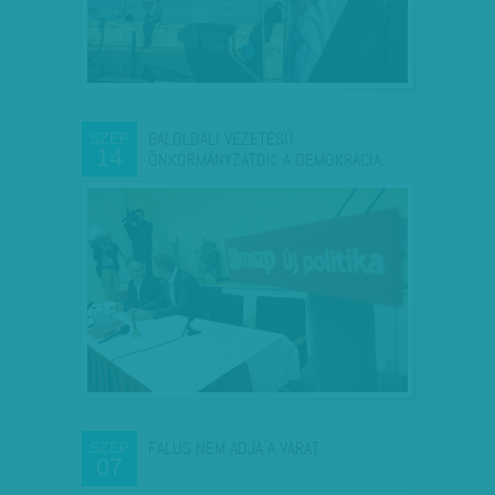
BALOLDALI VEZETÉSŰ
SZEP
14
ÖNKORMÁNYZATOK: A DEMOKRÁCIA…
FALUS NEM ADJA A VÁRAT
SZEP
07