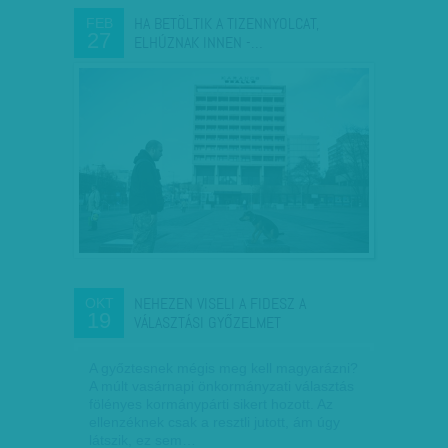
HA BETÖLTIK A TIZENNYOLCAT,
FEB
27
ELHÚZNAK INNEN -…
NEHEZEN VISELI A FIDESZ A
OKT
19
VÁLASZTÁSI GYŐZELMET
A győztesnek mégis meg kell magyarázni?
A múlt vasárnapi önkormányzati választás
fölényes kormánypárti sikert hozott. Az
ellenzéknek csak a resztli jutott, ám úgy
látszik, ez sem…