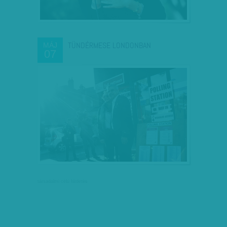
TÜNDÉRMESE LONDONBAN
MÁJ
07
társadalmi célú hirdetés