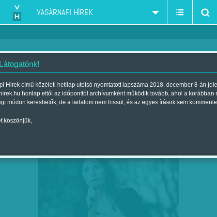
VASÁRNAPI HÍREK
 Látogatónk!
önkormányzati választások
szűkítés:
i Hírek című közéleti hetilap utolsó nyomtatott lapszáma 2018. december 8-án jel
hirek.hu honlap ettől az időponttól archívumként működik tovább, ahol a korábban
égi módon kereshetők, de a tartalom nem frissül, és az egyes írások sem kommente
t köszönjük,
SZERENCSÉTLEN IDŐZÍTÉS - INKÁBB A
JÚN
04
STRANDOT…