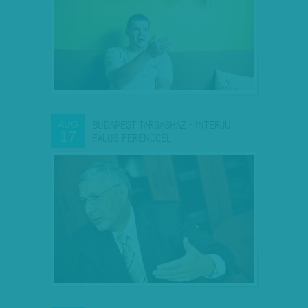
BUDAPEST TÁRSASHÁZ - INTERJÚ
AUG
17
FALUS FERENCCEL