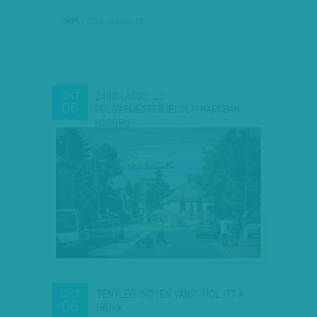
(KP)
| 2014. október 19.
2400 LAKOS, 13
OKT
06
POLGÁRMESTERJELÖLT! HARCBAN,
HÁBORÚ…
'TÉNYLEG INGYEN VAN?' 'HOL ITT A
OKT
06
TRÜKK,…