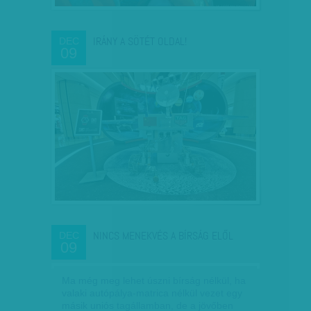
IRÁNY A SÖTÉT OLDAL!
DEC
09
NINCS MENEKVÉS A BÍRSÁG ELŐL
DEC
09
Ma még meg lehet úszni bírság nélkül, ha
valaki autópálya-matrica nélkül vezet egy
másik uniós tagállamban, de a jövőben