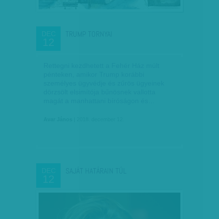
TRUMP TORNYAI
DEC
12
Rettegni kezdhetett a Fehér Ház múlt
pénteken, amikor Trump korábbi
személyes ügyvédje és zűrös ügyeinek
dörzsölt elsimítója bűnösnek vallotta
magát a manhattani bíróságon és…
Avar János
| 2018. december 12.
SAJÁT HATÁRAIN TÚL
DEC
12