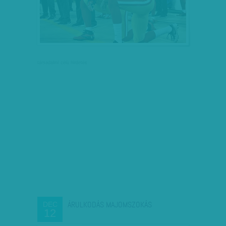
társadalmi célú hirdetés
ÁRULKODÁS MAJOMSZOKÁS
DEC
12