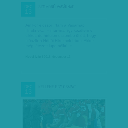
SZOMORÚ VASÁRNAP
DEC
13
Amikor először írtam a Vasárnapi
Híreknek… – már-már így kezdtem e
cikket, de hirtelen eszembe ötlött, hogy
először a Hétfői Híreknek írtam. Akkor
még létezett lupe nélkül is…
Hegyi Iván
| 2018. december 13.
KELLENE EGY CSAPAT
DEC
13