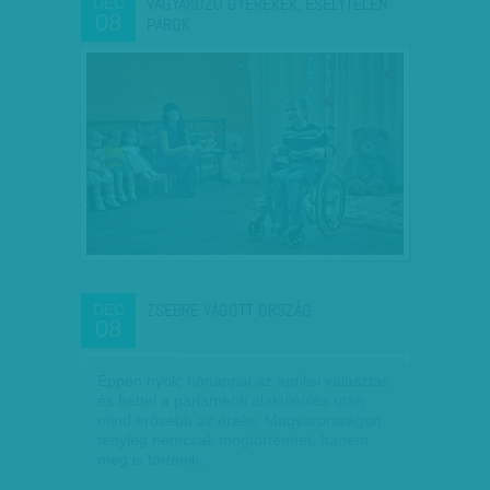
VÁGYAKOZÓ GYEREKEK, ESÉLYTELEN
DEC
08
PÁROK
ZSEBRE VÁGOTT ORSZÁG
DEC
08
Éppen nyolc hónappal az áprilisi választás
és héttel a parlamenti alakulóülés után
mind erősebb az érzés: Magyarországon
tényleg nemcsak megtörténhet, hanem
meg is történik…