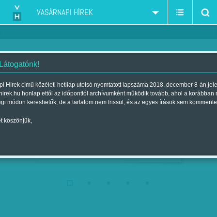
VASÁRNAPI HÍREK
 Látogatónk!
i Hírek című közéleti hetilap utolsó nyomtatott lapszáma 2018. december 8-án jel
A LEGDRÁGÁBB PUZZLE
hirek.hu honlap ettől az időponttól archívumként működik tovább, ahol a korábban
Szerző:
B. ZS.
| Megjelent a 2018. december 08.-i
égi módon kereshetők, de a tartalom nem frissül, és az egyes írások sem kommente
lapszámban
t köszönjük,