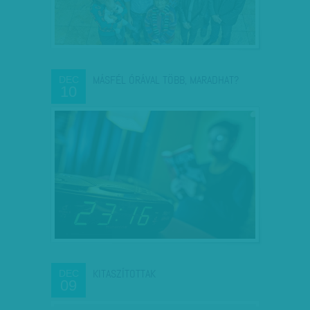
MÁSFÉL ÓRÁVAL TÖBB, MARADHAT?
DEC
10
KITASZÍTOTTAK
DEC
09