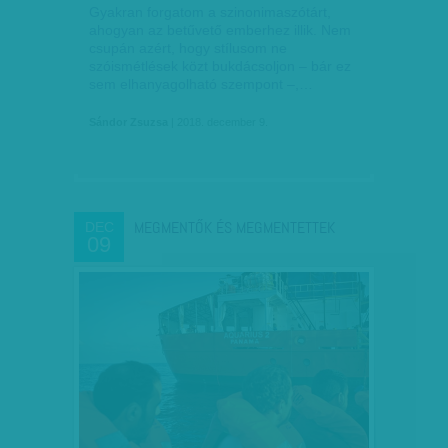
Gyakran forgatom a szinonimaszótárt,
ahogyan az betűvető emberhez illik. Nem
csupán azért, hogy stílusom ne
szóismétlések közt bukdácsoljon – bár ez
sem elhanyagolható szempont –,…
Sándor Zsuzsa
| 2018. december 9.
MEGMENTŐK ÉS MEGMENTETTEK
DEC
09