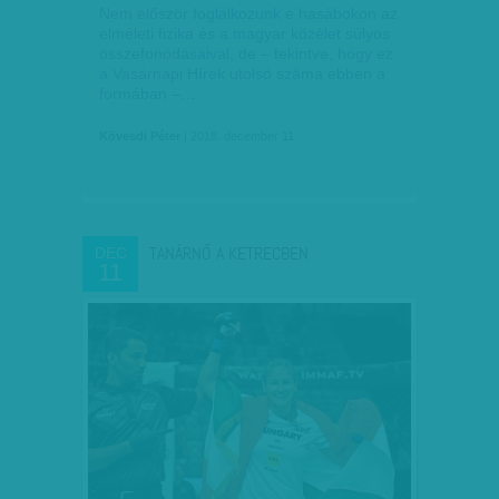
Nem először foglalkozunk e hasábokon az
elméleti fizika és a magyar közélet súlyos
összefonódásaival, de – tekintve, hogy ez
a Vasárnapi Hírek utolsó száma ebben a
formában –…
Kövesdi Péter
| 2018. december 11.
TANÁRNŐ A KETRECBEN
DEC
11