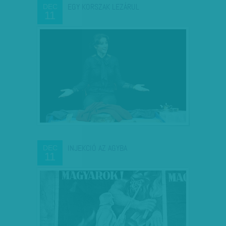
EGY KORSZAK LEZÁRUL
DEC
11
INJEKCIÓ AZ AGYBA
DEC
11