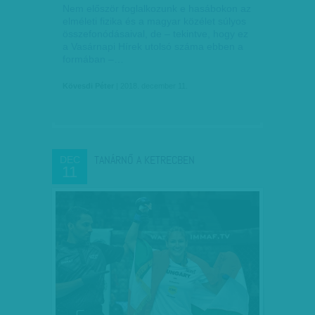
Nem először foglalkozunk e hasábokon az
elméleti fizika és a magyar közélet súlyos
összefonódásaival, de – tekintve, hogy ez
a Vasárnapi Hírek utolsó száma ebben a
formában –…
Kövesdi Péter
| 2018. december 11.
TANÁRNŐ A KETRECBEN
DEC
11