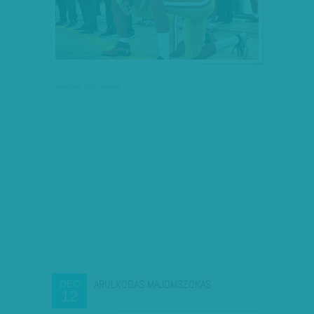
társadalmi célú hirdetés
ÁRULKODÁS MAJOMSZOKÁS
DEC
12