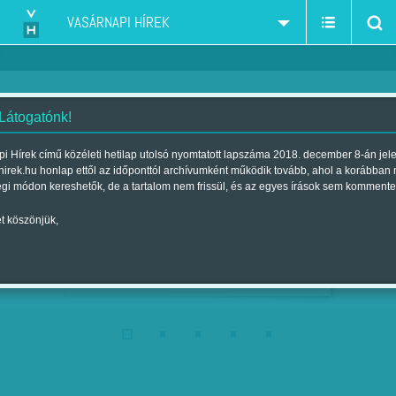
VASÁRNAPI HÍREK
 Látogatónk!
i Hírek című közéleti hetilap utolsó nyomtatott lapszáma 2018. december 8-án jel
A LEGDRÁGÁBB PUZZLE
hirek.hu honlap ettől az időponttól archívumként működik tovább, ahol a korábban
Szerző:
B. ZS.
| Megjelent a 2018. december 08.-i
égi módon kereshetők, de a tartalom nem frissül, és az egyes írások sem kommente
lapszámban
t köszönjük,