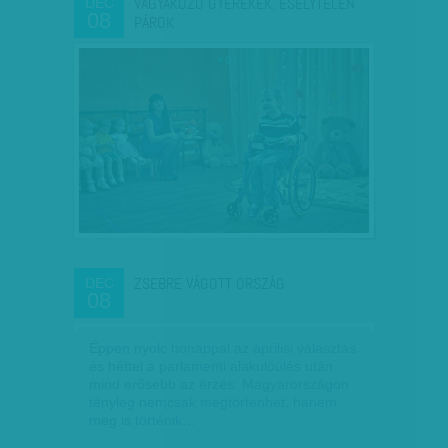
VÁGYAKOZÓ GYEREKEK, ESÉLYTELEN
DEC
08
PÁROK
ZSEBRE VÁGOTT ORSZÁG
DEC
08
Éppen nyolc hónappal az áprilisi választás
és héttel a parlamenti alakulóülés után
mind erősebb az érzés: Magyarországon
tényleg nemcsak megtörténhet, hanem
meg is történik…