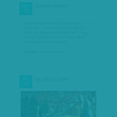
SZOMORÚ VASÁRNAP
DEC
13
Amikor először írtam a Vasárnapi
Híreknek… – már-már így kezdtem e
cikket, de hirtelen eszembe ötlött, hogy
először a Hétfői Híreknek írtam. Akkor
még létezett lupe nélkül is…
Hegyi Iván
| 2018. december 13.
KELLENE EGY CSAPAT
DEC
13