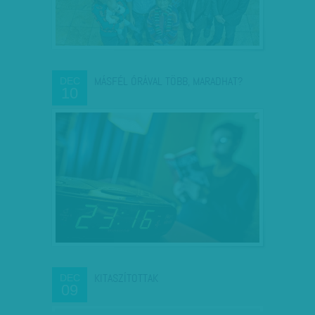
MÁSFÉL ÓRÁVAL TÖBB, MARADHAT?
DEC
10
KITASZÍTOTTAK
DEC
09