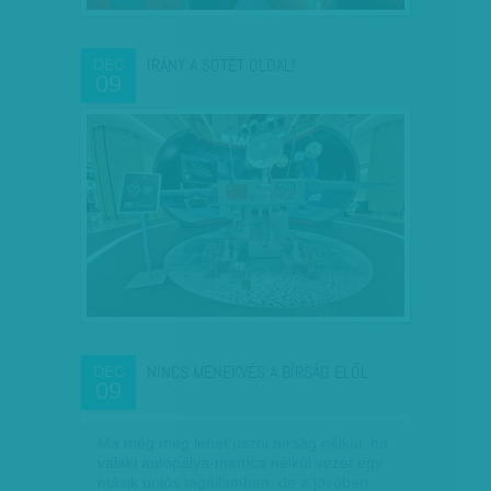
IRÁNY A SÖTÉT OLDAL!
DEC
09
NINCS MENEKVÉS A BÍRSÁG ELŐL
DEC
09
Ma még meg lehet úszni bírság nélkül, ha
valaki autópálya-matrica nélkül vezet egy
másik uniós tagállamban, de a jövőben