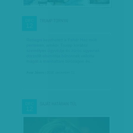
TRUMP TORNYAI
DEC
12
Rettegni kezdhetett a Fehér Ház múlt
pénteken, amikor Trump korábbi
személyes ügyvédje és zűrös ügyeinek
dörzsölt elsimítója bűnösnek vallotta
magát a manhattani bíróságon és…
Avar János
| 2018. december 12.
SAJÁT HATÁRAIN TÚL
DEC
12