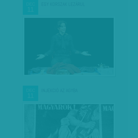
EGY KORSZAK LEZÁRUL
DEC
11
INJEKCIÓ AZ AGYBA
DEC
11