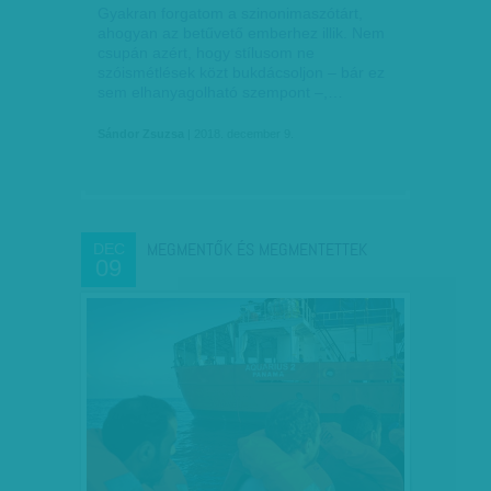
Gyakran forgatom a szinonimaszótárt,
ahogyan az betűvető emberhez illik. Nem
csupán azért, hogy stílusom ne
szóismétlések közt bukdácsoljon – bár ez
sem elhanyagolható szempont –,…
Sándor Zsuzsa
| 2018. december 9.
MEGMENTŐK ÉS MEGMENTETTEK
DEC
09